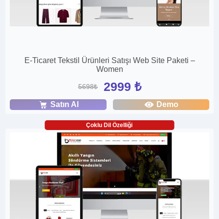
E-Ticaret Tekstil Ürünleri Satışı Web Site Paketi –
Women
2999 ₺
5698₺
Satın Al
Demo
Çoklu Dil Özelliği