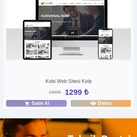
Kobi Web Sitesi Kolp
1299 ₺
2468₺
Satın Al
Demo