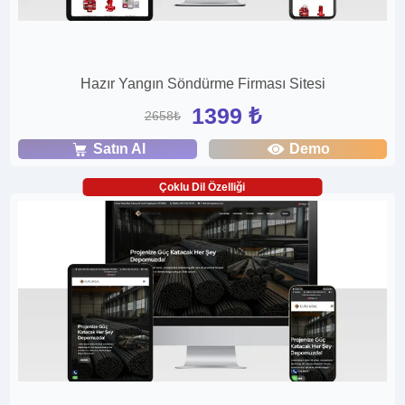
Hazır Yangın Söndürme Firması Sitesi
1399 ₺
2658₺
Satın Al
Demo
Çoklu Dil Özelliği