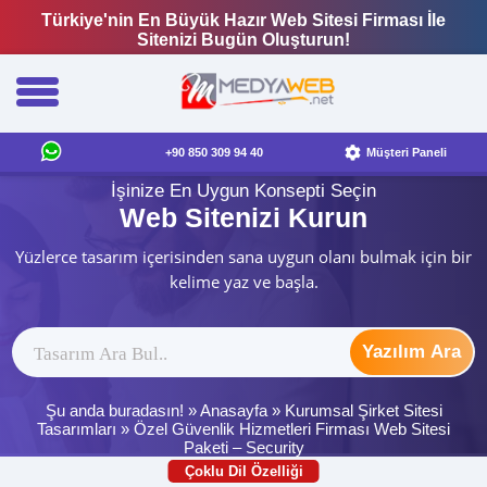
Türkiye'nin En Büyük Hazır Web Sitesi Firması İle
Sitenizi Bugün Oluşturun!
+90 850 309 94 40
Müşteri Paneli
İşinize En Uygun Konsepti Seçin
Web Sitenizi Kurun
Yüzlerce tasarım içerisinden sana uygun olanı bulmak için bir
kelime yaz ve başla.
Yazılım Ara
Şu anda buradasın! »
Anasayfa
»
Kurumsal Şirket Sitesi
Tasarımları
»
Özel Güvenlik Hizmetleri Firması Web Sitesi
Paketi – Security
Çoklu Dil Özelliği