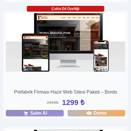
Çoklu Dil Özelliği
Prefabrik Firması Hazır Web Sitesi Paketi – Bordo
1299 ₺
2468₺
Satın Al
Demo