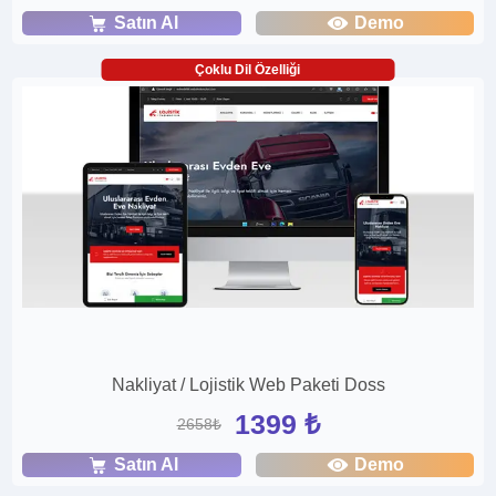
Satın Al
Demo
Çoklu Dil Özelliği
Nakliyat / Lojistik Web Paketi Doss
1399 ₺
2658₺
Satın Al
Demo