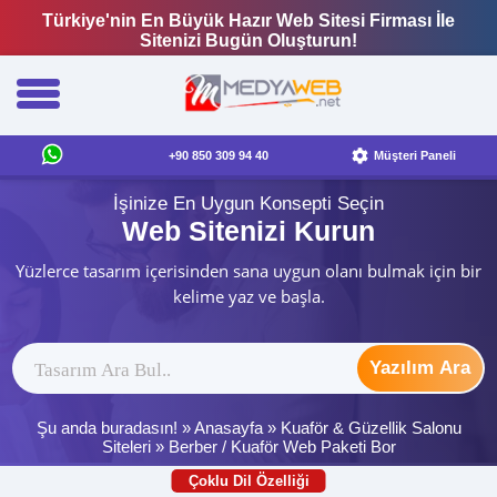
Türkiye'nin En Büyük Hazır Web Sitesi Firması İle
Sitenizi Bugün Oluşturun!
+90 850 309 94 40
Müşteri Paneli
İşinize En Uygun Konsepti Seçin
Web Sitenizi Kurun
Yüzlerce tasarım içerisinden sana uygun olanı bulmak için bir
kelime yaz ve başla.
Yazılım Ara
Şu anda buradasın! »
Anasayfa
»
Kuaför & Güzellik Salonu
Siteleri
»
Berber / Kuaför Web Paketi Bor
Çoklu Dil Özelliği