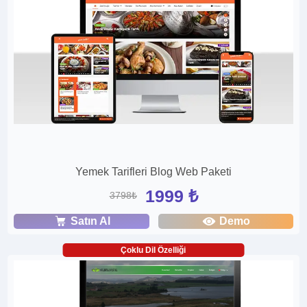
Yemek Tarifleri Blog Web Paketi
1999 ₺
3798₺
Satın Al
Demo
Çoklu Dil Özelliği