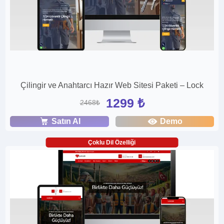
Çilingir ve Anahtarcı Hazır Web Sitesi Paketi – Lock
1299 ₺
2468₺
Satın Al
Demo
Çoklu Dil Özelliği