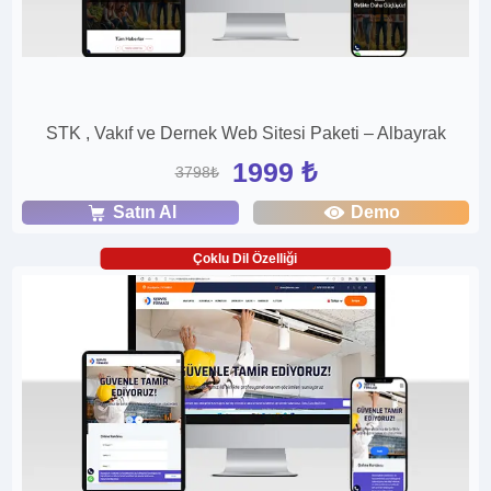
STK , Vakıf ve Dernek Web Sitesi Paketi – Albayrak
1999 ₺
3798₺
Satın Al
Demo
Çoklu Dil Özelliği