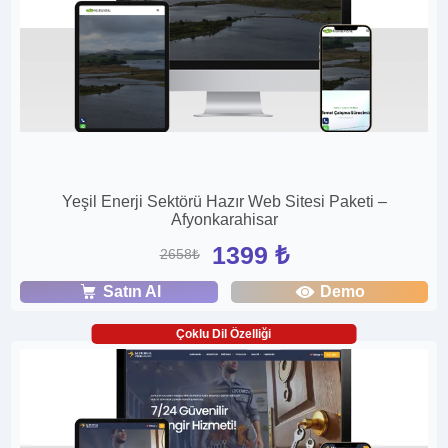
Yeşil Enerji Sektörü Hazır Web Sitesi Paketi –
Afyonkarahisar
1399 ₺
2658₺
Satın Al
Demo
Çoklu Dil Özelliği