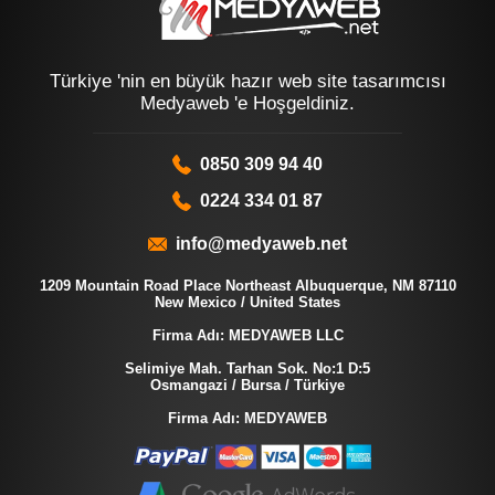
Türkiye 'nin en büyük hazır web site tasarımcısı
Medyaweb 'e Hoşgeldiniz.
0850 309 94 40
0224 334 01 87
info@medyaweb.net
1209 Mountain Road Place Northeast Albuquerque, NM 87110
New Mexico / United States
Firma Adı: MEDYAWEB LLC
Selimiye Mah. Tarhan Sok. No:1 D:5
Osmangazi / Bursa / Türkiye
Firma Adı: MEDYAWEB