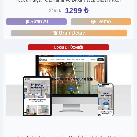
1299 ₺
2468₺
Satın Al
Demo
Ürün Detay
Çoklu Dil Özelliği