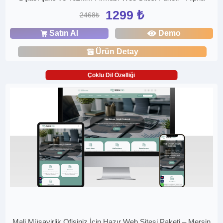
1299 ₺
2468₺
Satın Al
Demo
Ürün Detay
Çoklu Dil Özelliği
Mali Müşavirlik Ofisiniz İçin Hazır Web Sitesi Paketi – Mersin