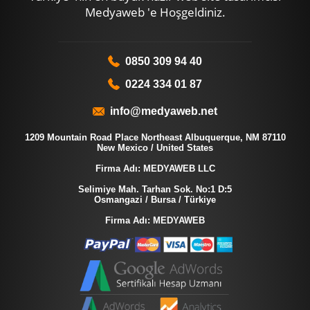
Medyaweb 'e Hoşgeldiniz.
0850 309 94 40
0224 334 01 87
info@medyaweb.net
1209 Mountain Road Place Northeast Albuquerque, NM 87110
New Mexico / United States
Firma Adı: MEDYAWEB LLC
Selimiye Mah. Tarhan Sok. No:1 D:5
Osmangazi / Bursa / Türkiye
Firma Adı: MEDYAWEB