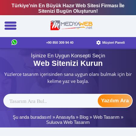
Türkiye'nin En Büyük Hazır Web Sitesi Firması İle
Sitenizi Bugün Oluşturun!
+90 850 309 94 40
Müşteri Paneli
İşinize En Uygun Konsepti Seçin
Web Sitenizi Kurun
Yüzlerce tasarım içerisinden sana uygun olanı bulmak için bir
kelime yaz ve başla.
Yazılım Ara
Şu anda buradasın! »
Anasayfa
»
Blog
»
Web Tasarım
»
Suluova Web Tasarım