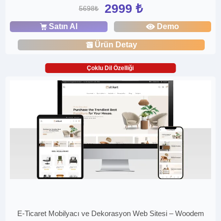
2999 ₺
5698₺
Satın Al
Demo
Ürün Detay
Çoklu Dil Özelliği
E-Ticaret Mobilyacı ve Dekorasyon Web Sitesi – Woodem