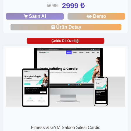
2999 ₺
5698₺
Satın Al
Demo
Ürün Detay
Çoklu Dil Özelliği
Fitness & GYM Saloon Sitesi Cardio