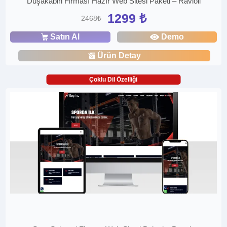
Duşakabin Firması Hazır Web Sitesi Paketi – Ravioli
1299 ₺
2468₺
Satın Al
Demo
Ürün Detay
Çoklu Dil Özelliği