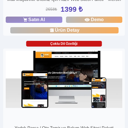
1399 ₺
2658₺
Satın Al
Demo
Ürün Detay
Çoklu Dil Özelliği
Yedek Parça / Oto Tamir ve Bakım Web Sitesi Paketi