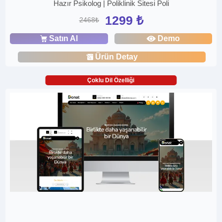
Hazır Psikolog | Poliklinik Sitesi Poli
1299 ₺
2468₺
Satın Al
Demo
Ürün Detay
Çoklu Dil Özelliği