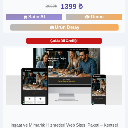
1399 ₺
2658₺
Satın Al
Demo
Ürün Detay
Çoklu Dil Özelliği
İnşaat ve Mimarlık Hizmetleri Web Sitesi Paketi – Kentsel