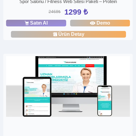
Spor Salonu / Fitness Web Sitesi Paketi – Protein
1299 ₺
2468₺
Satın Al
Demo
Ürün Detay