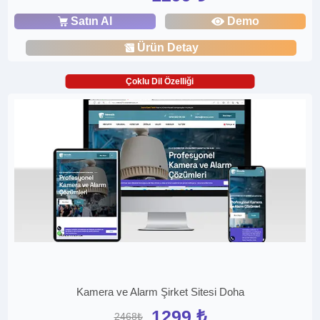
Satın Al
Demo
Ürün Detay
Çoklu Dil Özelliği
Kamera ve Alarm Şirket Sitesi Doha
1299 ₺
2468₺