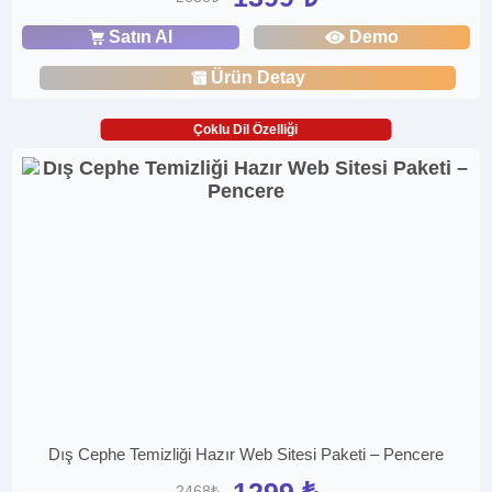
Satın Al
Demo
Ürün Detay
Çoklu Dil Özelliği
Dış Cephe Temizliği Hazır Web Sitesi Paketi – Pencere
1299 ₺
2468₺