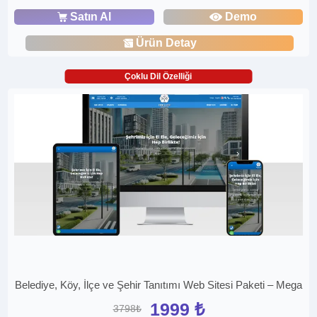
Satın Al
Demo
Ürün Detay
Çoklu Dil Özelliği
Belediye, Köy, İlçe ve Şehir Tanıtımı Web Sitesi Paketi – Mega
1999 ₺
3798₺