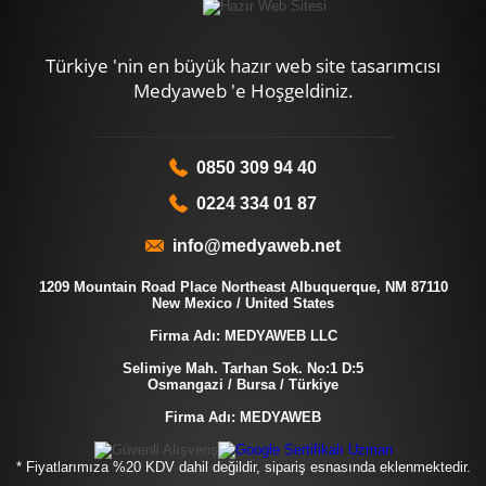
Türkiye 'nin en büyük hazır web site tasarımcısı
Medyaweb 'e Hoşgeldiniz.
0850 309 94 40
0224 334 01 87
info@medyaweb.net
1209 Mountain Road Place Northeast Albuquerque, NM 87110
New Mexico / United States
Firma Adı: MEDYAWEB LLC
Selimiye Mah. Tarhan Sok. No:1 D:5
Osmangazi / Bursa / Türkiye
Firma Adı: MEDYAWEB
* Fiyatlarımıza %20 KDV dahil değildir, sipariş esnasında eklenmektedir.