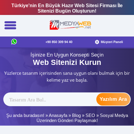
Türkiye'nin En Büyük Hazır Web Sitesi Firması İle
Sitenizi Bugün Oluşturun!
+90 850 309 94 40
Müşteri Paneli
İşinize En Uygun Konsepti Seçin
Web Sitenizi Kurun
Yüzlerce tasarım içerisinden sana uygun olanı bulmak için bir
kelime yaz ve başla.
Yazılım Ara
Şu anda buradasın! »
Anasayfa
»
Blog
»
SEO
»
Sosyal Medya
Üzerinden Gönderi Paylaşmak!