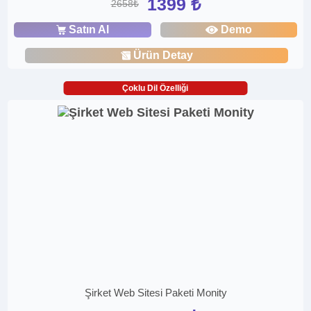
1399 ₺
2658₺
Satın Al
Demo
Ürün Detay
Çoklu Dil Özelliği
Şirket Web Sitesi Paketi Monity