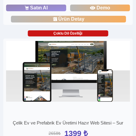
Satın Al
Demo
Ürün Detay
Çoklu Dil Özelliği
Çelik Ev ve Prefabrik Ev Üretimi Hazır Web Sitesi – Sur
1399 ₺
2658₺