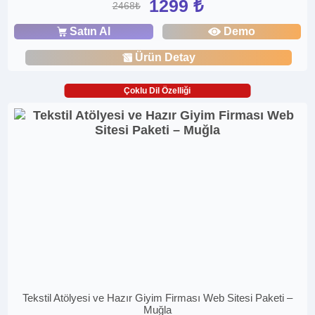
1299 ₺
2468₺
Satın Al
Demo
Ürün Detay
Çoklu Dil Özelliği
Tekstil Atölyesi ve Hazır Giyim Firması Web Sitesi Paketi –
Muğla