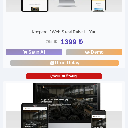
Kooperatif Web Sitesi Paketi – Yurt
1399 ₺
2658₺
Satın Al
Demo
Ürün Detay
Çoklu Dil Özelliği