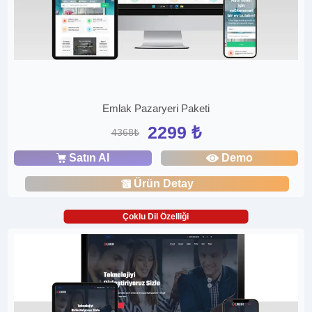
Emlak Pazaryeri Paketi
2299 ₺
4368₺
Satın Al
Demo
Ürün Detay
Çoklu Dil Özelliği