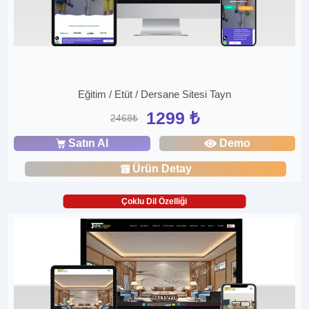
Eğitim / Etüt / Dersane Sitesi Tayn
1299 ₺
2468₺
Satın Al
Demo
Ürün Detay
Çoklu Dil Özelliği