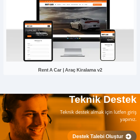
Rent A Car | Araç Kiralama v2
Teknik Destek
Teknik destek almak için lütfen giriş
yapınız.
Destek Talebi Oluştur