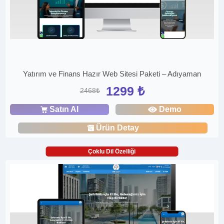
Yatırım ve Finans Hazır Web Sitesi Paketi – Adıyaman
1299 ₺
2468₺
Satın Al
Demo
Ürün Detay
Çoklu Dil Özelliği