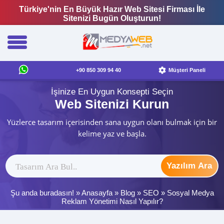
Türkiye'nin En Büyük Hazır Web Sitesi Firması İle
Sitenizi Bugün Oluşturun!
+90 850 309 94 40
Müşteri Paneli
İşinize En Uygun Konsepti Seçin
Web Sitenizi Kurun
Yüzlerce tasarım içerisinden sana uygun olanı bulmak için bir
kelime yaz ve başla.
Yazılım Ara
Şu anda buradasın! »
Anasayfa
»
Blog
»
SEO
»
Sosyal Medya
Reklam Yönetimi Nasıl Yapılır?