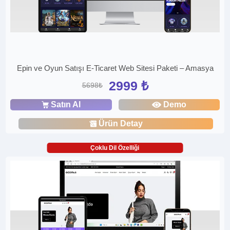
Epin ve Oyun Satışı E-Ticaret Web Sitesi Paketi – Amasya
2999 ₺
5698₺
Satın Al
Demo
Ürün Detay
Çoklu Dil Özelliği