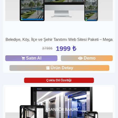
Belediye, Köy, İlçe ve Şehir Tanıtımı Web Sitesi Paketi – Mega
1999 ₺
3798₺
Satın Al
Demo
Ürün Detay
Çoklu Dil Özelliği