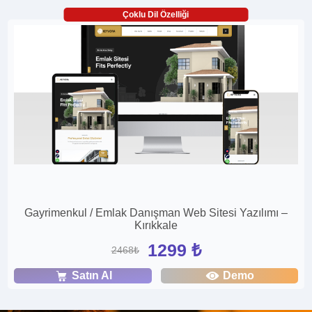
Çoklu Dil Özelliği
Gayrimenkul / Emlak Danışman Web Sitesi Yazılımı –
Kırıkkale
1299 ₺
2468₺
Satın Al
Demo