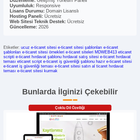
Düzenleme:
Gelişmiş Yönetim Paneli
Uyumluluk:
Responsive
Lisans Durumu:
Domain Lisanslı
Hosting Paneli:
Ücretsiz
Web Sitesi Teknik Destek:
Ücretsiz
Güncelleme:
2026
Etiketler:
ucuz e-ticaret sitesi
e-ticaret sitesi şablonları
e-ticaret
şablonları
e-ticaret sitesi örnekleri
e-ticaret siteleri
MDWEB413
eticaret
scripti
e-ticaret hırdavat şablonu
hırdavat satış sitesi
e-ticaret hırdavat
teması
eticaret script
e-ticaret iş güvenliği şablonu
hazır e-ticaret sitesi
e-ticaret iş güvenliği teması
e-ticaret sitesi satın al
ticaret hırdavat
teması
e-ticaret sitesi kurmak
Bunlarda İlginizi Çekebilir
Çoklu Dil Özelliği