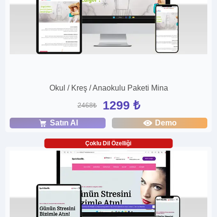
Okul / Kreş / Anaokulu Paketi Mina
1299 ₺
2468₺
Satın Al
Demo
Çoklu Dil Özelliği