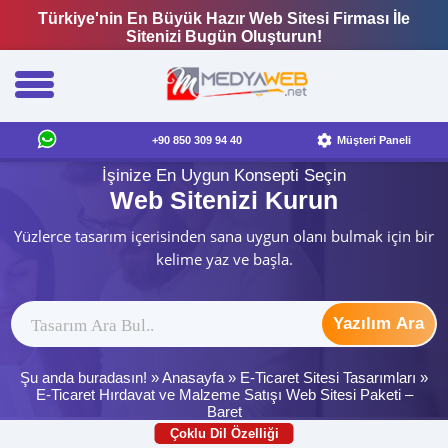
Türkiye'nin En Büyük Hazır Web Sitesi Firması İle
Sitenizi Bugün Oluşturun!
+90 850 309 94 40
Müşteri Paneli
İşinize En Uygun Konsepti Seçin
Web Sitenizi Kurun
Yüzlerce tasarım içerisinden sana uygun olanı bulmak için bir
kelime yaz ve başla.
Yazılım Ara
Şu anda buradasın! »
Anasayfa
»
E-Ticaret Sitesi Tasarımları
»
E-Ticaret Hırdavat ve Malzeme Satışı Web Sitesi Paketi –
Baret
Çoklu Dil Özelliği