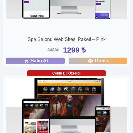
Spa Salonu Web Sitesi Paketi – Pink
1299 ₺
2468₺
Satın Al
Demo
Çoklu Dil Özelliği