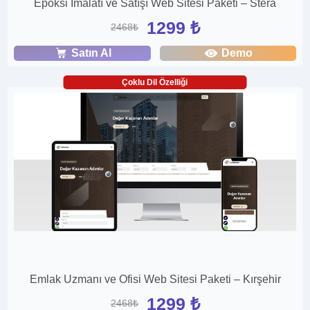
Epoksi İmalatı ve Satışı Web Sitesi Paketi – Stera
1299 ₺
2468₺
Satın Al
Demo
Çoklu Dil Özelliği
Emlak Uzmanı ve Ofisi Web Sitesi Paketi – Kırşehir
1299 ₺
2468₺