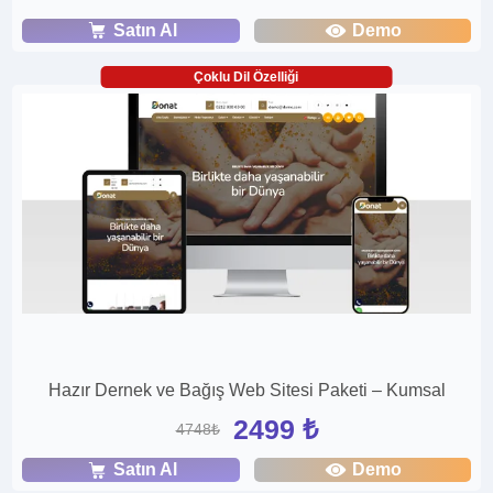
Satın Al
Demo
Çoklu Dil Özelliği
Hazır Dernek ve Bağış Web Sitesi Paketi – Kumsal
2499 ₺
4748₺
Satın Al
Demo