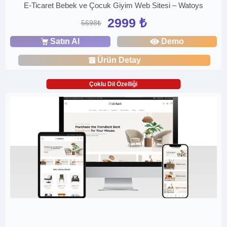
E-Ticaret Bebek ve Çocuk Giyim Web Sitesi – Watoys
2999 ₺
5698₺
Satın Al
Demo
Ürün Detay
Çoklu Dil Özelliği