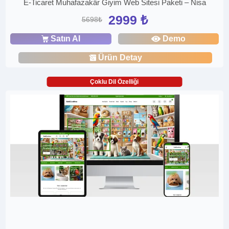
E-Ticaret Muhafazakâr Giyim Web Sitesi Paketi – Nisa
2999 ₺
5698₺
Satın Al
Demo
Ürün Detay
Çoklu Dil Özelliği