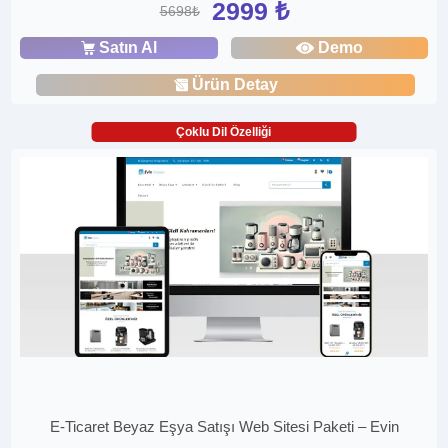
2999 ₺
5698₺
Satın Al
Demo
Ürün Detay
Çoklu Dil Özelliği
E-Ticaret Beyaz Eşya Satışı Web Sitesi Paketi – Evin