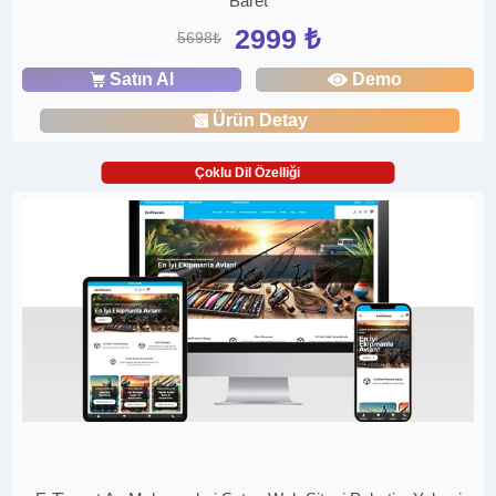
Baret
2999 ₺
5698₺
Satın Al
Demo
Ürün Detay
Çoklu Dil Özelliği