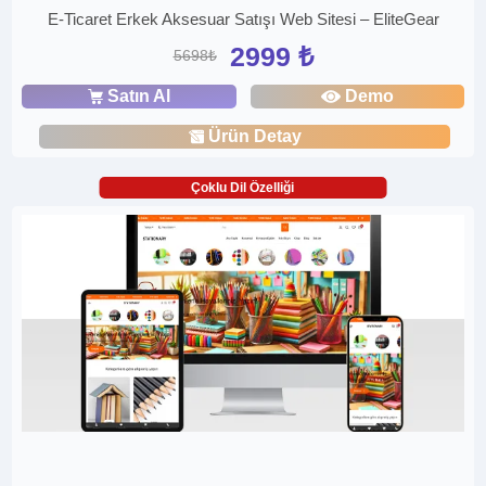
E-Ticaret Erkek Aksesuar Satışı Web Sitesi – EliteGear
2999 ₺
5698₺
Satın Al
Demo
Ürün Detay
Çoklu Dil Özelliği