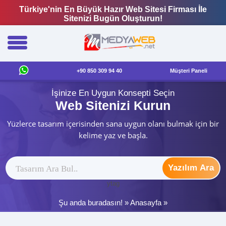
Türkiye'nin En Büyük Hazır Web Sitesi Firması İle
Sitenizi Bugün Oluşturun!
+90 850 309 94 40
Müşteri Paneli
İşinize En Uygun Konsepti Seçin
Web Sitenizi Kurun
Yüzlerce tasarım içerisinden sana uygun olanı bulmak için bir
kelime yaz ve başla.
Yazılım Ara
ytag
Şu anda buradasın! »
Anasayfa
»