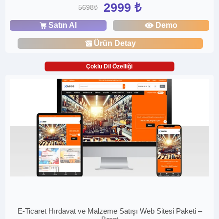
2999 ₺
5698₺
Satın Al
Demo
Ürün Detay
Çoklu Dil Özelliği
E-Ticaret Hırdavat ve Malzeme Satışı Web Sitesi Paketi –