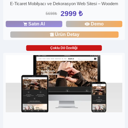
E-Ticaret Mobilyacı ve Dekorasyon Web Sitesi – Woodem
2999 ₺
5698₺
Satın Al
Demo
Ürün Detay
Çoklu Dil Özelliği