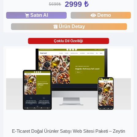
2999 ₺
5698₺
Satın Al
Demo
Ürün Detay
Çoklu Dil Özelliği
E-Ticaret Doğal Ürünler Satışı Web Sitesi Paketi – Zeytin