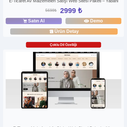
E-Ticaret Av Malzemeleri Satışı Web Sitesi Paketi – Yabani
2999 ₺
5698₺
Satın Al
Demo
Ürün Detay
Çoklu Dil Özelliği