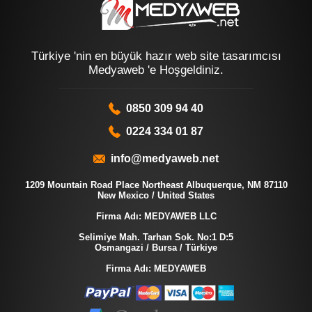
Türkiye 'nin en büyük hazır web site tasarımcısı
Medyaweb 'e Hoşgeldiniz.
0850 309 94 40
0224 334 01 87
info@medyaweb.net
1209 Mountain Road Place Northeast Albuquerque, NM 87110
New Mexico / United States
Firma Adı: MEDYAWEB LLC
Selimiye Mah. Tarhan Sok. No:1 D:5
Osmangazi / Bursa / Türkiye
Firma Adı: MEDYAWEB