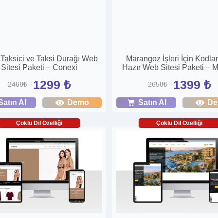
 Taksici ve Taksi Durağı Web
Marangoz İşleri İçin Kodla
Sitesi Paketi – Conexi
Hazır Web Sitesi Paketi – 
1299 ₺
1399 ₺
2468₺
2658₺
Satın Al
Demo
Satın Al
D
Çoklu Dil Özelliği
Çoklu Dil Özelliği