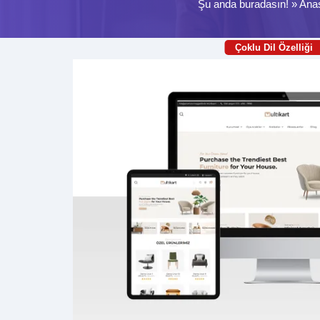
Şu anda buradasın! »
Ana
Çoklu Dil Özelliği