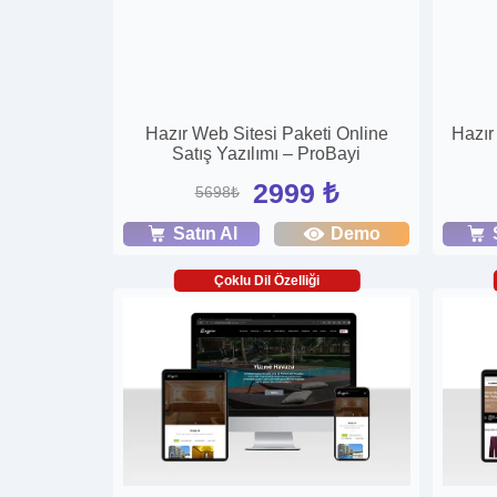
Hazır Web Sitesi Paketi Online
Hazır
Satış Yazılımı – ProBayi
2999 ₺
5698₺
Satın Al
Demo
Çoklu Dil Özelliği