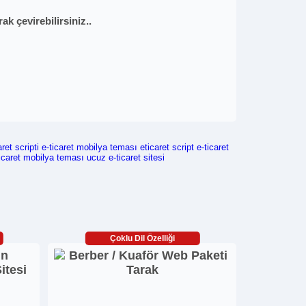
k çevirebilirsiniz..
aret scripti
e-ticaret mobilya teması
eticaret script
e-ticaret
icaret mobilya teması
ucuz e-ticaret sitesi
Çoklu Dil Özelliği