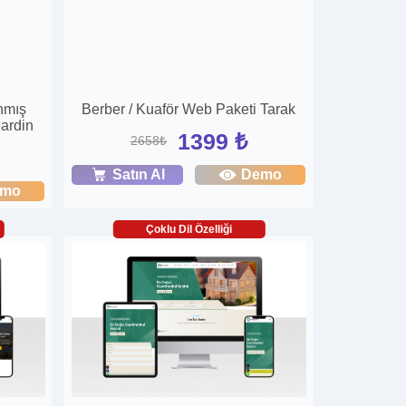
nmış
Berber / Kuaför Web Paketi Tarak
Mardin
1399 ₺
2658₺
Satın Al
Demo
emo
Çoklu Dil Özelliği