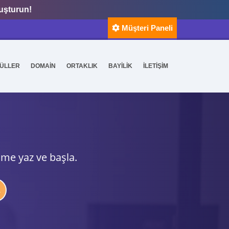
luşturun!
Müşteri Paneli
ÜLLER
DOMAİN
ORTAKLIK
BAYİLİK
İLETİŞİM
ime yaz ve başla.