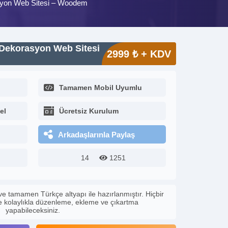
syon Web Sitesi – Woodem
 Dekorasyon Web Sitesi
2999 ₺ + KDV
Tamamen Mobil Uyumlu
el
Ücretsiz Kurulum
Arkadaşlarınla Paylaş
14
1251
ve tamamen Türkçe altyapı ile hazırlanmıştır. Hiçbir
le kolaylıkla düzenleme, ekleme ve çıkartma
yapabileceksiniz.