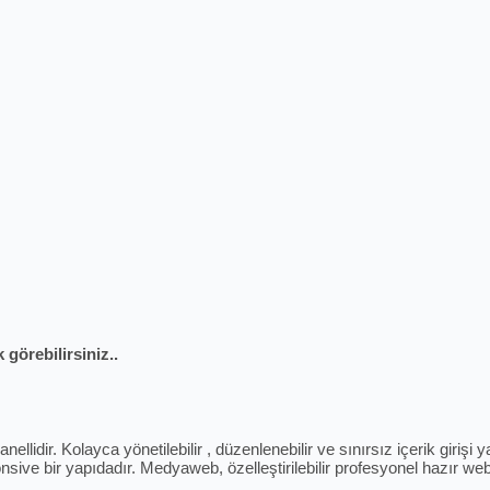
 görebilirsiniz..
ellidir. Kolayca yönetilebilir , düzenlenebilir ve sınırsız içerik giriş
sive bir yapıdadır. Medyaweb, özelleştirilebilir profesyonel hazır web 