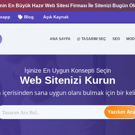
nin En Büyük Hazır Web Sitesi Firması İle Sitenizi Bugün O
sapp
Blog
Açık Kaynak
ANA SAYFA
@ TASARIM SEÇ
SEO
MOD
0
İşinize En Uygun Konsepti Seçin
Web Sitenizi Kurun
 içerisinden sana uygun olanı bulmak için bir kel
Yazılım Ara