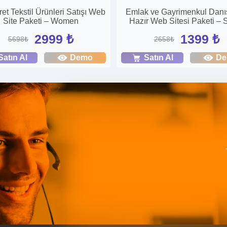
ret Tekstil Ürünleri Satışı Web
Emlak ve Gayrimenkul Dan
Site Paketi – Women
Hazır Web Sitesi Paketi – 
2999 ₺
1399 ₺
5698₺
2658₺
Satın Al
Demo
Satın Al
D