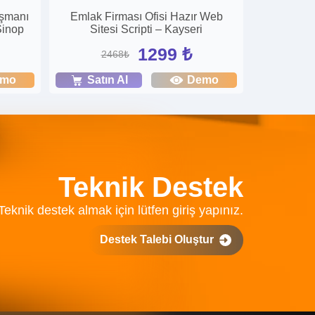
ışmanı
Emlak Firması Ofisi Hazır Web
Sinop
Sitesi Scripti – Kayseri
1299 ₺
2468₺
emo
Satın Al
Demo
Teknik Destek
Teknik destek almak için lütfen giriş yapınız.
Destek Talebi Oluştur