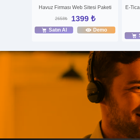
Havuz Firması Web Sitesi Paketi
E-Tica
1399 ₺
2658₺
Satın Al
Demo