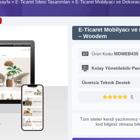
sayfa
»
E-Ticaret Sitesi Tasarımları
»
E-Ticaret Mobilyacı ve Dekora
E-Ticaret Mobilyacı ve
– Woodem
Ürün Kodu:
MDWEB435
Kolay Yönetilebilir Pan
Ücretsiz Teknik Destek
5
Tüm siteler kendi yazılımımız 
kod bilginiz olmasa bi