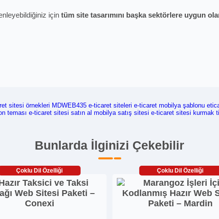
enleyebildiğiniz için
tüm site tasarımını başka sektörlere uygun olara
ret sitesi örnekleri
MDWEB435
e-ticaret siteleri
e-ticaret mobilya şablonu
etic
yon teması
e-ticaret sitesi satın al
mobilya satış sitesi
e-ticaret sitesi kurmak
t
Bunlarda İlginizi Çekebilir
Çoklu Dil Özelliği
Çoklu Dil Özelliği