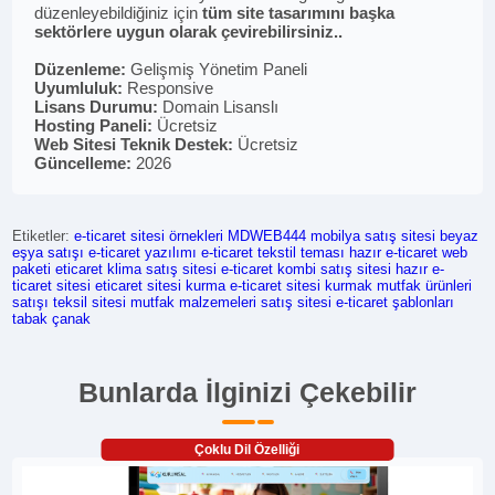
düzenleyebildiğiniz için
tüm site tasarımını başka
sektörlere uygun olarak çevirebilirsiniz..
Düzenleme:
Gelişmiş Yönetim Paneli
Uyumluluk:
Responsive
Lisans Durumu:
Domain Lisanslı
Hosting Paneli:
Ücretsiz
Web Sitesi Teknik Destek:
Ücretsiz
Güncelleme:
2026
Etiketler:
e-ticaret sitesi örnekleri
MDWEB444
mobilya satış sitesi
beyaz
eşya satışı
e-ticaret yazılımı
e-ticaret tekstil teması
hazır e-ticaret web
paketi
eticaret
klima satış sitesi
e-ticaret
kombi satış sitesi
hazır e-
ticaret sitesi
eticaret sitesi kurma
e-ticaret sitesi kurmak
mutfak ürünleri
satışı
teksil sitesi
mutfak malzemeleri satış sitesi
e-ticaret şablonları
tabak çanak
Bunlarda İlginizi Çekebilir
Çoklu Dil Özelliği