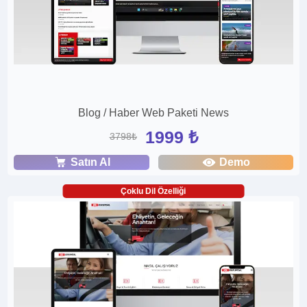
Blog / Haber Web Paketi News
1999 ₺
3798₺
Satın Al
Demo
Çoklu Dil Özelliği