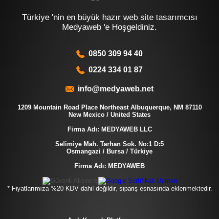
Türkiye 'nin en büyük hazır web site tasarımcısı
Medyaweb 'e Hoşgeldiniz.
0850 309 94 40
0224 334 01 87
info@medyaweb.net
1209 Mountain Road Place Northeast Albuquerque, NM 87110
New Mexico / United States
Firma Adı: MEDYAWEB LLC
Selimiye Mah. Tarhan Sok. No:1 D:5
Osmangazi / Bursa / Türkiye
Firma Adı: MEDYAWEB
* Fiyatlarımıza %20 KDV dahil değildir, sipariş esnasında eklenmektedir.