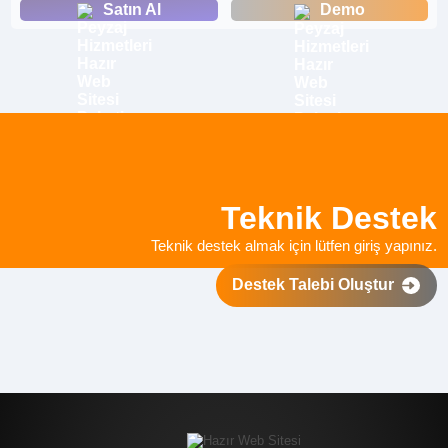
Satın Al
Demo
Teknik Destek
Teknik destek almak için lütfen giriş yapınız.
Destek Talebi Oluştur