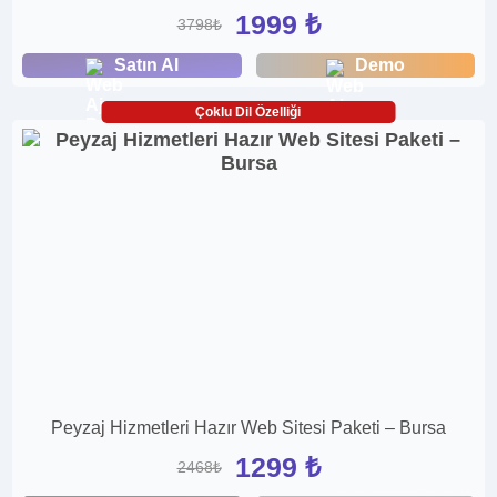
1999 ₺
3798₺
Satın Al
Demo
Çoklu Dil Özelliği
Peyzaj Hizmetleri Hazır Web Sitesi Paketi – Bursa
1299 ₺
2468₺