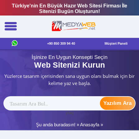
Türkiye'nin En Büyük Hazır Web Sitesi Firması İle
Sitenizi Bugün Oluşturun!
+90 850 309 94 40
Müşteri Paneli
İşinize En Uygun Konsepti Seçin
Web Sitenizi Kurun
Yüzlerce tasarım içerisinden sana uygun olanı bulmak için bir
kelime yaz ve başla.
Yazılım Ara
ytag
Şu anda buradasın! »
Anasayfa
»