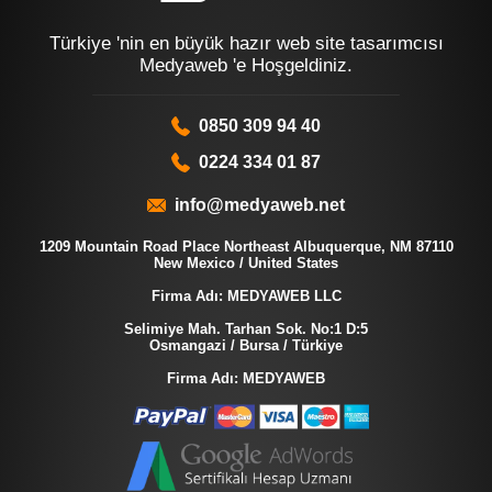
Türkiye 'nin en büyük hazır web site tasarımcısı
Medyaweb 'e Hoşgeldiniz.
0850 309 94 40
0224 334 01 87
info@medyaweb.net
1209 Mountain Road Place Northeast Albuquerque, NM 87110
New Mexico / United States
Firma Adı: MEDYAWEB LLC
Selimiye Mah. Tarhan Sok. No:1 D:5
Osmangazi / Bursa / Türkiye
Firma Adı: MEDYAWEB