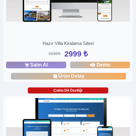
Hazır Villa Kiralama Sitesi
2999 ₺
5698₺
Satın Al
Demo
Ürün Detay
Çoklu Dil Özelliği