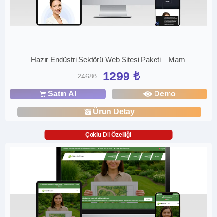
Hazır Endüstri Sektörü Web Sitesi Paketi – Mami
1299 ₺
2468₺
Satın Al
Demo
Ürün Detay
Çoklu Dil Özelliği