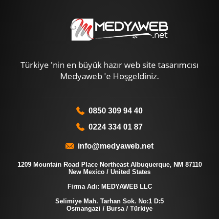
Türkiye 'nin en büyük hazır web site tasarımcısı
Medyaweb 'e Hoşgeldiniz.
0850 309 94 40
0224 334 01 87
info@medyaweb.net
1209 Mountain Road Place Northeast Albuquerque, NM 87110
New Mexico / United States
Firma Adı: MEDYAWEB LLC
Selimiye Mah. Tarhan Sok. No:1 D:5
Osmangazi / Bursa / Türkiye