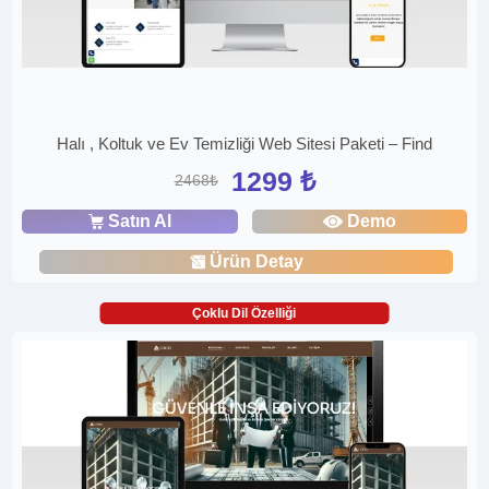
Halı , Koltuk ve Ev Temizliği Web Sitesi Paketi – Find
1299 ₺
2468₺
Satın Al
Demo
Ürün Detay
Çoklu Dil Özelliği