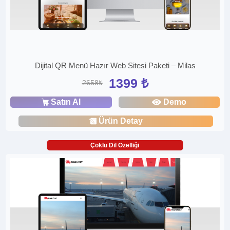
Dijital QR Menü Hazır Web Sitesi Paketi – Milas
1399 ₺
2658₺
Satın Al
Demo
Ürün Detay
Çoklu Dil Özelliği