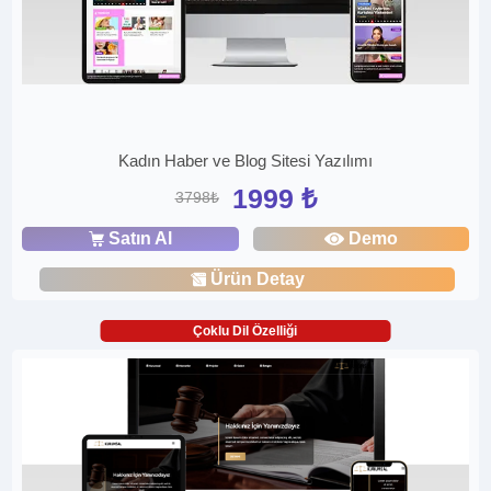
Kadın Haber ve Blog Sitesi Yazılımı
1999 ₺
3798₺
Satın Al
Demo
Ürün Detay
Çoklu Dil Özelliği