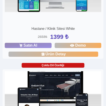
Hastane / Klinik Sitesi White
1399 ₺
2658₺
Satın Al
Demo
Ürün Detay
Çoklu Dil Özelliği