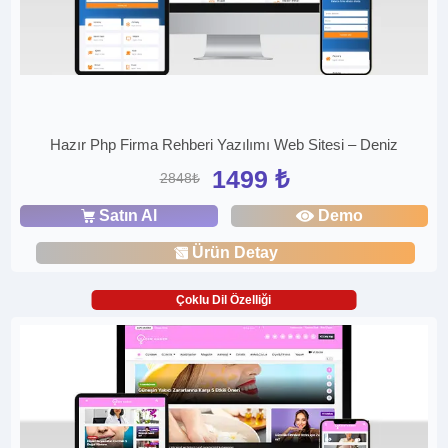
Hazır Php Firma Rehberi Yazılımı Web Sitesi – Deniz
1499 ₺
2848₺
Satın Al
Demo
Ürün Detay
Çoklu Dil Özelliği