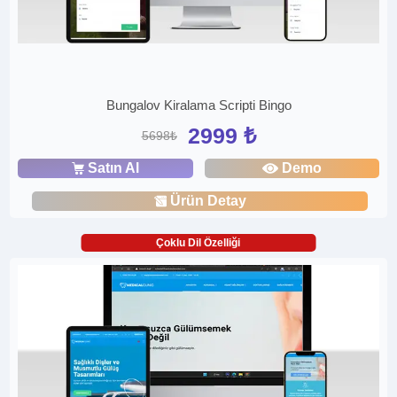
Bungalov Kiralama Scripti Bingo
2999 ₺
5698₺
Satın Al
Demo
Ürün Detay
Çoklu Dil Özelliği