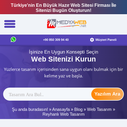
Türkiye'nin En Büyük Hazır Web Sitesi Firması İle
Sitenizi Bugün Oluşturun!
+90 850 309 94 40
Müşteri Paneli
İşinize En Uygun Konsepti Seçin
Web Sitenizi Kurun
Yüzlerce tasarım içerisinden sana uygun olanı bulmak için bir
kelime yaz ve başla.
Yazılım Ara
Şu anda buradasın! »
Anasayfa
»
Blog
»
Web Tasarım
»
Reyhanlı Web Tasarım