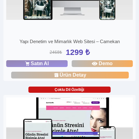
Yapı Denetim ve Mimarlık Web Sitesi – Camekan
1299 ₺
2468₺
Satın Al
Demo
Ürün Detay
Çoklu Dil Özelliği