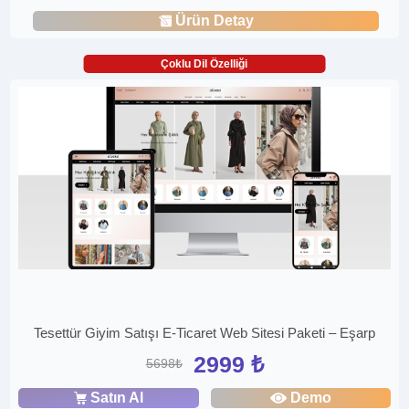
Ürün Detay
Çoklu Dil Özelliği
Tesettür Giyim Satışı E-Ticaret Web Sitesi Paketi – Eşarp
2999 ₺
5698₺
Satın Al
Demo