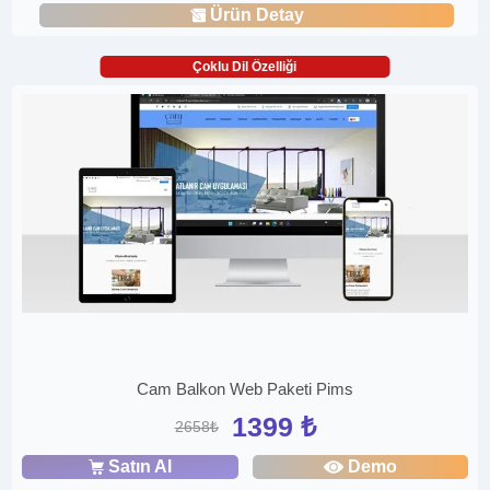
Ürün Detay
Çoklu Dil Özelliği
Cam Balkon Web Paketi Pims
1399 ₺
2658₺
Satın Al
Demo