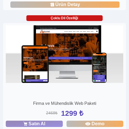
Ürün Detay
Çoklu Dil Özelliği
Firma ve Mühendislik Web Paketi
1299 ₺
2468₺
Satın Al
Demo