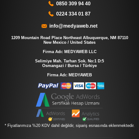
0850 309 94 40
0224 334 01 87
info@medyaweb.net
1209 Mountain Road Place Northeast Albuquerque, NM 87110
New Mexico / United States
Firma Adı: MEDYAWEB LLC
Selimiye Mah. Tarhan Sok. No:1 D:5
Osmangazi / Bursa / Türkiye
Firma Adı: MEDYAWEB
* Fiyatlarımıza %20 KDV dahil değildir, sipariş esnasında eklenmektedir.