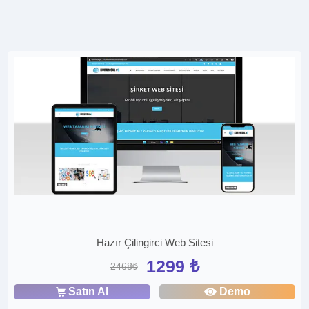
Hazır Çilingirci Web Sitesi
1299 ₺
2468₺
Satın Al
Demo