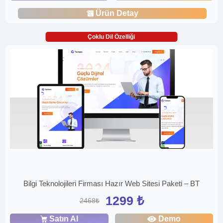
Ürün Detay
Çoklu Dil Özelliği
Bilgi Teknolojileri Firması Hazır Web Sitesi Paketi – BT
1299 ₺
2468₺
Satın Al
Demo