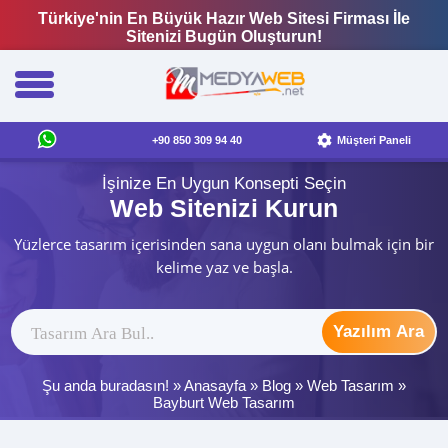
Türkiye'nin En Büyük Hazır Web Sitesi Firması İle
Sitenizi Bugün Oluşturun!
+90 850 309 94 40
Müşteri Paneli
İşinize En Uygun Konsepti Seçin
Web Sitenizi Kurun
Yüzlerce tasarım içerisinden sana uygun olanı bulmak için bir
kelime yaz ve başla.
Yazılım Ara
Şu anda buradasın! »
Anasayfa
»
Blog
»
Web Tasarım
»
Bayburt Web Tasarım