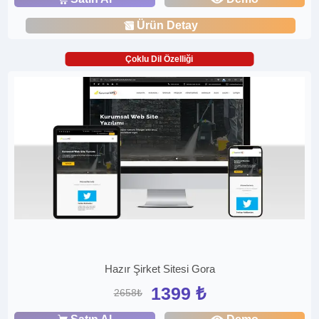
Ürün Detay
Çoklu Dil Özelliği
Hazır Şirket Sitesi Gora
1399 ₺
2658₺