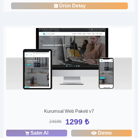
Ürün Detay
Kurumsal Web Paketi v7
1299 ₺
2468₺
Satın Al
Demo