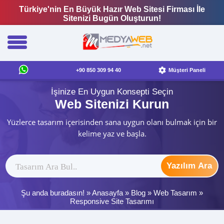
Türkiye'nin En Büyük Hazır Web Sitesi Firması İle
Sitenizi Bugün Oluşturun!
+90 850 309 94 40
Müşteri Paneli
İşinize En Uygun Konsepti Seçin
Web Sitenizi Kurun
Yüzlerce tasarım içerisinden sana uygun olanı bulmak için bir
kelime yaz ve başla.
Yazılım Ara
Şu anda buradasın! »
Anasayfa
»
Blog
»
Web Tasarım
»
Responsive Site Tasarımı