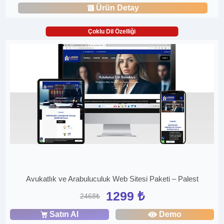
Ürün Detay
Çoklu Dil Özelliği
Avukatlık ve Arabuluculuk Web Sitesi Paketi – Palest
1299 ₺
2468₺
Satın Al
Demo