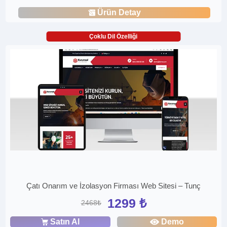
Ürün Detay
Çoklu Dil Özelliği
Çatı Onarım ve İzolasyon Firması Web Sitesi – Tunç
1299 ₺
2468₺
Satın Al
Demo