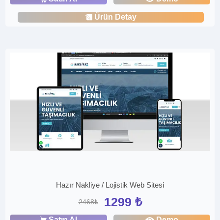
Ürün Detay
Hazır Nakliye / Lojistik Web Sitesi
1299 ₺
2468₺
Satın Al
Demo