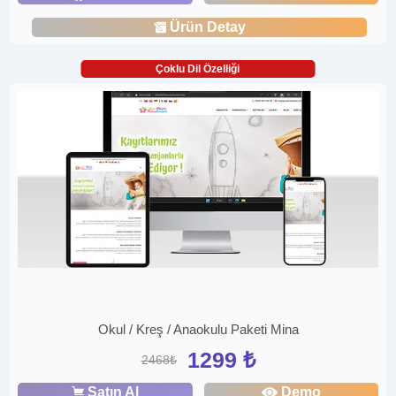
Ürün Detay
Çoklu Dil Özelliği
Okul / Kreş / Anaokulu Paketi Mina
1299 ₺
2468₺
Satın Al
Demo