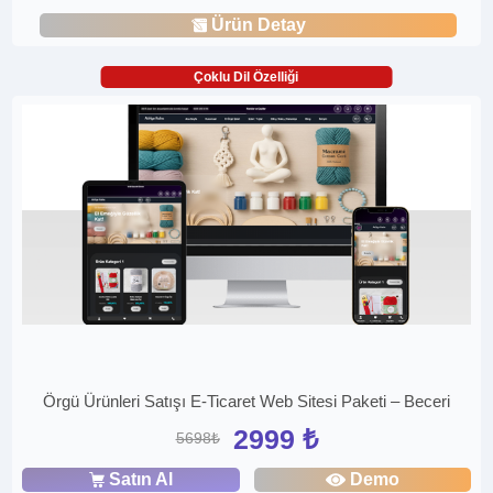
Ürün Detay
Çoklu Dil Özelliği
Örgü Ürünleri Satışı E-Ticaret Web Sitesi Paketi – Beceri
2999 ₺
5698₺
Satın Al
Demo