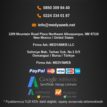
0850 309 94 40
0224 334 01 87
info@medyaweb.net
1209 Mountain Road Place Northeast Albuquerque, NM 87110
New Mexico / United States
Firma Adı: MEDYAWEB LLC
Selimiye Mah. Tarhan Sok. No:1 D:5
Osmangazi / Bursa / Türkiye
Firma Adı: MEDYAWEB
* Fiyatlarımıza %20 KDV dahil değildir, sipariş esnasında eklenmektedir.