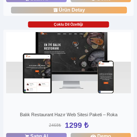
Ürün Detay
Çoklu Dil Özelliği
Balık Restaurant Hazır Web Sitesi Paketi – Roka
1299 ₺
2468₺
Satın Al
Demo