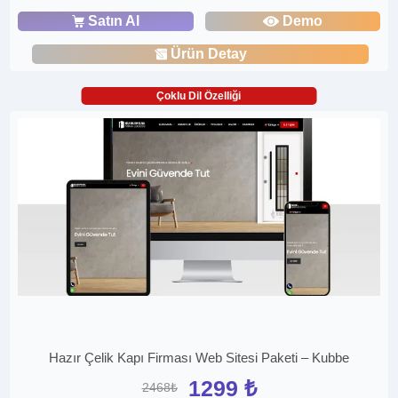
Satın Al
Demo
Ürün Detay
Çoklu Dil Özelliği
Hazır Çelik Kapı Firması Web Sitesi Paketi – Kubbe
1299 ₺
2468₺