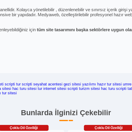
ellidir. Kolayca yönetilebilir , düzenlenebilir ve sınırsız içerik giriş
sive bir yapıdadır. Medyaweb, özelleştirilebilir profesyonel hazır web 
enleyebildiğiniz için
tüm site tasarımını başka sektörlere uygun olara
ti scripti
tur scripti
seyahat acentesi
gezi sitesi yazılımı
hazır tur sitesi
umre 
 sitesi
hac turu sitesi
tur internet sitesi scripti
turizm sitesi
hac turu scripti
tat
ı tur sitesi
Bunlarda İlginizi Çekebilir
Çoklu Dil Özelliği
Çoklu Dil Özelliği