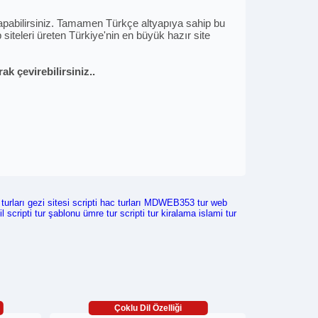
i yapabilirsiniz. Tamamen Türkçe altyapıya sahip bu
siteleri üreten Türkiye'nin en büyük hazır site
k çevirebilirsiniz..
turları
gezi sitesi scripti
hac turları
MDWEB353
tur web
il scripti
tur şablonu
ümre tur scripti
tur kiralama
islami tur
Çoklu Dil Özelliği