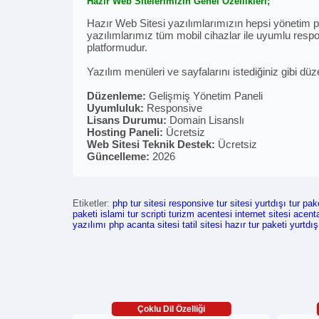
Hazır Web Sitelerimizin Genel Özellikleri;
Hazır Web Sitesi yazılımlarımızın hepsi yönetim pan
yazılımlarımız tüm mobil cihazlar ile uyumlu respon
platformudur.
Yazılım menüleri ve sayfalarını istediğiniz gibi düz
Düzenleme:
Gelişmiş Yönetim Paneli
Uyumluluk:
Responsive
Lisans Durumu:
Domain Lisanslı
Hosting Paneli:
Ücretsiz
Web Sitesi Teknik Destek:
Ücretsiz
Güncelleme:
2026
Etiketler:
php tur sitesi
responsive tur sitesi
yurtdışı tur pake
paketi
islami tur scripti
turizm acentesi internet sitesi
acenta
yazılımı
php acanta sitesi
tatil sitesi
hazır tur paketi
yurtdış
Çoklu Dil Özelliği