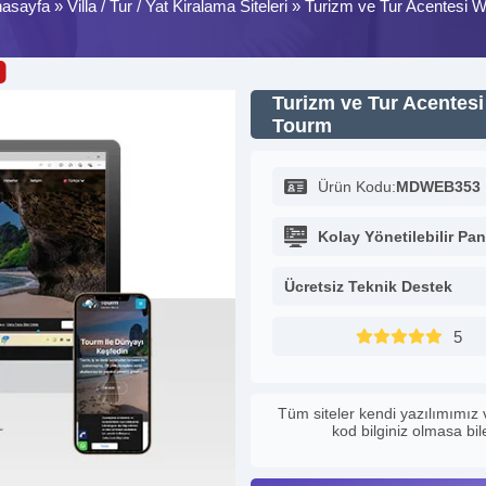
asayfa
»
Villa / Tur / Yat Kiralama Siteleri
»
Turizm ve Tur Acentesi We
Turizm ve Tur Acentesi 
Tourm
Ürün Kodu:
MDWEB353
Kolay Yönetilebilir Pan
Ücretsiz Teknik Destek
5
Tüm siteler kendi yazılımımız 
kod bilginiz olmasa bi