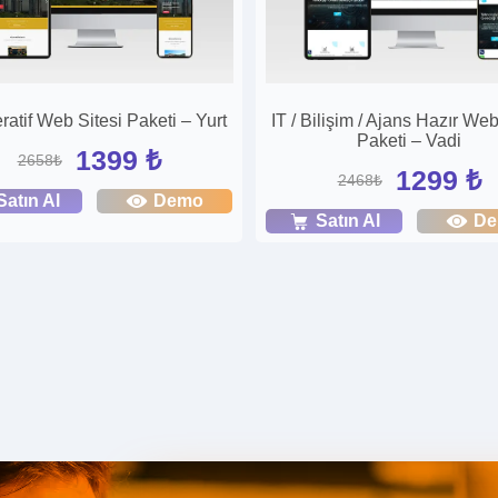
atif Web Sitesi Paketi – Yurt
IT / Bilişim / Ajans Hazır Web
Paketi – Vadi
1399 ₺
2658₺
1299 ₺
2468₺
Satın Al
Demo
Satın Al
D