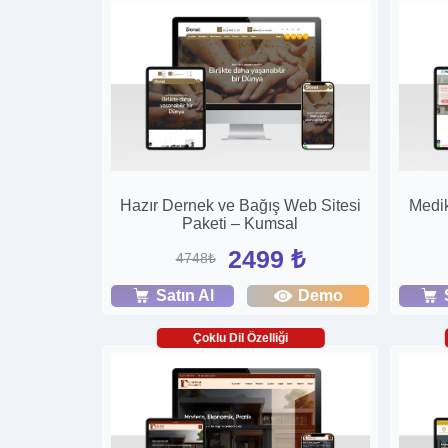
Hazır Dernek ve Bağış Web Sitesi
Medik
Paketi – Kumsal
2499 ₺
4748₺
Satın Al
Demo
Çoklu Dil Özelliği