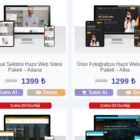
al Sektörü Hazır Web Sitesi
Ürün Fotoğrafçısı Hazır Web 
Paketi – Adana
Paketi – Alba
1399 ₺
1299 ₺
2658₺
2468₺
Satın Al
Demo
Satın Al
D
Çoklu Dil Özelliği
Çoklu Dil Özelliği