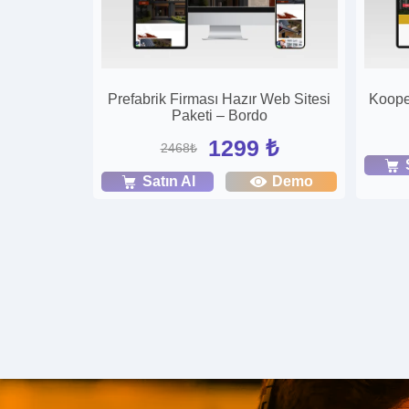
Prefabrik Firması Hazır Web Sitesi
Kooper
Paketi – Bordo
1299 ₺
2468₺
Satın Al
Demo