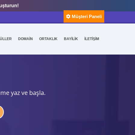
luşturun!
Müşteri Paneli
ÜLLER
DOMAİN
ORTAKLIK
BAYİLİK
İLETİŞİM
ime yaz ve başla.