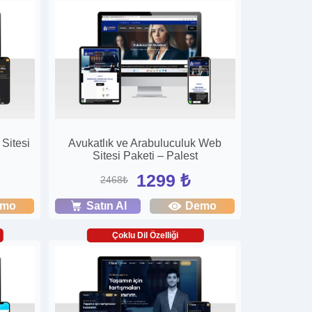
Sitesi
Avukatlık ve Arabuluculuk Web
Sitesi Paketi – Palest
1299 ₺
2468₺
emo
Satın Al
Demo
Çoklu Dil Özelliği