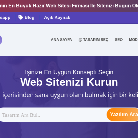
nin En Büyük Hazır Web Sitesi Firması İle Sitenizi Bugün O
sapp
Blog
Açık Kaynak
ANA SAYFA
@ TASARIM SEÇ
SEO
MOD
0
İşinize En Uygun Konsepti Seçin
Web Sitenizi Kurun
 içerisinden sana uygun olanı bulmak için bir kel
Yazılım Ara