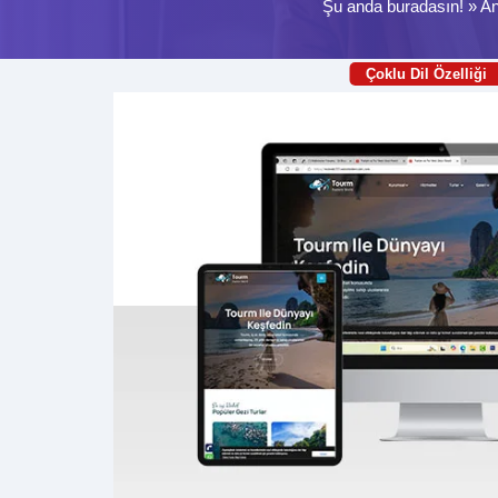
Şu anda buradasın! »
An
Çoklu Dil Özelliği