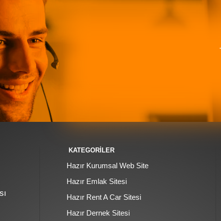
KATEGORİLER
Hazır Kurumsal Web Site
Hazır Emlak Sitesi
sı
Hazır Rent A Car Sitesi
Hazır Dernek Sitesi