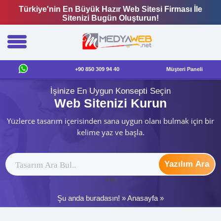
Türkiye'nin En Büyük Hazır Web Sitesi Firması İle
Sitenizi Bugün Oluşturun!
+90 850 309 94 40
Müşteri Paneli
İşinize En Uygun Konsepti Seçin
Web Sitenizi Kurun
Yüzlerce tasarım içerisinden sana uygun olanı bulmak için bir
kelime yaz ve başla.
Yazılım Ara
ytag
Şu anda buradasın! »
Anasayfa
»