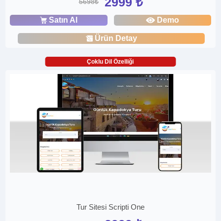
2999 ₺
5698₺
Satın Al
Demo
Ürün Detay
Çoklu Dil Özelliği
Tur Sitesi Scripti One