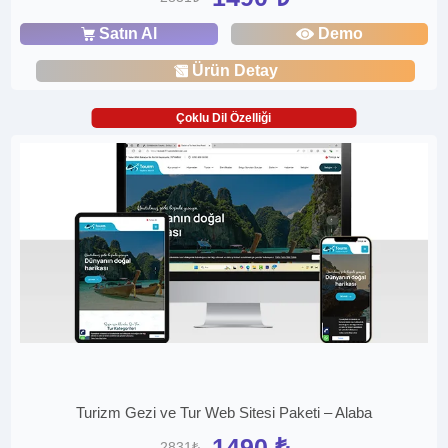
Satın Al
Demo
Ürün Detay
Çoklu Dil Özelliği
Turizm Gezi ve Tur Web Sitesi Paketi – Alaba
1490 ₺
2831₺