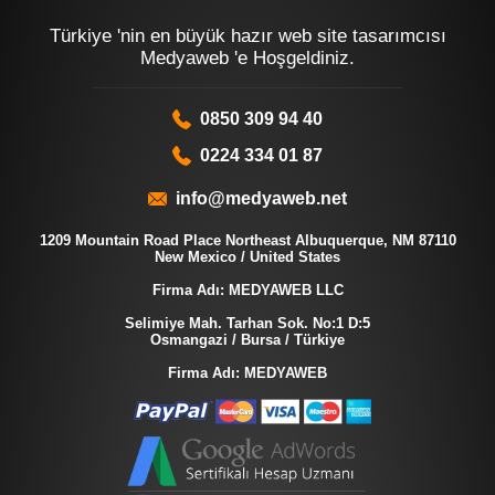
Türkiye 'nin en büyük hazır web site tasarımcısı
Medyaweb 'e Hoşgeldiniz.
0850 309 94 40
0224 334 01 87
info@medyaweb.net
1209 Mountain Road Place Northeast Albuquerque, NM 87110
New Mexico / United States
Firma Adı: MEDYAWEB LLC
Selimiye Mah. Tarhan Sok. No:1 D:5
Osmangazi / Bursa / Türkiye
Firma Adı: MEDYAWEB