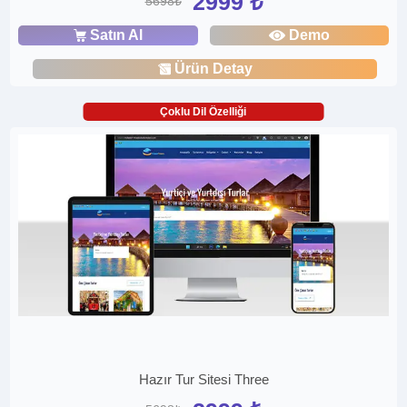
2999 ₺
5698₺
Satın Al
Demo
Ürün Detay
Çoklu Dil Özelliği
Hazır Tur Sitesi Three