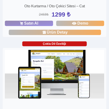
Oto Kurtarma / Oto Çekici Sitesi – Cat
1299 ₺
2468₺
Satın Al
Demo
Ürün Detay
Çoklu Dil Özelliği