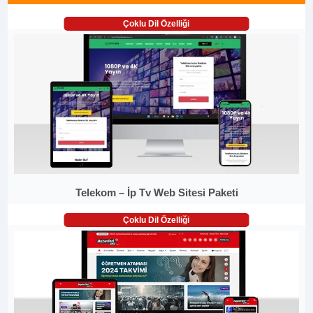
Çoklu Dil Özelliği
Telekom – İp Tv Web Sitesi Paketi
Çoklu Dil Özelliği