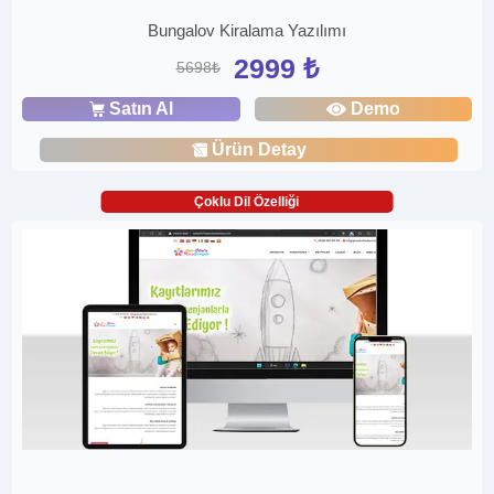
Bungalov Kiralama Yazılımı
2999 ₺
5698₺
Satın Al
Demo
Ürün Detay
Çoklu Dil Özelliği