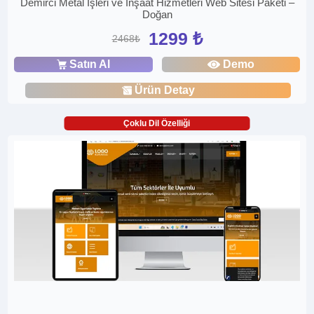
Demirci Metal İşleri ve İnşaat Hizmetleri Web Sitesi Paketi –
Doğan
1299 ₺
2468₺
Satın Al
Demo
Ürün Detay
Çoklu Dil Özelliği