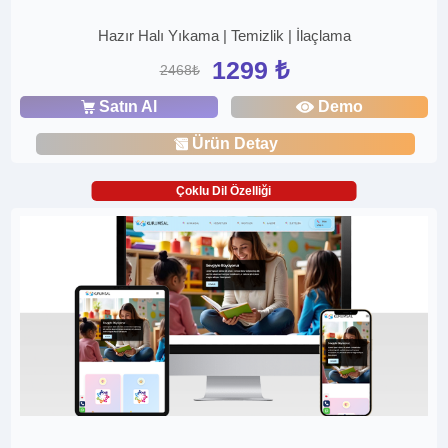
Hazır Halı Yıkama | Temizlik | İlaçlama
1299 ₺
2468₺
Satın Al
Demo
Ürün Detay
Çoklu Dil Özelliği