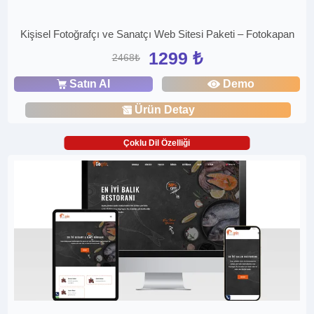
Kişisel Fotoğrafçı ve Sanatçı Web Sitesi Paketi – Fotokapan
1299 ₺
2468₺
Satın Al
Demo
Ürün Detay
Çoklu Dil Özelliği