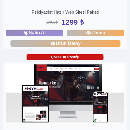
Psikiyatrist Hazır Web Sitesi Paketi
1299 ₺
2468₺
Satın Al
Demo
Ürün Detay
Çoklu Dil Özelliği