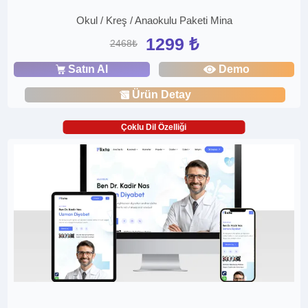
Okul / Kreş / Anaokulu Paketi Mina
1299 ₺
2468₺
Satın Al
Demo
Ürün Detay
Çoklu Dil Özelliği