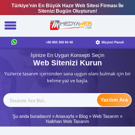
Türkiye'nin En Büyük Hazır Web Sitesi Firması İle
Sitenizi Bugün Oluşturun!
+90 850 309 94 40
Müşteri Paneli
İşinize En Uygun Konsepti Seçin
Web Sitenizi Kurun
Yüzlerce tasarım içerisinden sana uygun olanı bulmak için bir
kelime yaz ve başla.
Yazılım Ara
Şu anda buradasın! »
Anasayfa
»
Blog
»
Web Tasarım
»
Nallıhan Web Tasarım