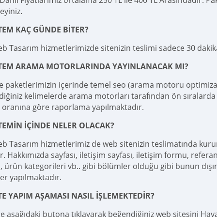
ahil Fiyatlarımız ortalama 250 TL ile 400 TL Arasındadır. Pake
teyiniz.
TEM KAÇ GÜNDE BİTER?
b Tasarım hizmetlerimizde sitenizin teslimi sadece 30 daki
İTEM ARAMA MOTORLARINDA YAYINLANACAK MI?
e paketlerimizin içerinde temel seo (arama motoru optimizas
diğiniz kelimelerde arama motorları tarafından ön sıralarda 
 oranına göre raporlama yapılmaktadır.
TEMİN İÇİNDE NELER OLACAK?
b Tasarım hizmetlerimiz de web sitenizin teslimatında kuru
r. Hakkımızda sayfası, iletişim sayfası, iletişim formu, referan
 ürün kategorileri vb.. gibi bölümler olduğu gibi bunun dışı
er yapılmaktadır.
TE YAPIM AŞAMASI NASIL İŞLEMEKTEDİR?
le aşağıdaki butona tıklayarak beğendiğiniz web sitesini Haval