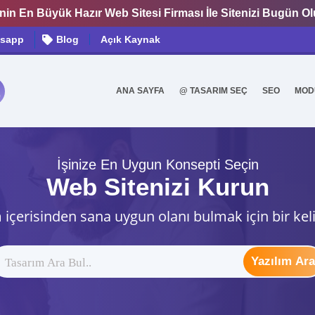
nin En Büyük Hazır Web Sitesi Firması İle Sitenizi Bugün O
sapp
Blog
Açık Kaynak
ANA SAYFA
@ TASARIM SEÇ
SEO
MOD
0
İşinize En Uygun Konsepti Seçin
Web Sitenizi Kurun
 içerisinden sana uygun olanı bulmak için bir kel
Yazılım Ara