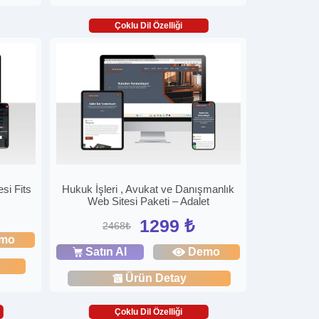
Çoklu Dil Özelliği
si Fits
Hukuk İşleri , Avukat ve Danışmanlık
Web Sitesi Paketi – Adalet
1299 ₺
2468₺
mo
Satın Al
Demo
Ürün Detay
Çoklu Dil Özelliği