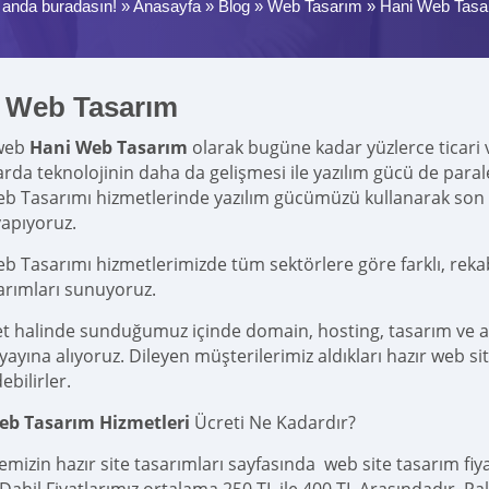
 anda buradasın! »
Anasayfa
»
Blog
»
Web Tasarım
»
Hani Web Tasa
 Web Tasarım
web
Hani Web Tasarım
olarak bugüne kadar yüzlerce ticari ve
larda teknolojinin daha da gelişmesi ile yazılım gücü de par
b Tasarımı hizmetlerinde yazılım gücümüzü kullanarak so
yapıyoruz.
b Tasarımı hizmetlerimizde tüm sektörlere göre farklı, reka
sarımları sunuyoruz.
et halinde sunduğumuz içinde domain, hosting, tasarım ve 
yına alıyoruz. Dileyen müşterilerimiz aldıkları hazır web site
ebilirler.
eb Tasarım Hizmetleri
Ücreti Ne Kadardır?
emizin hazır site tasarımları sayfasında web site tasarım fi