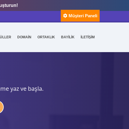
luşturun!
Müşteri Paneli
ÜLLER
DOMAİN
ORTAKLIK
BAYİLİK
İLETİŞİM
ime yaz ve başla.