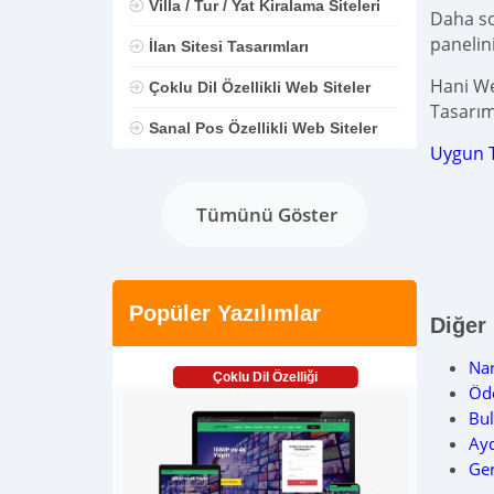
Villa / Tur / Yat Kiralama Siteleri
Daha son
panelin
İlan Sitesi Tasarımları
Hani We
Çoklu Dil Özellikli Web Siteler
Tasarım
Sanal Pos Özellikli Web Siteler
Uygun 
Tümünü Göster
Popüler Yazılımlar
Diğer
Na
Çoklu Dil Özelliği
Öd
Bu
Ay
Ge