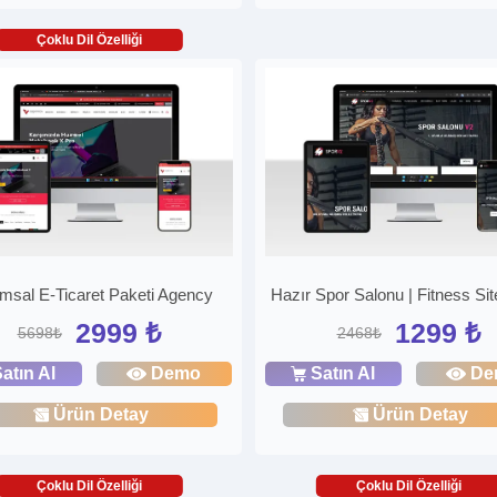
Çoklu Dil Özelliği
msal E-Ticaret Paketi Agency
Hazır Spor Salonu | Fitness Site
2999 ₺
1299 ₺
5698₺
2468₺
atın Al
Demo
Satın Al
De
Ürün Detay
Ürün Detay
Çoklu Dil Özelliği
Çoklu Dil Özelliği