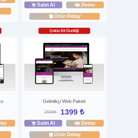
Satın Al
Demo
Ürün Detay
Çoklu Dil Özelliği
co
Gelinlikçi Web Paketi
1399 ₺
2658₺
mo
Satın Al
Demo
Ürün Detay