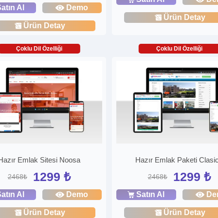
atın Al
Demo
Ürün Detay
Ürün Detay
Çoklu Dil Özelliği
Çoklu Dil Özelliği
Hazır Emlak Sitesi Noosa
Hazır Emlak Paketi Clasi
1299 ₺
1299 ₺
2468₺
2468₺
atın Al
Demo
Satın Al
De
Ürün Detay
Ürün Detay