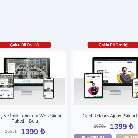
Çoklu Dil Özelliği
Çoklu Dil Özelliği
 ve İplik Fabrikası Web Sitesi
Dijital Reklam Ajansı Sitesi 
Paketi – Bolu
1399 ₺
2658₺
1399 ₺
2658₺
Satın Al
De