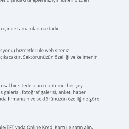
t dışındaki talepleriniz için lütfen bizden
ka içinde tamamlanmaktadır.
yonu) hizmetleri ile web siteniz
çıkacaktır. Sektörünüzün özelliği ve kelimenin
msal bir sitede olan muhtemel her şey
s galerisi, fotoğraf galerisi, anket, haber
nda firmanızın ve sektörünüzün özelliğine göre
e/EFT yada Online Kredi Kartı ile satın alın.