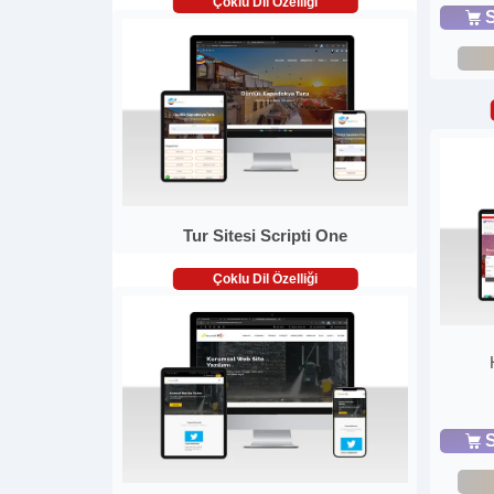
Çoklu Dil Özelliği
S
Tur Sitesi Scripti One
Çoklu Dil Özelliği
S