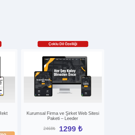
Çoklu Dil Özelliği
Rekt
Kurumsal Firma ve Şirket Web Sitesi
Paketi – Leeder
1299 ₺
2468₺
mo