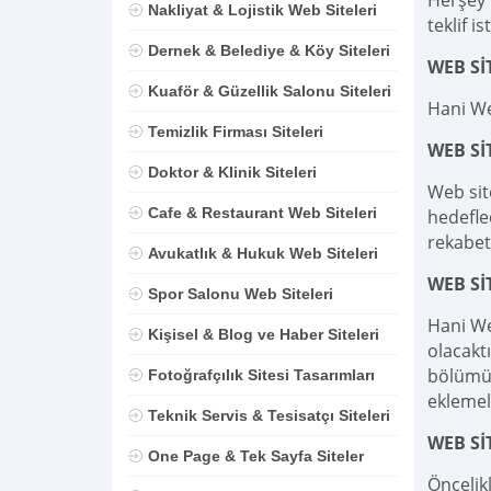
Herşey D
Nakliyat & Lojistik Web Siteleri
teklif is
Dernek & Belediye & Köy Siteleri
WEB Sİ
Kuaför & Güzellik Salonu Siteleri
Hani We
Temizlik Firması Siteleri
WEB S
Doktor & Klinik Siteleri
Web sit
Cafe & Restaurant Web Siteleri
hedefle
rekabet
Avukatlık & Hukuk Web Siteleri
WEB Sİ
Spor Salonu Web Siteleri
Hani We
Kişisel & Blog ve Haber Siteleri
olacaktı
bölümü,
Fotoğrafçılık Sitesi Tasarımları
eklemel
Teknik Servis & Tesisatçı Siteleri
WEB Sİ
One Page & Tek Sayfa Siteler
Öncelik