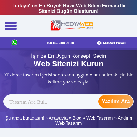
Türkiye'nin En Büyük Hazır Web Sitesi Firması İle
Sitenizi Bugün Oluşturun!
+90 850 309 94 40
Müşteri Paneli
İşinize En Uygun Konsepti Seçin
Web Sitenizi Kurun
Yüzlerce tasarım içerisinden sana uygun olanı bulmak için bir
kelime yaz ve başla.
Yazılım Ara
Şu anda buradasın! »
Anasayfa
»
Blog
»
Web Tasarım
»
Andırın
Web Tasarım