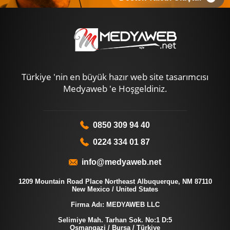
Türkiye 'nin en büyük hazır web site tasarımcısı
Medyaweb 'e Hoşgeldiniz.
0850 309 94 40
0224 334 01 87
info@medyaweb.net
1209 Mountain Road Place Northeast Albuquerque, NM 87110
New Mexico / United States
Firma Adı: MEDYAWEB LLC
Selimiye Mah. Tarhan Sok. No:1 D:5
Osmangazi / Bursa / Türkiye