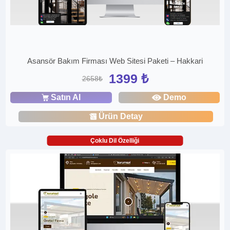
Asansör Bakım Firması Web Sitesi Paketi – Hakkari
1399 ₺
2658₺
Satın Al
Demo
Ürün Detay
Çoklu Dil Özelliği