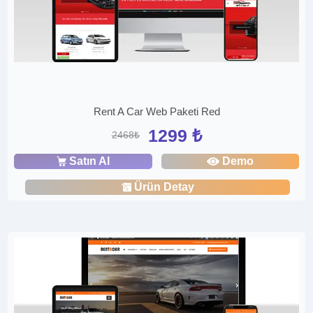
Rent A Car Web Paketi Red
1299 ₺
2468₺
Satın Al
Demo
Ürün Detay