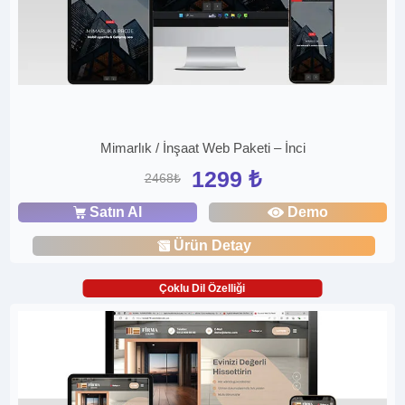
Mimarlık / İnşaat Web Paketi – İnci
1299 ₺
2468₺
Satın Al
Demo
Ürün Detay
Çoklu Dil Özelliği