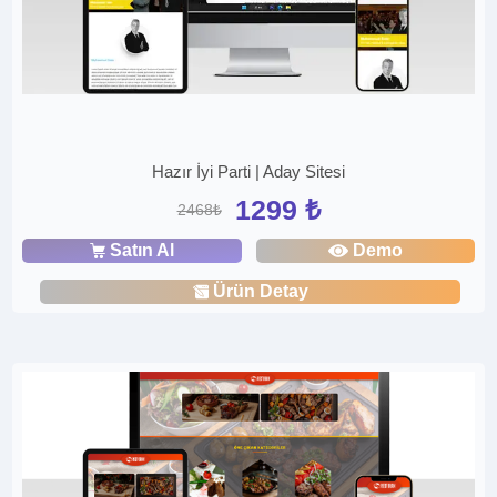
Hazır İyi Parti | Aday Sitesi
1299 ₺
2468₺
Satın Al
Demo
Ürün Detay