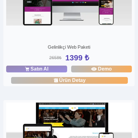
Gelinlikçi Web Paketi
1399 ₺
2658₺
Satın Al
Demo
Ürün Detay