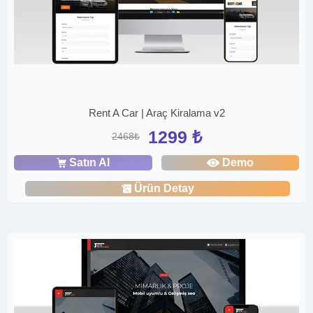
Rent A Car | Araç Kiralama v2
1299 ₺
2468₺
Satın Al
Demo
Ürün Detay