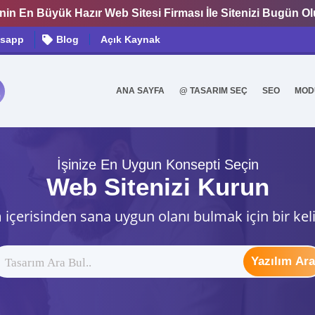
nin En Büyük Hazır Web Sitesi Firması İle Sitenizi Bugün O
sapp
Blog
Açık Kaynak
ANA SAYFA
@ TASARIM SEÇ
SEO
MOD
0
İşinize En Uygun Konsepti Seçin
Web Sitenizi Kurun
 içerisinden sana uygun olanı bulmak için bir kel
Yazılım Ara