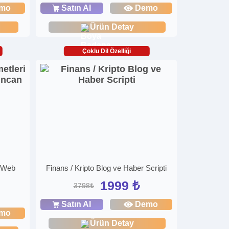
mo
Satın Al
Demo
Ürün Detay
Çoklu Dil Özelliği
i Web
Finans / Kripto Blog ve Haber Scripti
1999 ₺
3798₺
Satın Al
Demo
mo
Ürün Detay