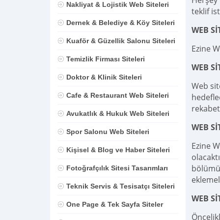
Herşey D
Nakliyat & Lojistik Web Siteleri
teklif is
Dernek & Belediye & Köy Siteleri
WEB Sİ
Kuaför & Güzellik Salonu Siteleri
Ezine W
Temizlik Firması Siteleri
WEB S
Doktor & Klinik Siteleri
Web sit
Cafe & Restaurant Web Siteleri
hedefle
rekabet
Avukatlık & Hukuk Web Siteleri
WEB Sİ
Spor Salonu Web Siteleri
Ezine W
Kişisel & Blog ve Haber Siteleri
olacaktı
bölümü,
Fotoğrafçılık Sitesi Tasarımları
eklemel
Teknik Servis & Tesisatçı Siteleri
WEB Sİ
One Page & Tek Sayfa Siteler
Öncelik