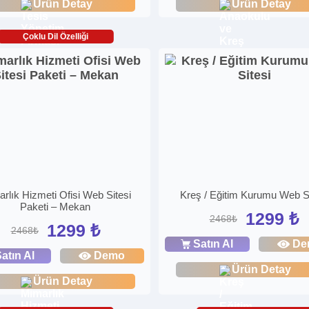
Ürün Detay
Ürün Detay
Çoklu Dil Özelliği
rlık Hizmeti Ofisi Web Sitesi
Kreş / Eğitim Kurumu Web Si
Paketi – Mekan
1299 ₺
2468₺
1299 ₺
2468₺
Satın Al
De
atın Al
Demo
Ürün Detay
Ürün Detay