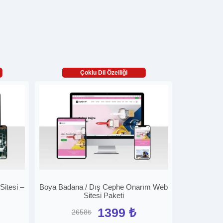
Çoklu Dil Özelliği
itesi –
Boya Badana / Dış Cephe Onarım Web
Sitesi Paketi
1399 ₺
2658₺