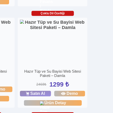
Çoklu Dil Özelliği
tesi
Hazır Tüp ve Su Bayisi Web Sitesi
Paketi – Damla
1299 ₺
2468₺
mo
Satın Al
Demo
Ürün Detay