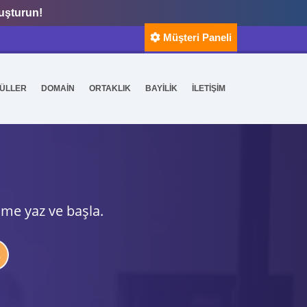
luşturun!
Müşteri Paneli
ÜLLER
DOMAİN
ORTAKLIK
BAYİLİK
İLETİŞİM
ime yaz ve başla.