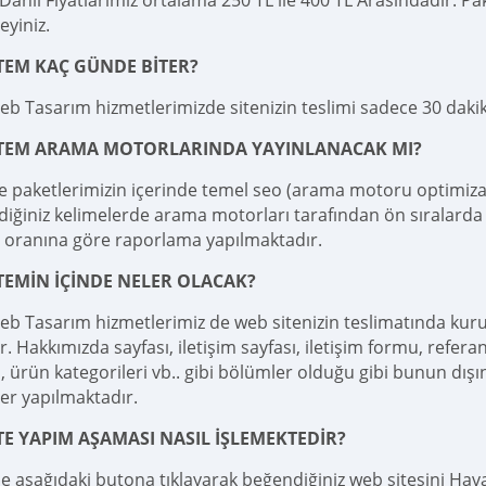
ahil Fiyatlarımız ortalama 250 TL ile 400 TL Arasındadır. Pake
teyiniz.
TEM KAÇ GÜNDE BİTER?
eb Tasarım hizmetlerimizde sitenizin teslimi sadece 30 dak
İTEM ARAMA MOTORLARINDA YAYINLANACAK MI?
e paketlerimizin içerinde temel seo (arama motoru optimizas
diğiniz kelimelerde arama motorları tarafından ön sıralarda 
 oranına göre raporlama yapılmaktadır.
TEMİN İÇİNDE NELER OLACAK?
eb Tasarım hizmetlerimiz de web sitenizin teslimatında kur
r. Hakkımızda sayfası, iletişim sayfası, iletişim formu, referan
 ürün kategorileri vb.. gibi bölümler olduğu gibi bunun dışı
er yapılmaktadır.
TE YAPIM AŞAMASI NASIL İŞLEMEKTEDİR?
le aşağıdaki butona tıklayarak beğendiğiniz web sitesini Haval