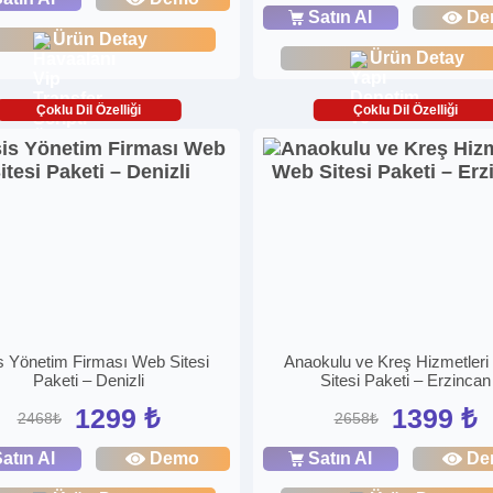
Satın Al
De
Ürün Detay
Ürün Detay
Çoklu Dil Özelliği
Çoklu Dil Özelliği
s Yönetim Firması Web Sitesi
Anaokulu ve Kreş Hizmetler
Paketi – Denizli
Sitesi Paketi – Erzincan
1299 ₺
1399 ₺
2468₺
2658₺
atın Al
Demo
Satın Al
De