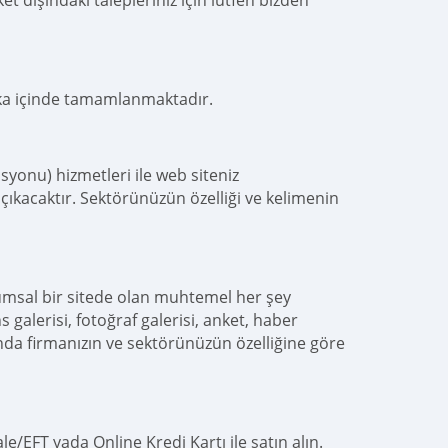
t dışındaki talepleriniz için lütfen bizden
ika içinde tamamlanmaktadır.
yonu) hizmetleri ile web siteniz
çıkacaktır. Sektörünüzün özelliği ve kelimenin
umsal bir sitede olan muhtemel her şey
s galerisi, fotoğraf galerisi, anket, haber
nda firmanızın ve sektörünüzün özelliğine göre
e/EFT yada Online Kredi Kartı ile satın alın.