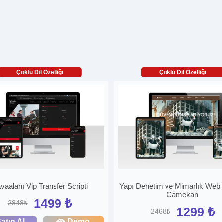
Çoklu Dil Özelliği
Çoklu Dil Özelliği
vaalanı Vip Transfer Scripti
Yapı Denetim ve Mimarlık Web S
Camekan
1499 ₺
2848₺
1299 ₺
2468₺
atın Al
Demo