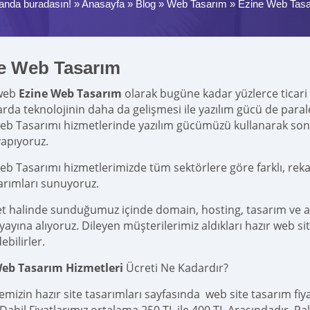
anda buradasın! »
Anasayfa
»
Blog
»
Web Tasarım
»
Ezine Web Tas
e Web Tasarım
web
Ezine Web Tasarım
olarak bugüne kadar yüzlerce ticari ve
larda teknolojinin daha da gelişmesi ile yazılım gücü de par
eb Tasarımı hizmetlerinde yazılım gücümüzü kullanarak so
yapıyoruz.
eb Tasarımı hizmetlerimizde tüm sektörlere göre farklı, reka
sarımları sunuyoruz.
et halinde sunduğumuz içinde domain, hosting, tasarım ve 
yına alıyoruz. Dileyen müşterilerimiz aldıkları hazır web site
ebilirler.
Web Tasarım Hizmetleri
Ücreti Ne Kadardır?
emizin hazır site tasarımları sayfasında web site tasarım fi