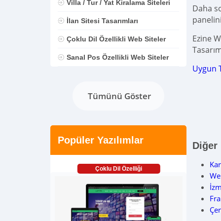
Villa / Tur / Yat Kiralama Siteleri
Daha son
panelin
İlan Sitesi Tasarımları
Ezine W
Çoklu Dil Özellikli Web Siteler
Tasarım
Sanal Pos Özellikli Web Siteler
Uygun 
Tümünü Göster
Popüler Yazılımlar
Diğer
Kar
Çoklu Dil Özelliği
Web
İzm
Fr
Çe