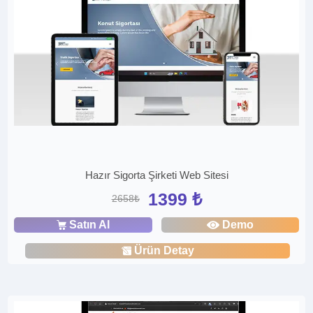
Hazır Sigorta Şirketi Web Sitesi
1399 ₺
2658₺
Satın Al
Demo
Ürün Detay