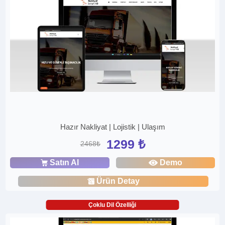
Hazır Nakliyat | Lojistik | Ulaşım
1299 ₺
2468₺
Satın Al
Demo
Ürün Detay
Çoklu Dil Özelliği