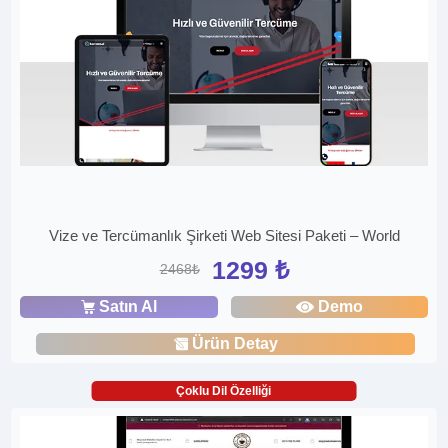
Vize ve Tercümanlık Şirketi Web Sitesi Paketi – World
1299 ₺
2468₺
Satın Al
Demo
Ürün Detay
Çoklu Dil Özelliği