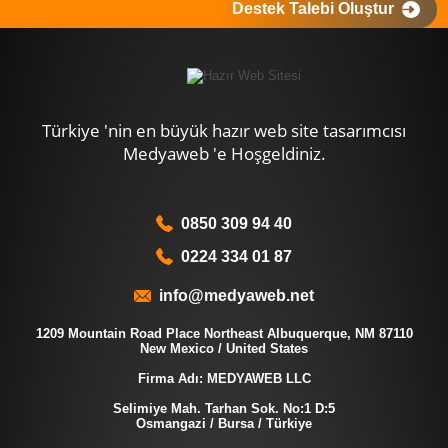
Destek Talebi Oluştur
Türkiye 'nin en büyük hazır web site tasarımcısı
Medyaweb 'e Hoşgeldiniz.
0850 309 94 40
0224 334 01 87
info@medyaweb.net
1209 Mountain Road Place Northeast Albuquerque, NM 87110
New Mexico / United States
Firma Adı: MEDYAWEB LLC
Selimiye Mah. Tarhan Sok. No:1 D:5
Osmangazi / Bursa / Türkiye