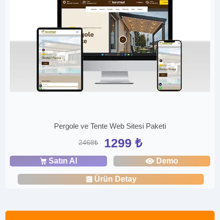
Pergole ve Tente Web Sitesi Paketi
1299 ₺
2468₺
Satın Al
Demo
Ürün Detay