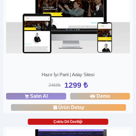
Hazır İyi Parti | Aday Sitesi
1299 ₺
2468₺
Satın Al
Demo
Ürün Detay
Çoklu Dil Özelliği