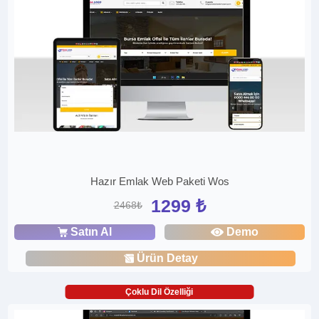
Hazır Emlak Web Paketi Wos
1299 ₺
2468₺
Satın Al
Demo
Ürün Detay
Çoklu Dil Özelliği