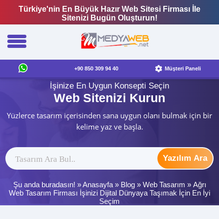
Türkiye'nin En Büyük Hazır Web Sitesi Firması İle
Sitenizi Bugün Oluşturun!
+90 850 309 94 40
Müşteri Paneli
İşinize En Uygun Konsepti Seçin
Web Sitenizi Kurun
Yüzlerce tasarım içerisinden sana uygun olanı bulmak için bir
kelime yaz ve başla.
Yazılım Ara
Şu anda buradasın! »
Anasayfa
»
Blog
»
Web Tasarım
»
Ağrı
Web Tasarım Firması İşinizi Dijital Dünyaya Taşımak İçin En İyi
Seçim