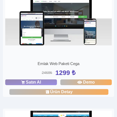
Emlak Web Paketi Cega
1299 ₺
2468₺
Satın Al
Demo
Ürün Detay