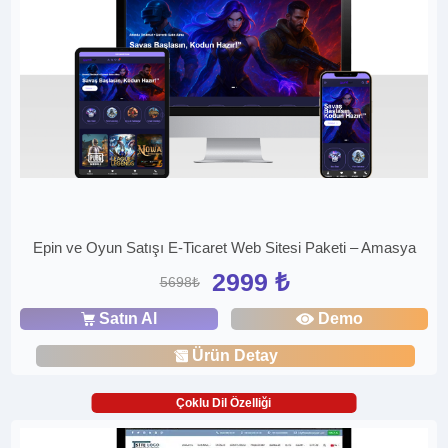
Epin ve Oyun Satışı E-Ticaret Web Sitesi Paketi – Amasya
2999 ₺
5698₺
Satın Al
Demo
Ürün Detay
Çoklu Dil Özelliği