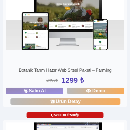
Botanik Tarım Hazır Web Sitesi Paketi – Farming
1299 ₺
2468₺
Satın Al
Demo
Ürün Detay
Çoklu Dil Özelliği