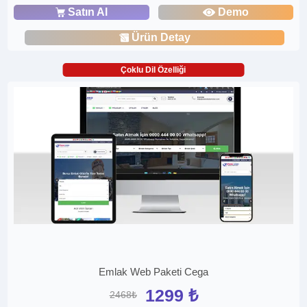
Satın Al
Demo
Ürün Detay
Çoklu Dil Özelliği
Emlak Web Paketi Cega
1299 ₺
2468₺