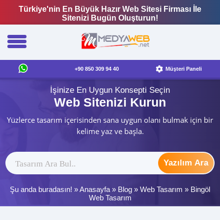
Türkiye'nin En Büyük Hazır Web Sitesi Firması İle
Sitenizi Bugün Oluşturun!
+90 850 309 94 40
Müşteri Paneli
İşinize En Uygun Konsepti Seçin
Web Sitenizi Kurun
Yüzlerce tasarım içerisinden sana uygun olanı bulmak için bir
kelime yaz ve başla.
Yazılım Ara
Şu anda buradasın! »
Anasayfa
»
Blog
»
Web Tasarım
»
Bingöl
Web Tasarım