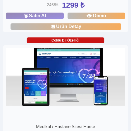
1299 ₺
2468₺
Satın Al
Demo
Ürün Detay
Çoklu Dil Özelliği
Medikal / Hastane Sitesi Hurse