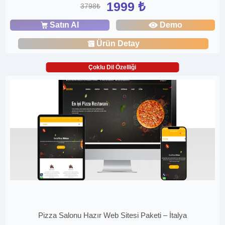
1999 ₺
3798₺
Satın Al
Demo
Ürün Detay
Çoklu Dil Özelliği
Pizza Salonu Hazır Web Sitesi Paketi – İtalya