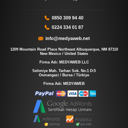
0850 309 94 40
0224 334 01 87
info@medyaweb.net
1209 Mountain Road Place Northeast Albuquerque, NM 87110
New Mexico / United States
Firma Adı: MEDYAWEB LLC
Selimiye Mah. Tarhan Sok. No:1 D:5
Osmangazi / Bursa / Türkiye
Firma Adı: MEDYAWEB