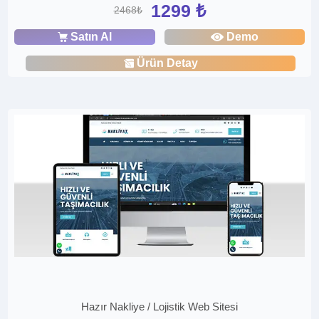
1299 ₺
2468₺
Satın Al
Demo
Ürün Detay
Hazır Nakliye / Lojistik Web Sitesi