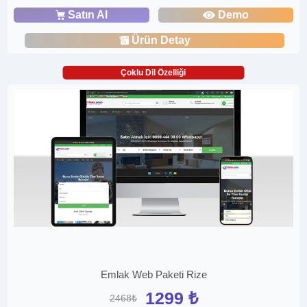
Satın Al
Demo
Ürün Detay
Çoklu Dil Özelliği
Emlak Web Paketi Rize
1299 ₺
2468₺