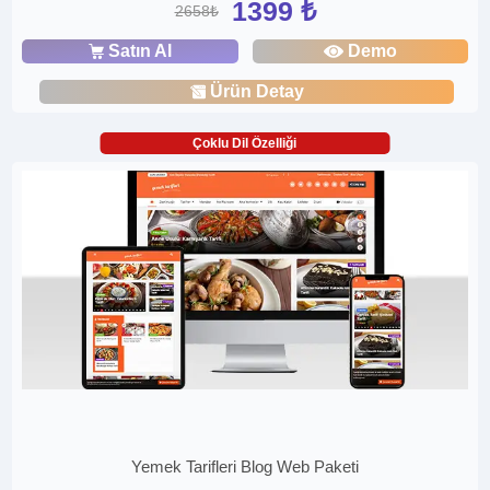
1399 ₺
2658₺
Satın Al
Demo
Ürün Detay
Çoklu Dil Özelliği
Yemek Tarifleri Blog Web Paketi