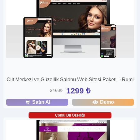
Cilt Merkezi ve Güzellik Salonu Web Sitesi Paketi – Rumi
1299 ₺
2468₺
Satın Al
Demo
Çoklu Dil Özelliği