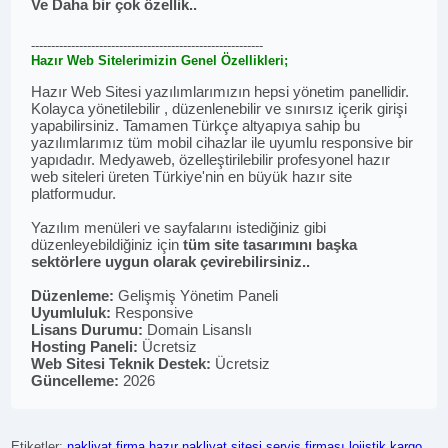
Ve Daha bir çok özellik..
----------------------------------------------------------
Hazır Web Sitelerimizin Genel Özellikleri;
Hazır Web Sitesi yazılımlarımızın hepsi yönetim panellidir.
Kolayca yönetilebilir , düzenlenebilir ve sınırsız içerik girişi
yapabilirsiniz. Tamamen Türkçe altyapıya sahip bu
yazılımlarımız tüm mobil cihazlar ile uyumlu responsive bir
yapıdadır. Medyaweb, özelleştirilebilir profesyonel hazır
web siteleri üreten Türkiye'nin en büyük hazır site
platformudur.
Yazılım menüleri ve sayfalarını istediğiniz gibi
düzenleyebildiğiniz için
tüm site tasarımını başka
sektörlere uygun olarak çevirebilirsiniz..
Düzenleme:
Gelişmiş Yönetim Paneli
Uyumluluk:
Responsive
Lisans Durumu:
Domain Lisanslı
Hosting Paneli:
Ücretsiz
Web Sitesi Teknik Destek:
Ücretsiz
Güncelleme:
2026
Etiketler:
nakliyat firma
hazır nakliyat sitesi
servis firması
lojistik
kargo