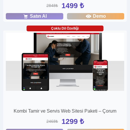
1499 ₺
2848₺
Satın Al
Demo
Çoklu Dil Özelliği
Kombi Tamir ve Servis Web Sitesi Paketi – Çorum
1299 ₺
2468₺