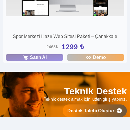
Spor Merkezi Hazır Web Sitesi Paketi – Çanakkale
1299 ₺
2468₺
Satın Al
Demo
Teknik Destek
Teknik destek almak için lütfen giriş yapınız.
Destek Talebi Oluştur