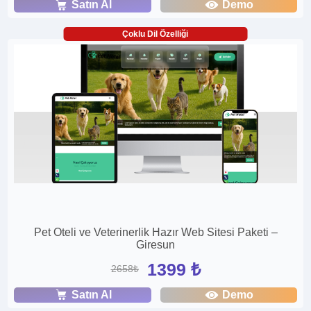
Satın Al
Demo
Çoklu Dil Özelliği
Pet Oteli ve Veterinerlik Hazır Web Sitesi Paketi –
Giresun
1399 ₺
2658₺
Satın Al
Demo