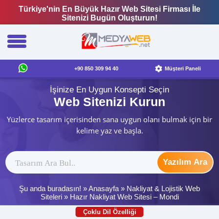
Türkiye'nin En Büyük Hazır Web Sitesi Firması İle
Sitenizi Bugün Oluşturun!
+90 850 309 94 40
Müşteri Paneli
İşinize En Uygun Konsepti Seçin
Web Sitenizi Kurun
Yüzlerce tasarım içerisinden sana uygun olanı bulmak için bir
kelime yaz ve başla.
Yazılım Ara
Şu anda buradasın! »
Anasayfa
»
Nakliyat & Lojistik Web
Siteleri
»
Hazır Nakliyat Web Sitesi – Mondi
Çoklu Dil Özelliği