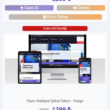
Satın Al
Demo
Ürün Detay
Çoklu Dil Özelliği
Hazır Nakliyat Şirket Sitesi – Kargo
1299 ₺
2468₺