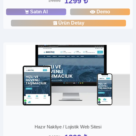
1299 ₺
2468₺
Satın Al
Demo
Ürün Detay
Hazır Nakliye / Lojistik Web Sitesi