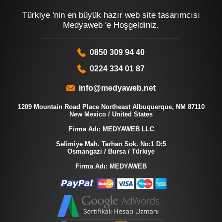
Türkiye 'nin en büyük hazır web site tasarımcısı
Medyaweb 'e Hoşgeldiniz.
0850 309 94 40
0224 334 01 87
info@medyaweb.net
1209 Mountain Road Place Northeast Albuquerque, NM 87110
New Mexico / United States
Firma Adı: MEDYAWEB LLC
Selimiye Mah. Tarhan Sok. No:1 D:5
Osmangazi / Bursa / Türkiye
Firma Adı: MEDYAWEB