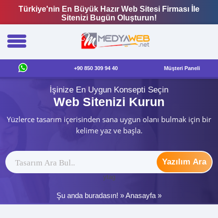
Türkiye'nin En Büyük Hazır Web Sitesi Firması İle
Sitenizi Bugün Oluşturun!
+90 850 309 94 40
Müşteri Paneli
İşinize En Uygun Konsepti Seçin
Web Sitenizi Kurun
Yüzlerce tasarım içerisinden sana uygun olanı bulmak için bir
kelime yaz ve başla.
Yazılım Ara
ytag
Şu anda buradasın! »
Anasayfa
»