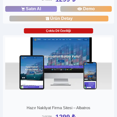
Satın Al
Demo
Ürün Detay
Çoklu Dil Özelliği
Hazır Nakliyat Firma Sitesi – Albatros
1299 ₺
2468₺