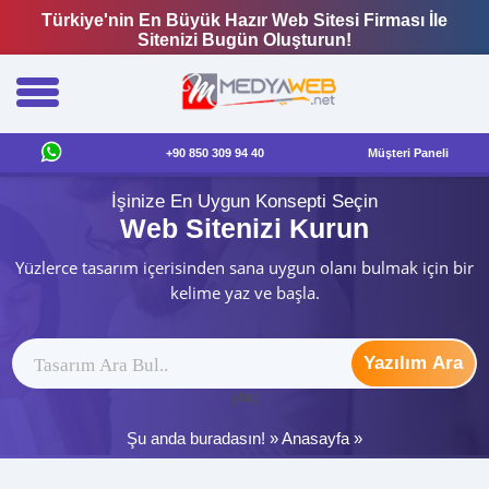
Türkiye'nin En Büyük Hazır Web Sitesi Firması İle
Sitenizi Bugün Oluşturun!
+90 850 309 94 40
Müşteri Paneli
İşinize En Uygun Konsepti Seçin
Web Sitenizi Kurun
Yüzlerce tasarım içerisinden sana uygun olanı bulmak için bir
kelime yaz ve başla.
Yazılım Ara
ytag
Şu anda buradasın! »
Anasayfa
»