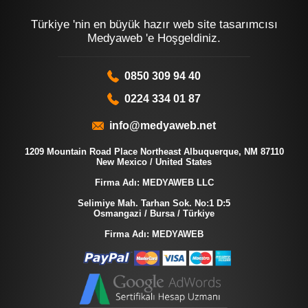
Türkiye 'nin en büyük hazır web site tasarımcısı
Medyaweb 'e Hoşgeldiniz.
0850 309 94 40
0224 334 01 87
info@medyaweb.net
1209 Mountain Road Place Northeast Albuquerque, NM 87110
New Mexico / United States
Firma Adı: MEDYAWEB LLC
Selimiye Mah. Tarhan Sok. No:1 D:5
Osmangazi / Bursa / Türkiye
Firma Adı: MEDYAWEB