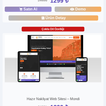
1299 ₺
2468₺
Satın Al
Demo
Ürün Detay
Çoklu Dil Özelliği
Hazır Nakliyat Web Sitesi – Mondi