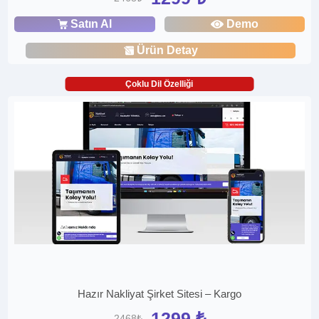
Satın Al
Demo
Ürün Detay
Çoklu Dil Özelliği
Hazır Nakliyat Şirket Sitesi – Kargo
1299 ₺
2468₺