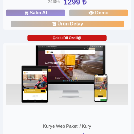
1299 ₺
2468₺
Satın Al
Demo
Ürün Detay
Çoklu Dil Özelliği
Kurye Web Paketi / Kury