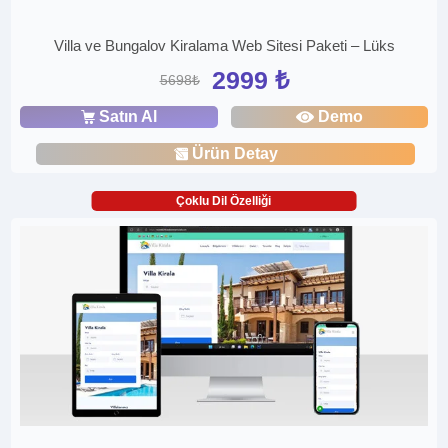
Villa ve Bungalov Kiralama Web Sitesi Paketi – Lüks
2999 ₺
5698₺
Satın Al
Demo
Ürün Detay
Çoklu Dil Özelliği