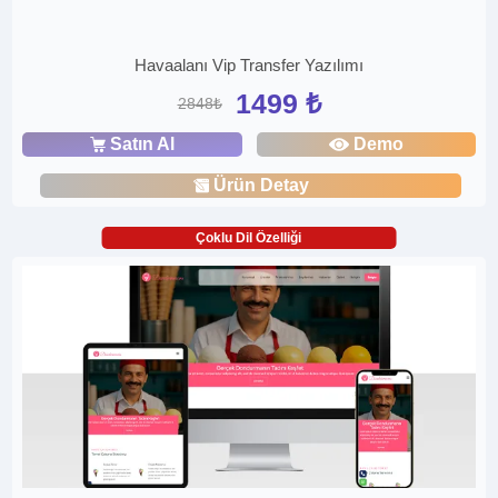
Havaalanı Vip Transfer Yazılımı
1499 ₺
2848₺
Satın Al
Demo
Ürün Detay
Çoklu Dil Özelliği