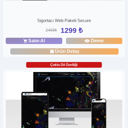
Sigortacı Web Paketi Secure
1299 ₺
2468₺
Satın Al
Demo
Ürün Detay
Çoklu Dil Özelliği