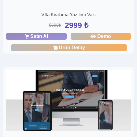
Villa Kiralama Yazılımı Vals
2999 ₺
5698₺
Satın Al
Demo
Ürün Detay