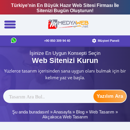
Türkiye'nin En Büyük Hazır Web Sitesi Firması İle
Sitenizi Bugün Oluşturun!
+90 850 309 94 40
Müşteri Paneli
İşinize En Uygun Konsepti Seçin
Web Sitenizi Kurun
Yüzlerce tasarım içerisinden sana uygun olanı bulmak için bir
kelime yaz ve başla.
Yazılım Ara
Şu anda buradasın! »
Anasayfa
»
Blog
»
Web Tasarım
»
Akçakoca Web Tasarım