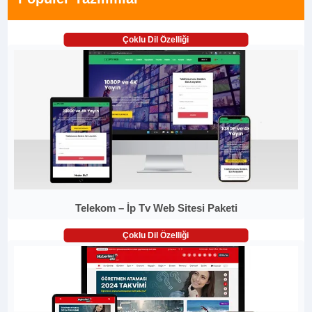
Çoklu Dil Özelliği
Telekom – İp Tv Web Sitesi Paketi
Çoklu Dil Özelliği