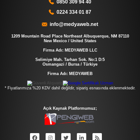
0850 309 94 40
0224 334 01 87
info@medyaweb.net
1209 Mountain Road Place Northeast Albuquerque, NM 87110
New Mexico / United States
Firma Adı: MEDYAWEB LLC
Selimiye Mah. Tarhan Sok. No:1 D:5
Osmangazi / Bursa / Türkiye
Firma Adı: MEDYAWEB
* Fiyatlarımıza %20 KDV dahil değildir, sipariş esnasında eklenmektedir.
Açık Kaynak Platformumuz;