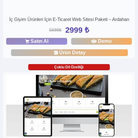
İç Giyim Ürünleri İçin E-Ticaret Web Sitesi Paketi – Ardahan
2999 ₺
5698₺
Satın Al
Demo
Ürün Detay
Çoklu Dil Özelliği