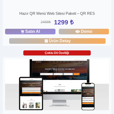
Hazır QR Menü Web Sitesi Paketi – QR RES
1299 ₺
2468₺
Satın Al
Demo
Ürün Detay
Çoklu Dil Özelliği