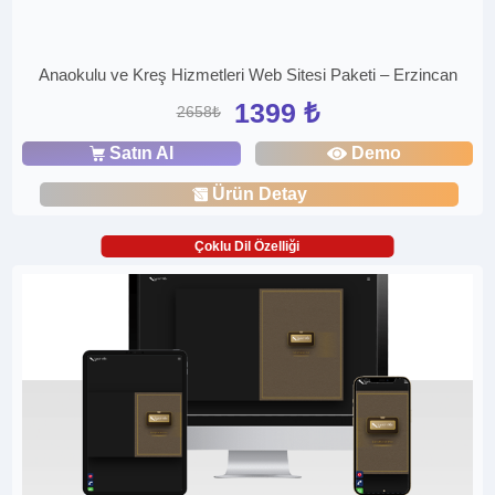
Anaokulu ve Kreş Hizmetleri Web Sitesi Paketi – Erzincan
1399 ₺
2658₺
Satın Al
Demo
Ürün Detay
Çoklu Dil Özelliği