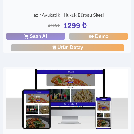
Hazır Avukatlık | Hukuk Bürosu Sitesi
1299 ₺
2468₺
Satın Al
Demo
Ürün Detay