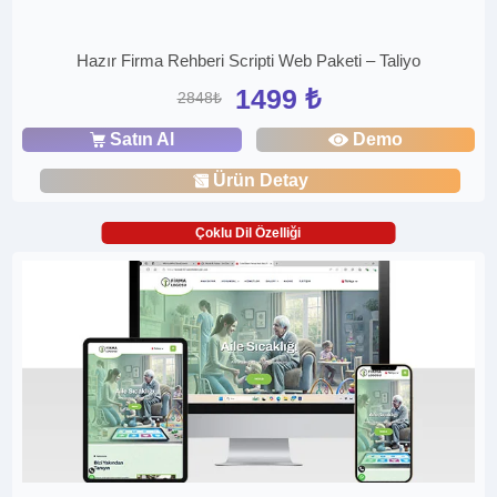
Hazır Firma Rehberi Scripti Web Paketi – Taliyo
1499 ₺
2848₺
Satın Al
Demo
Ürün Detay
Çoklu Dil Özelliği