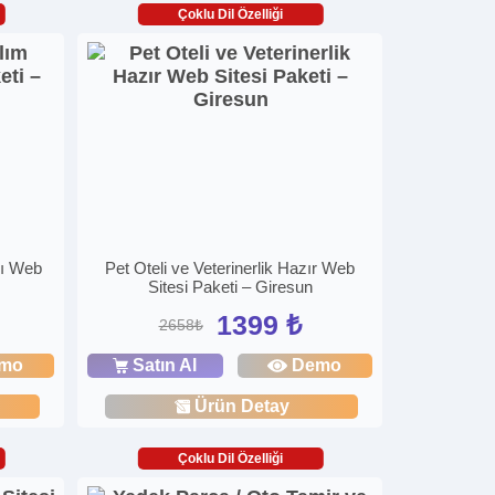
Çoklu Dil Özelliği
sı Web
Pet Oteli ve Veterinerlik Hazır Web
Sitesi Paketi – Giresun
1399 ₺
2658₺
mo
Satın Al
Demo
Ürün Detay
Çoklu Dil Özelliği