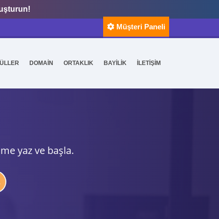
luşturun!
Müşteri Paneli
ÜLLER
DOMAİN
ORTAKLIK
BAYİLİK
İLETİŞİM
ime yaz ve başla.