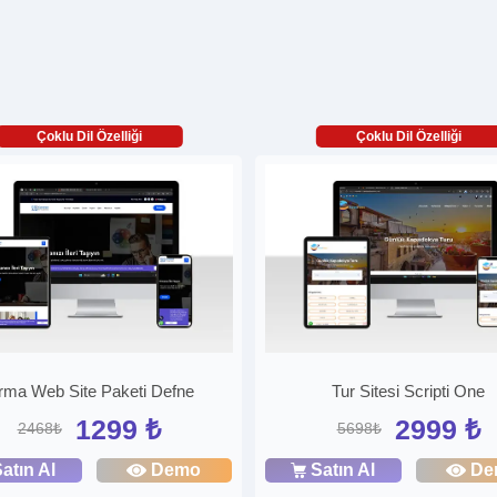
Çoklu Dil Özelliği
Çoklu Dil Özelliği
rma Web Site Paketi Defne
Tur Sitesi Scripti One
1299 ₺
2999 ₺
2468₺
5698₺
atın Al
Demo
Satın Al
De