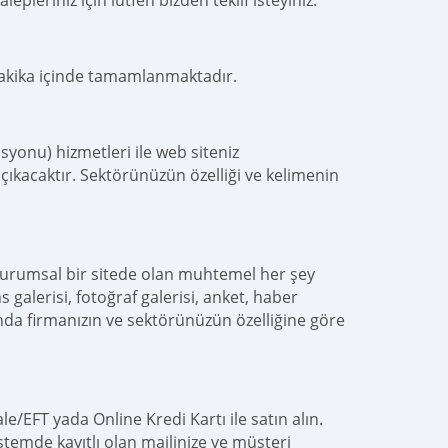
epleriniz için lütfen bizden teklif isteyiniz.
dakika içinde tamamlanmaktadır.
yonu) hizmetleri ile web siteniz
çıkacaktır. Sektörünüzün özelliği ve kelimenin
kurumsal bir sitede olan muhtemel her şey
s galerisi, fotoğraf galerisi, anket, haber
nda firmanızın ve sektörünüzün özelliğine göre
e/EFT yada Online Kredi Kartı ile satın alın.
istemde kayıtlı olan mailinize ve müşteri