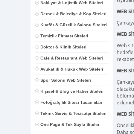
Fiyatlar
Nakliyat & Lojistik Web Siteleri
WEB Sİ
Dernek & Belediye & Köy Siteleri
Çankaya
Kuaför & Güzellik Salonu Siteleri
WEB S
Temizlik Firması Siteleri
Web sit
Doktor & Klinik Siteleri
hedefle
Cafe & Restaurant Web Siteleri
rekabet
Avukatlık & Hukuk Web Siteleri
WEB Sİ
Spor Salonu Web Siteleri
Çankaya
olacaktı
Kişisel & Blog ve Haber Siteleri
bölümü,
eklemel
Fotoğrafçılık Sitesi Tasarımları
WEB Sİ
Teknik Servis & Tesisatçı Siteleri
One Page & Tek Sayfa Siteler
Öncelik
Daha son