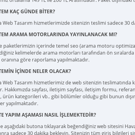
ımız ortalama 149 TL ile 200 TL Arasındadır. Paket dışındaki tal
TEM KAÇ GÜNDE BİTER?
 Web Tasarım hizmetlerimizde sitenizin teslimi sadece 30 
İTEM ARAMA MOTORLARINDA YAYINLANACAK MI?
e paketlerimizin içerinde temel seo (arama motoru optimizas
diğiniz kelimelerde arama motorları tarafından ön sıralarda 
 oranına göre raporlama yapılmaktadır.
TEMİN İÇİNDE NELER OLACAK?
 Web Tasarım hizmetlerimiz de web sitenizin teslimatında 
r. Hakkımızda sayfası, iletişim sayfası, iletişim formu, referan
 ürün kategorileri vb.. gibi bölümler olduğu gibi bunun dışı
er yapılmaktadır.
TE YAPIM AŞAMASI NASIL İŞLEMEKTEDİR?
le aşağıdaki butona tıklayarak beğendiğiniz web sitesini Haval
ra sadece 30 dakika bekleyin. Sitenizin tüm giriş bilgileri s