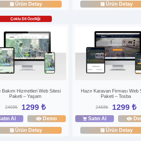
Ürün Detay
Ürün Detay
Çoklu Dil Özelliği
 Bakım Hizmetleri Web Sitesi
Hazır Karavan Firması Web S
Paketi – Yaşam
Paketi – Tosba
1299 ₺
1299 ₺
2468₺
2468₺
atın Al
Demo
Satın Al
De
Ürün Detay
Ürün Detay