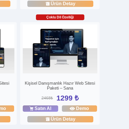
Ürün Detay
Çoklu Dil Özelliği
itesi
Kişisel Danışmanlık Hazır Web Sitesi
Paketi – Sana
1299 ₺
2468₺
mo
Satın Al
Demo
Ürün Detay