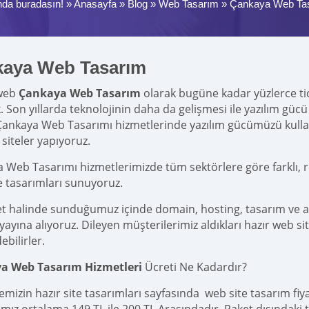
nda buradasın! »
Anasayfa
»
Blog
»
Web Tasarım
»
Çankaya Web Ta
aya Web Tasarım
web
Çankaya Web Tasarım
olarak bugüne kadar yüzlerce ticar
k. Son yıllarda teknolojinin daha da gelişmesi ile yazılım g
Çankaya Web Tasarımı hizmetlerinde yazılım gücümüzü kull
siteler yapıyoruz.
 Web Tasarımı hizmetlerimizde tüm sektörlere göre farklı, r
e tasarımları sunuyoruz.
et halinde sunduğumuz içinde domain, hosting, tasarım ve 
yına alıyoruz. Dileyen müşterilerimiz aldıkları hazır web site
ebilirler.
a Web Tasarım Hizmetleri
Ücreti Ne Kadardır?
emizin hazır site tasarımları sayfasında web site tasarım fi