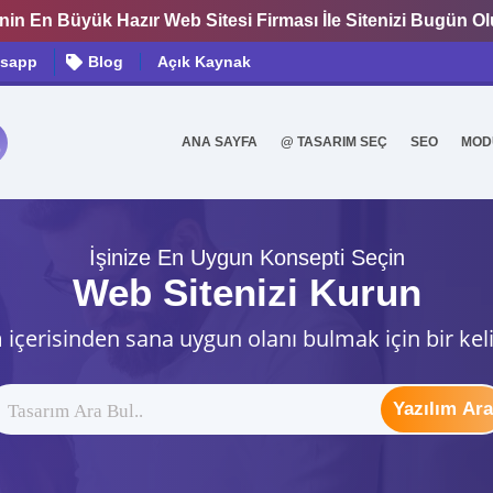
nin En Büyük Hazır Web Sitesi Firması İle Sitenizi Bugün O
sapp
Blog
Açık Kaynak
ANA SAYFA
@ TASARIM SEÇ
SEO
MOD
0
İşinize En Uygun Konsepti Seçin
Web Sitenizi Kurun
 içerisinden sana uygun olanı bulmak için bir kel
Yazılım Ara