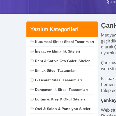
Şu a
Çank
Yazılım Kategorileri
Medya
geçirdi
Kurumsal Şirket Sitesi Tasarımları
olarak 
İnşaat ve Mimarlık Siteleri
uyumlu 
Rent A Car ve Oto Galeri Siteleri
Çankaya
web sit
Emlak Sitesi Tasarımları
Bir pak
E-Ticaret Sitesi Tasarımları
hemen ya
Danışmanlık Sitesi Tasarımları
talep ed
Eğitim & Kreş & Okul Siteleri
Çankay
Otel & Salon & Pansiyon Siteleri
Web sit