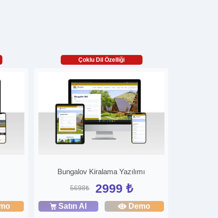
Çoklu Dil Özelliği
Bungalov Kiralama Yazılımı
2999 ₺
5698₺
mo
Satın Al
Demo