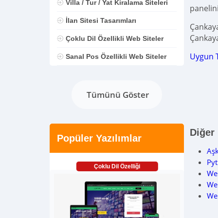
Villa / Tur / Yat Kiralama Siteleri
panelin
İlan Sitesi Tasarımları
Çankaya
Çankaya
Çoklu Dil Özellikli Web Siteler
Uygun 
Sanal Pos Özellikli Web Siteler
Tümünü Göster
Diğer
Popüler Yazılımlar
Aş
Pyt
Çoklu Dil Özelliği
Web
Web
We