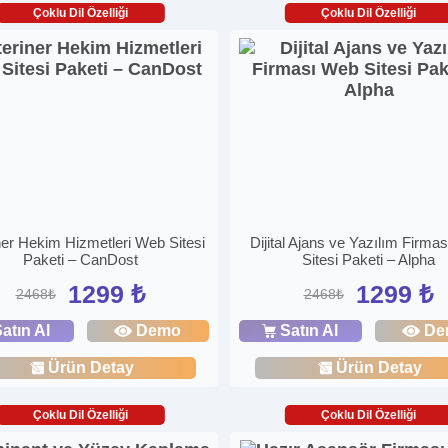
Çoklu Dil Özelliği
Çoklu Dil Özelliği
ner Hekim Hizmetleri Web Sitesi
Dijital Ajans ve Yazılım Firma
Paketi – CanDost
Sitesi Paketi – Alpha
1299 ₺
1299 ₺
2468₺
2468₺
atın Al
Demo
Satın Al
De
Ürün Detay
Ürün Detay
Çoklu Dil Özelliği
Çoklu Dil Özelliği