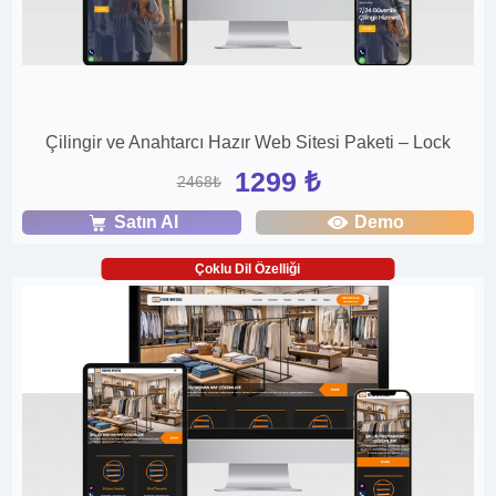
Çilingir ve Anahtarcı Hazır Web Sitesi Paketi – Lock
1299 ₺
2468₺
Satın Al
Demo
Çoklu Dil Özelliği