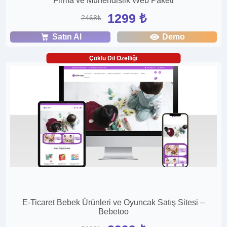
Firma ve Mühendislik Web Paketi
1299 ₺
2468₺
Satın Al
Demo
Çoklu Dil Özelliği
E-Ticaret Bebek Ürünleri ve Oyuncak Satış Sitesi –
Bebetoo