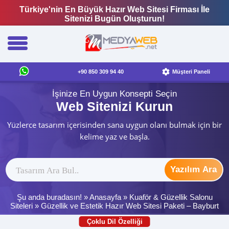
Türkiye'nin En Büyük Hazır Web Sitesi Firması İle
Sitenizi Bugün Oluşturun!
+90 850 309 94 40
Müşteri Paneli
İşinize En Uygun Konsepti Seçin
Web Sitenizi Kurun
Yüzlerce tasarım içerisinden sana uygun olanı bulmak için bir
kelime yaz ve başla.
Yazılım Ara
Şu anda buradasın! »
Anasayfa
»
Kuaför & Güzellik Salonu
Siteleri
»
Güzellik ve Estetik Hazır Web Sitesi Paketi – Bayburt
Çoklu Dil Özelliği