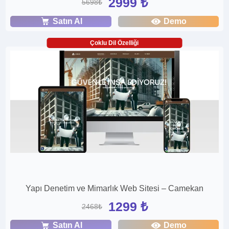
2999 ₺
5698₺
Satın Al
Demo
Çoklu Dil Özelliği
Yapı Denetim ve Mimarlık Web Sitesi – Camekan
1299 ₺
2468₺
Satın Al
Demo