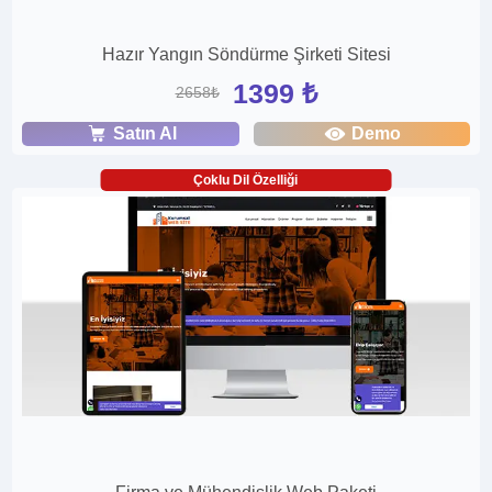
Hazır Yangın Söndürme Şirketi Sitesi
1399 ₺
2658₺
Satın Al
Demo
Çoklu Dil Özelliği