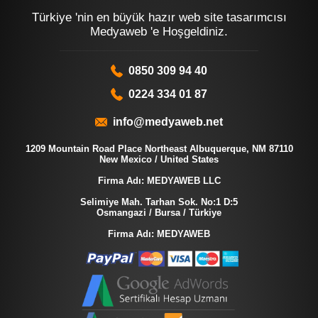
Türkiye 'nin en büyük hazır web site tasarımcısı
Medyaweb 'e Hoşgeldiniz.
0850 309 94 40
0224 334 01 87
info@medyaweb.net
1209 Mountain Road Place Northeast Albuquerque, NM 87110
New Mexico / United States
Firma Adı: MEDYAWEB LLC
Selimiye Mah. Tarhan Sok. No:1 D:5
Osmangazi / Bursa / Türkiye
Firma Adı: MEDYAWEB