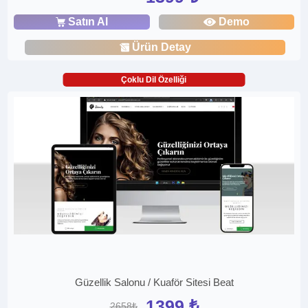
Satın Al
Demo
Ürün Detay
Çoklu Dil Özelliği
Güzellik Salonu / Kuaför Sitesi Beat
1399 ₺
2658₺