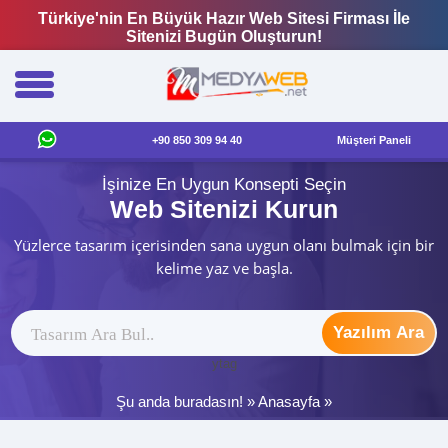
Türkiye'nin En Büyük Hazır Web Sitesi Firması İle
Sitenizi Bugün Oluşturun!
+90 850 309 94 40
Müşteri Paneli
İşinize En Uygun Konsepti Seçin
Web Sitenizi Kurun
Yüzlerce tasarım içerisinden sana uygun olanı bulmak için bir
kelime yaz ve başla.
Yazılım Ara
ytag
Şu anda buradasın! »
Anasayfa
»