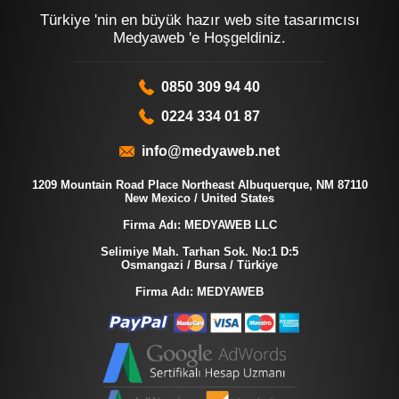
Türkiye 'nin en büyük hazır web site tasarımcısı
Medyaweb 'e Hoşgeldiniz.
0850 309 94 40
0224 334 01 87
info@medyaweb.net
1209 Mountain Road Place Northeast Albuquerque, NM 87110
New Mexico / United States
Firma Adı: MEDYAWEB LLC
Selimiye Mah. Tarhan Sok. No:1 D:5
Osmangazi / Bursa / Türkiye
Firma Adı: MEDYAWEB