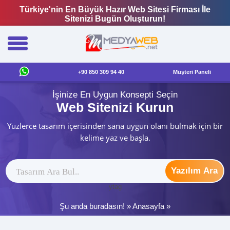
Türkiye'nin En Büyük Hazır Web Sitesi Firması İle
Sitenizi Bugün Oluşturun!
+90 850 309 94 40
Müşteri Paneli
İşinize En Uygun Konsepti Seçin
Web Sitenizi Kurun
Yüzlerce tasarım içerisinden sana uygun olanı bulmak için bir
kelime yaz ve başla.
Yazılım Ara
ytag
Şu anda buradasın! »
Anasayfa
»