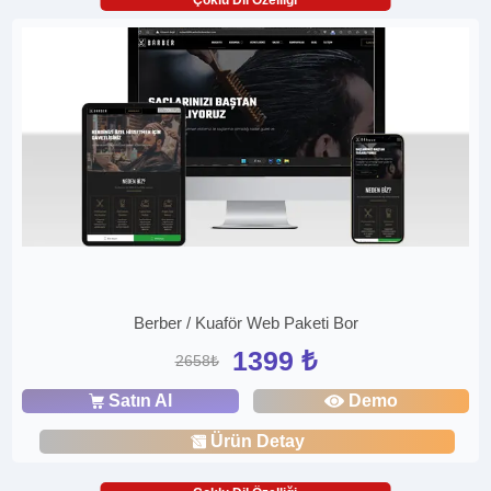
Çoklu Dil Özelliği
Berber / Kuaför Web Paketi Bor
1399 ₺
2658₺
Satın Al
Demo
Ürün Detay