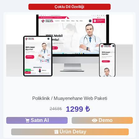
Çoklu Dil Özelliği
Poliklinik / Muayenehane Web Paketi
1299 ₺
2468₺
Satın Al
Demo
Ürün Detay