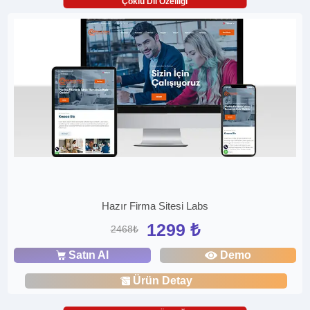
Çoklu Dil Özelliği
Hazır Firma Sitesi Labs
1299 ₺
2468₺
Satın Al
Demo
Ürün Detay