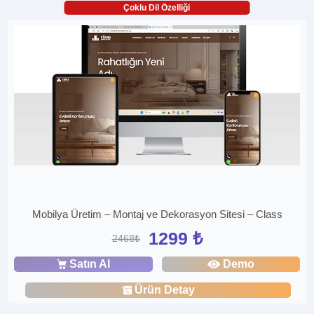
Çoklu Dil Özelliği
Mobilya Üretim – Montaj ve Dekorasyon Sitesi – Class
1299 ₺
2468₺
Satın Al
Demo
Ürün Detay