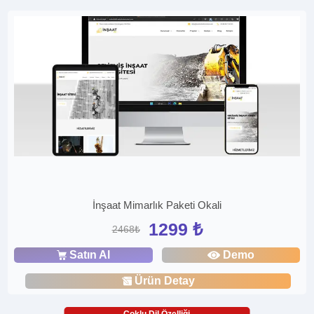
İnşaat Mimarlık Paketi Okali
1299 ₺
2468₺
Satın Al
Demo
Ürün Detay