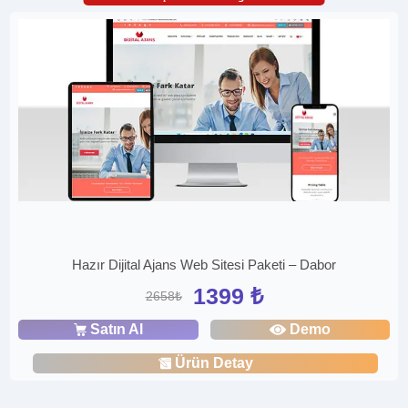
Hazır Dijital Ajans Web Sitesi Paketi – Dabor
1399 ₺
2658₺
Satın Al
Demo
Ürün Detay