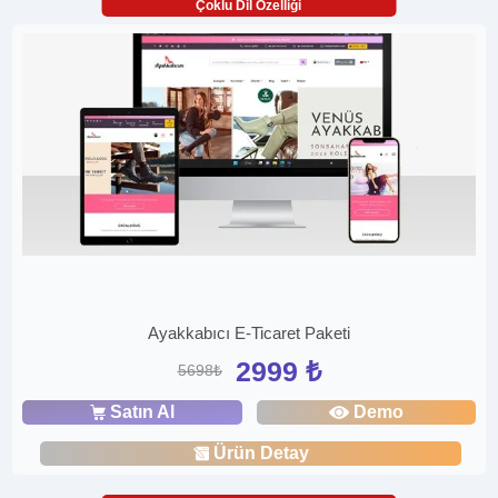
Çoklu Dil Özelliği
Ayakkabıcı E-Ticaret Paketi
2999 ₺
5698₺
Satın Al
Demo
Ürün Detay