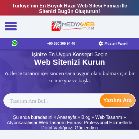
Türkiye'nin En Büyük Hazır Web Sitesi Firması İle
Sitenizi Bugün Oluşturun!
+90 850 309 94 40
Müşteri Paneli
İşinize En Uygun Konsepti Seçin
Web Sitenizi Kurun
Yüzlerce tasarım içerisinden sana uygun olanı bulmak için bir
kelime yaz ve başla.
Yazılım Ara
Şu anda buradasın! »
Anasayfa
»
Blog
»
Web Tasarım
»
Afyonkarahisar Web Tasarım Firması Profesyonel Hizmetlerle
Dijital Varlığınızı Güçlendirin