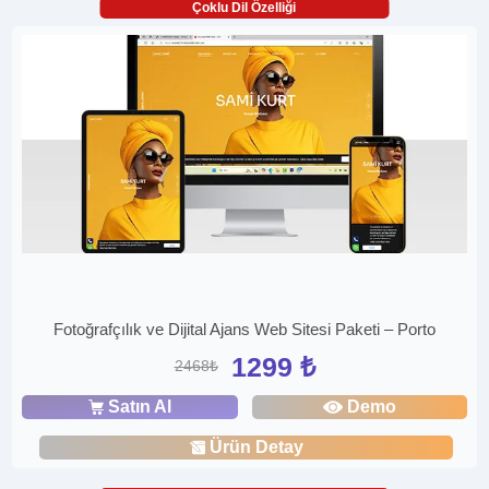
Çoklu Dil Özelliği
Fotoğrafçılık ve Dijital Ajans Web Sitesi Paketi – Porto
1299 ₺
2468₺
Satın Al
Demo
Ürün Detay