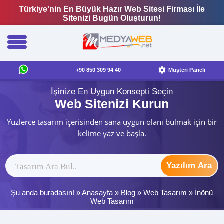
Türkiye'nin En Büyük Hazır Web Sitesi Firması İle
Sitenizi Bugün Oluşturun!
+90 850 309 94 40
Müşteri Paneli
İşinize En Uygun Konsepti Seçin
Web Sitenizi Kurun
Yüzlerce tasarım içerisinden sana uygun olanı bulmak için bir
kelime yaz ve başla.
Yazılım Ara
Şu anda buradasın! »
Anasayfa
»
Blog
»
Web Tasarım
»
İnönü
Web Tasarım