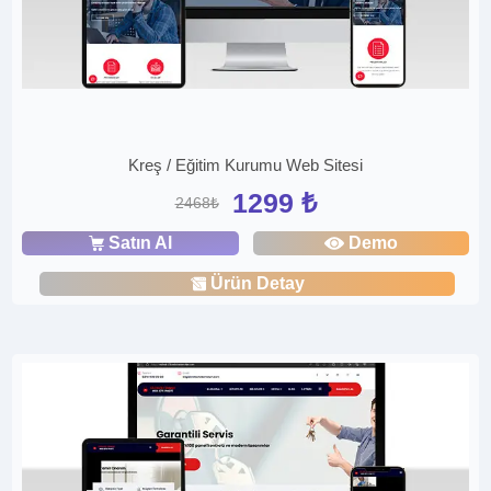
Kreş / Eğitim Kurumu Web Sitesi
1299 ₺
2468₺
Satın Al
Demo
Ürün Detay