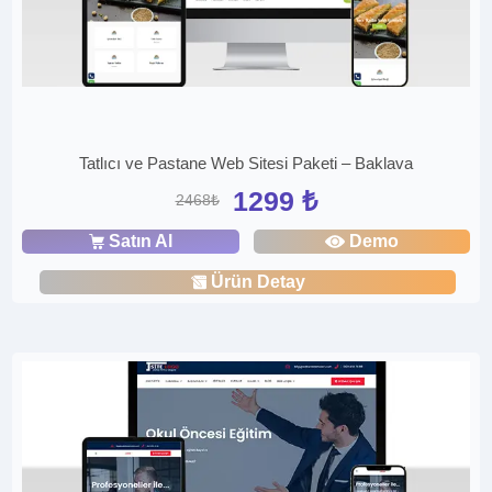
Tatlıcı ve Pastane Web Sitesi Paketi – Baklava
1299 ₺
2468₺
Satın Al
Demo
Ürün Detay