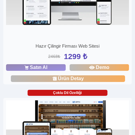
Hazır Çilingir Firması Web Sitesi
1299 ₺
2468₺
Satın Al
Demo
Ürün Detay
Çoklu Dil Özelliği