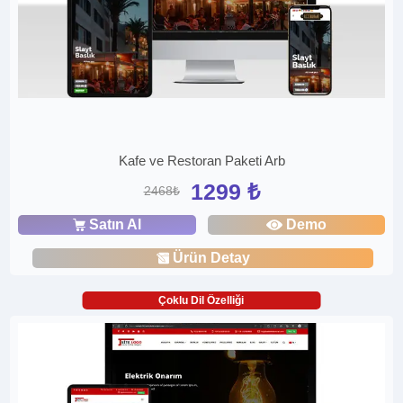
Kafe ve Restoran Paketi Arb
1299 ₺
2468₺
Satın Al
Demo
Ürün Detay
Çoklu Dil Özelliği