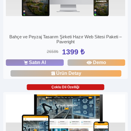
Bahçe ve Peyzaj Tasarım Şirketi Hazır Web Sitesi Paketi –
Paveright
1399 ₺
2658₺
Satın Al
Demo
Ürün Detay
Çoklu Dil Özelliği