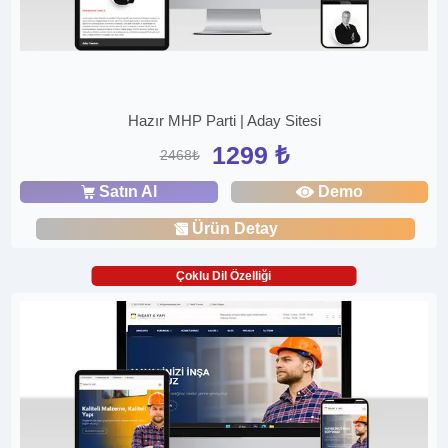
Hazır MHP Parti | Aday Sitesi
1299 ₺
2468₺
Satın Al
Demo
Ürün Detay
Çoklu Dil Özelliği