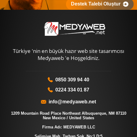
Destek Talebi Oluştur
Türkiye 'nin en büyük hazır web site tasarımcısı
Medyaweb 'e Hoşgeldiniz.
0850 309 94 40
0224 334 01 87
info@medyaweb.net
1209 Mountain Road Place Northeast Albuquerque, NM 87110
New Mexico / United States
Firma Adı: MEDYAWEB LLC
Selimiye Mah. Tarhan Sok. No:1 D:5