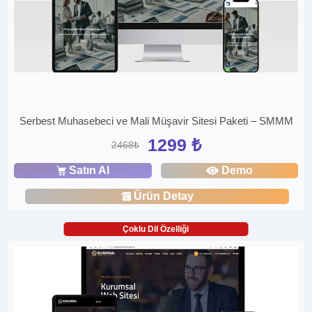
Serbest Muhasebeci ve Mali Müşavir Sitesi Paketi – SMMM
1299 ₺
2468₺
Satın Al
Demo
Ürün Detay
Çoklu Dil Özelliği