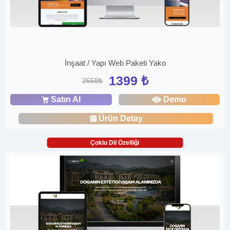
İnşaat / Yapı Web Paketi Yako
1399 ₺
2658₺
Satın Al
Demo
Ürün Detay
Çoklu Dil Özelliği