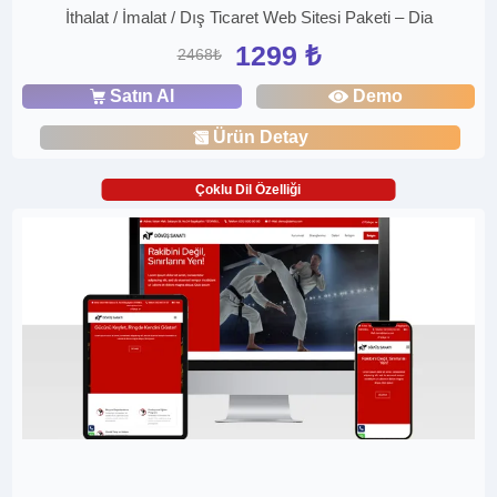
İthalat / İmalat / Dış Ticaret Web Sitesi Paketi – Dia
1299 ₺
2468₺
Satın Al
Demo
Ürün Detay
Çoklu Dil Özelliği