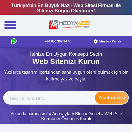
Türkiye'nin En Büyük Hazır Web Sitesi Firması İle
Sitenizi Bugün Oluşturun!
+90 850 309 94 40
Müşteri Paneli
İşinize En Uygun Konsepti Seçin
Web Sitenizi Kurun
Yüzlerce tasarım içerisinden sana uygun olanı bulmak için bir
kelime yaz ve başla.
Yazılım Ara
Şu anda buradasın! »
Anasayfa
»
Blog
»
Genel
»
Web Site
Kurmanın Önemli 5 Kuralı