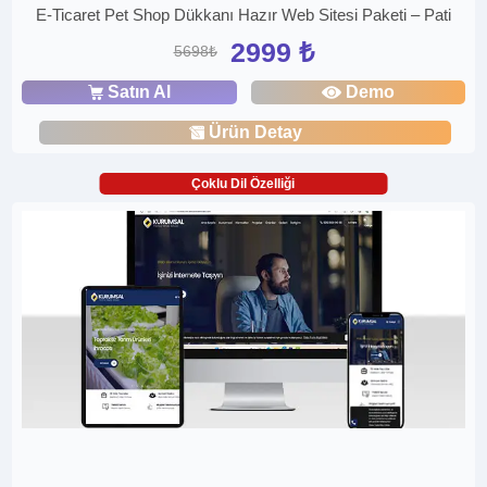
E-Ticaret Pet Shop Dükkanı Hazır Web Sitesi Paketi – Pati
2999 ₺
5698₺
Satın Al
Demo
Ürün Detay
Çoklu Dil Özelliği