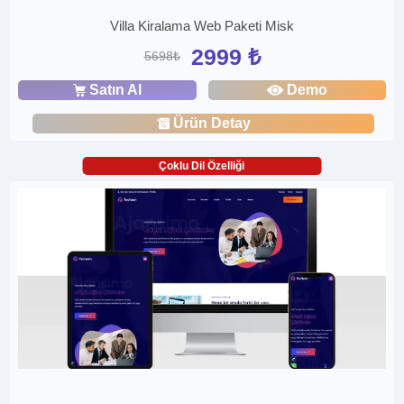
Villa Kiralama Web Paketi Misk
2999 ₺
5698₺
Satın Al
Demo
Ürün Detay
Çoklu Dil Özelliği