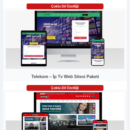
Çoklu Dil Özelliği
Telekom – İp Tv Web Sitesi Paketi
Çoklu Dil Özelliği