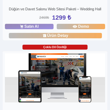
Düğün ve Davet Salonu Web Sitesi Paketi – Wedding Hall
1299 ₺
2468₺
Satın Al
Demo
Ürün Detay
Çoklu Dil Özelliği