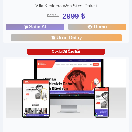
Villa Kiralama Web Sitesi Paketi
2999 ₺
5698₺
Satın Al
Demo
Ürün Detay
Çoklu Dil Özelliği