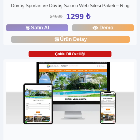
Dövüş Sporları ve Dövüş Salonu Web Sitesi Paketi – Ring
1299 ₺
2468₺
Satın Al
Demo
Ürün Detay
Çoklu Dil Özelliği