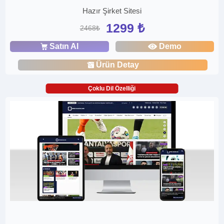
Hazır Şirket Sitesi
1299 ₺
2468₺
Satın Al
Demo
Ürün Detay
Çoklu Dil Özelliği