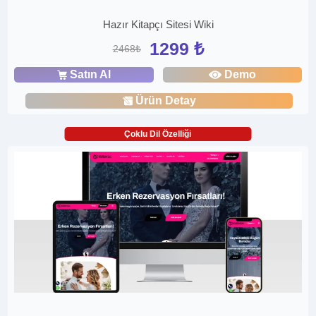
Hazır Kitapçı Sitesi Wiki
1299 ₺
2468₺
Satın Al
Demo
Ürün Detay
Çoklu Dil Özelliği