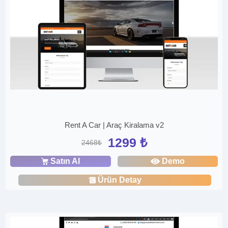
Rent A Car | Araç Kiralama v2
1299 ₺
2468₺
Satın Al
Demo
Ürün Detay