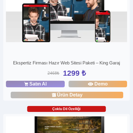
Ekspertiz Firması Hazır Web Sitesi Paketi – King Garaj
1299 ₺
2468₺
Satın Al
Demo
Ürün Detay
Çoklu Dil Özelliği