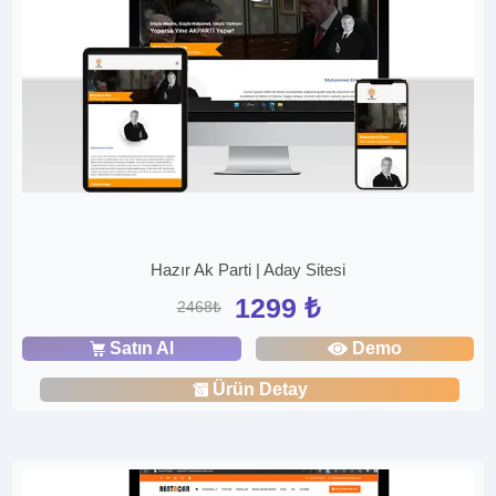
Hazır Ak Parti | Aday Sitesi
1299 ₺
2468₺
Satın Al
Demo
Ürün Detay