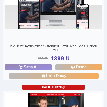
Elektrik ve Aydınlatma Sistemleri Hazır Web Sitesi Paketi –
Ordu
1399 ₺
2658₺
Satın Al
Demo
Ürün Detay
Çoklu Dil Özelliği