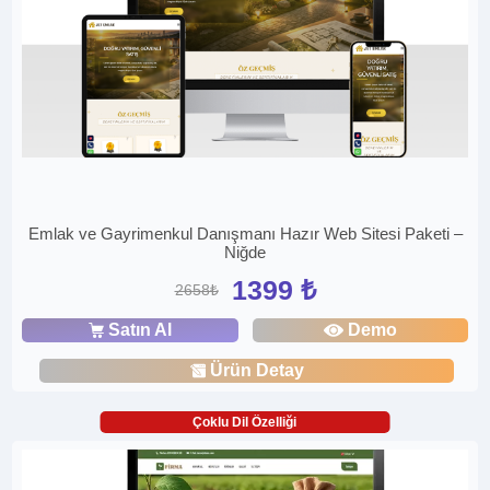
Emlak ve Gayrimenkul Danışmanı Hazır Web Sitesi Paketi –
Niğde
1399 ₺
2658₺
Satın Al
Demo
Ürün Detay
Çoklu Dil Özelliği