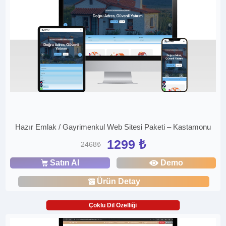
Hazır Emlak / Gayrimenkul Web Sitesi Paketi – Kastamonu
1299 ₺
2468₺
Satın Al
Demo
Ürün Detay
Çoklu Dil Özelliği