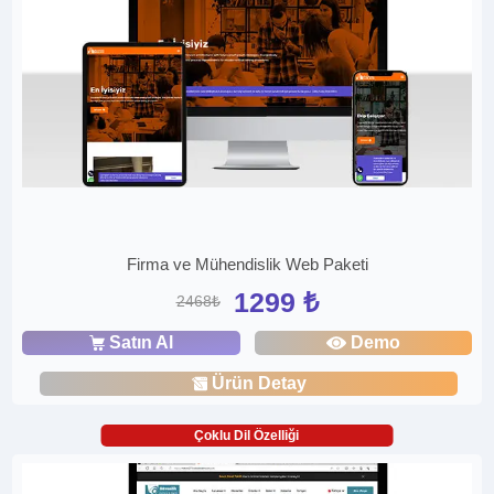
Firma ve Mühendislik Web Paketi
1299 ₺
2468₺
Satın Al
Demo
Ürün Detay
Çoklu Dil Özelliği