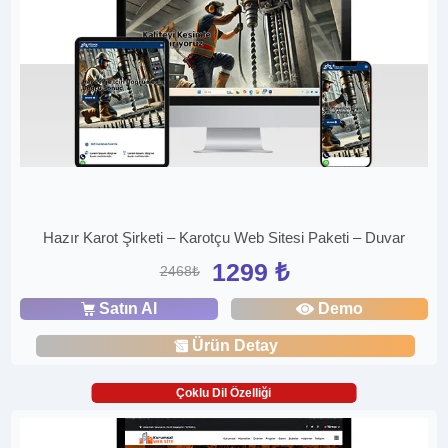
Hazır Karot Şirketi – Karotçu Web Sitesi Paketi – Duvar
1299 ₺
2468₺
Satın Al
Demo
Ürün Detay
Çoklu Dil Özelliği