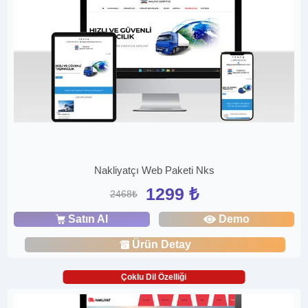
Nakliyatçı Web Paketi Nks
1299 ₺
2468₺
Satın Al
Demo
Ürün Detay
Çoklu Dil Özelliği