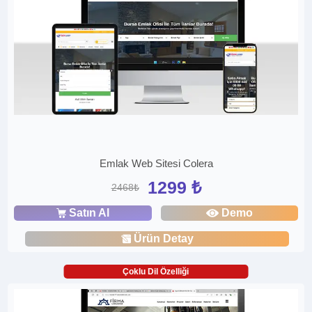
Emlak Web Sitesi Colera
1299 ₺
2468₺
Satın Al
Demo
Ürün Detay
Çoklu Dil Özelliği