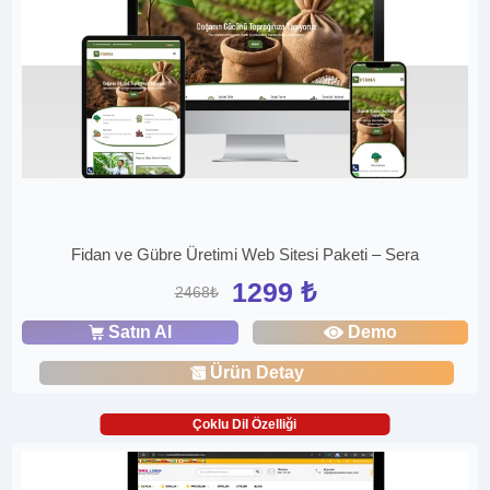
Fidan ve Gübre Üretimi Web Sitesi Paketi – Sera
1299 ₺
2468₺
Satın Al
Demo
Ürün Detay
Çoklu Dil Özelliği