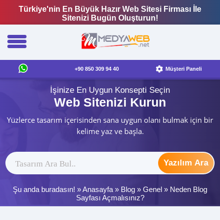
Türkiye'nin En Büyük Hazır Web Sitesi Firması İle
Sitenizi Bugün Oluşturun!
+90 850 309 94 40
Müşteri Paneli
İşinize En Uygun Konsepti Seçin
Web Sitenizi Kurun
Yüzlerce tasarım içerisinden sana uygun olanı bulmak için bir
kelime yaz ve başla.
Yazılım Ara
Şu anda buradasın! »
Anasayfa
»
Blog
»
Genel
»
Neden Blog
Sayfası Açmalısınız?