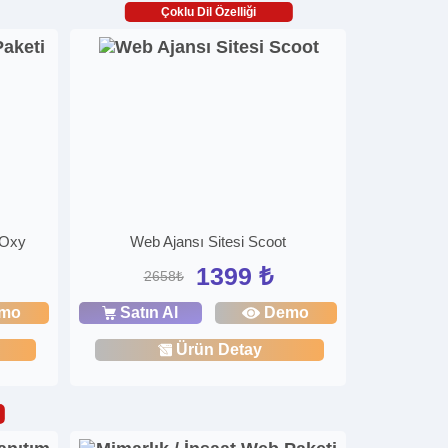
Çoklu Dil Özelliği
 Oxy
Web Ajansı Sitesi Scoot
1399 ₺
2658₺
mo
Satın Al
Demo
Ürün Detay