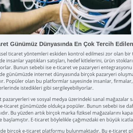
aret Günümüz Dünyasında En Çok Tercih Edilen 
sel ticaret yöntemleri eskiden kontrol edilmesi zor olan bir
e insanlar yaptıkları satışları, hedef kitlelerini, ürün stokları
yorlar. Bunun sebebi ise e-ticaret ve pazaryeri entegrasyonu
de günümüzde internet dünyasında birçok pazaryeri oluşmay
ktır. Popüler olan bu platformlar sayesinde insanlar, firmalar
rlerinde istedikleri gibi sergileyebiliyorlar.
et pazaryerleri ve sosyal medya üzerindeki sanal mağazalar 
e-ticaret günümüzde oldukça popüler. Bunun sebebi ise daha
dır. Bu yüzden artık birçok marka fiziksel mağazalarını kapa
 başlamıştır. E-ticaret böylelikle çağımızdaki en büyük icatl
de birçok e-ticaret platformu bulunmaktadır. Bu e-ticaret p