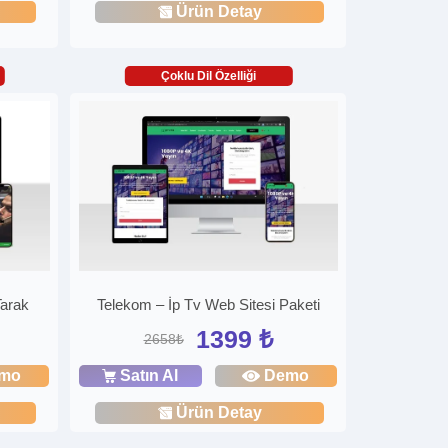
Ürün Detay
Çoklu Dil Özelliği
Tarak
Telekom – İp Tv Web Sitesi Paketi
1399 ₺
2658₺
mo
Satın Al
Demo
Ürün Detay