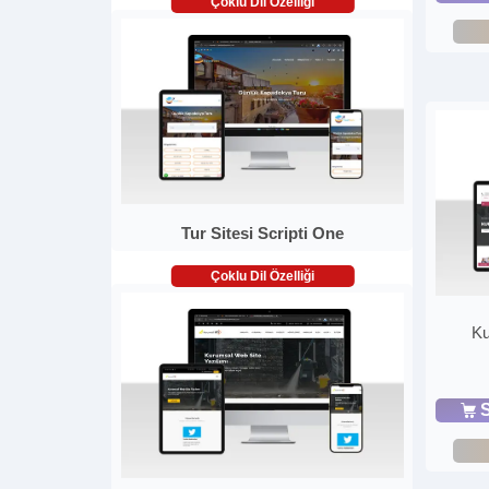
Çoklu Dil Özelliği
Tur Sitesi Scripti One
Çoklu Dil Özelliği
Ku
S