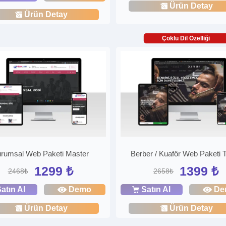
Ürün Detay
Ürün Detay
Çoklu Dil Özelliği
rumsal Web Paketi Master
Berber / Kuaför Web Paketi 
1299 ₺
1399 ₺
2468₺
2658₺
atın Al
Demo
Satın Al
De
Ürün Detay
Ürün Detay