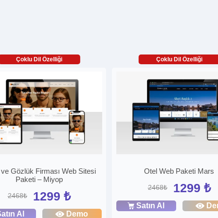
Çoklu Dil Özelliği
Çoklu Dil Özelliği
 ve Gözlük Firması Web Sitesi
Otel Web Paketi Mars
Paketi – Miyop
1299 ₺
2468₺
1299 ₺
2468₺
Satın Al
De
atın Al
Demo