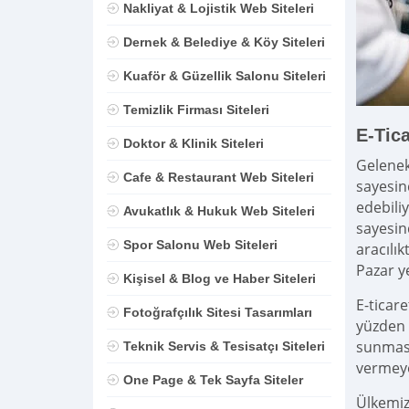
Nakliyat & Lojistik Web Siteleri
Dernek & Belediye & Köy Siteleri
Kuaför & Güzellik Salonu Siteleri
Temizlik Firması Siteleri
E-Tic
Doktor & Klinik Siteleri
Gelenek
Cafe & Restaurant Web Siteleri
sayesind
edebili
Avukatlık & Hukuk Web Siteleri
sayesin
Spor Salonu Web Siteleri
aracılı
Pazar ye
Kişisel & Blog ve Haber Siteleri
E-ticar
Fotoğrafçılık Sitesi Tasarımları
yüzden 
sunması
Teknik Servis & Tesisatçı Siteleri
vermeye
One Page & Tek Sayfa Siteler
Ülkemiz