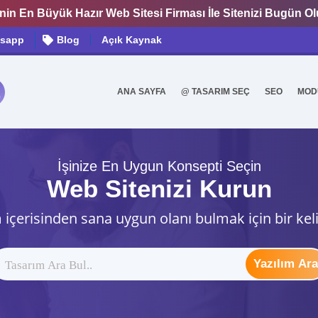
nin En Büyük Hazır Web Sitesi Firması İle Sitenizi Bugün O
sapp
Blog
Açık Kaynak
ANA SAYFA
@ TASARIM SEÇ
SEO
MOD
0
İşinize En Uygun Konsepti Seçin
Web Sitenizi Kurun
 içerisinden sana uygun olanı bulmak için bir kel
Yazılım Ara