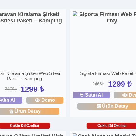
an Kiralama Şirketi Web Sitesi
Sigorta Firması Web Paketi
Paketi – Kamping
1299 ₺
2468₺
1299 ₺
2468₺
Satın Al
De
atın Al
Demo
Ürün Detay
Ürün Detay
Çoklu Dil Özelliği
Çoklu Dil Özelliği