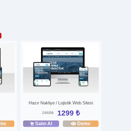
Hazır Nakliye / Lojistik Web Sitesi
1299 ₺
2468₺
mo
Satın Al
Demo