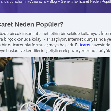
 anda buradasın! »
Anasayfa
»
Blog
»
Genel
»
E-Ticaret Neden Popül
caret Neden Popüler?
de birçok insan interneti etkin bir şekilde kullanıyor. İn
ra birçok konuda kolaylıklar sağlıyor. İnternet dünyasında y
 bir e-ticaret platformu açmaya başladı.
E-ticaret
sayesinde 
e başladı ve kendilerini geliştirerek pazaryerlerinde büyük 