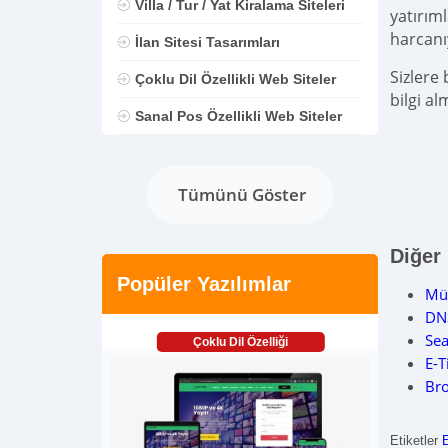
Villa / Tur / Yat Kiralama Siteleri
yatırım
harcanı
İlan Sitesi Tasarımları
Sizlere
Çoklu Dil Özellikli Web Siteler
bilgi al
Sanal Pos Özellikli Web Siteler
Tümünü Göster
Diğer
Popüler Yazılımlar
Müh
DN
Sea
Çoklu Dil Özelliği
E-T
Bro
Etiketler
E