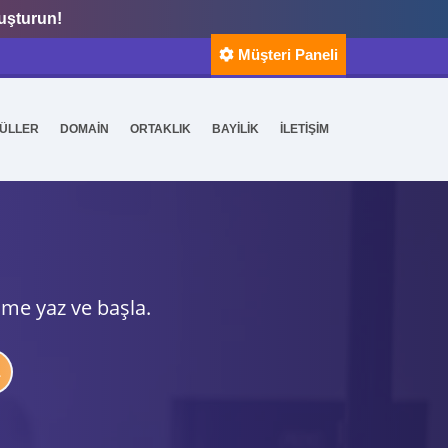
luşturun!
Müşteri Paneli
ÜLLER
DOMAİN
ORTAKLIK
BAYİLİK
İLETİŞİM
ime yaz ve başla.