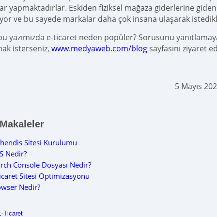
lar yapmaktadırlar. Eskiden fiziksel mağaza giderlerine gide
yor ve bu sayede markalar daha çok insana ulaşarak istedikleri
 bu yazımızda e-ticaret neden popüler? Sorusunu yanıtlamaya 
mak isterseniz,
www.medyaweb.com/blog
sayfasını ziyaret ed
5 Mayıs 20
 Makaleler
endis Sitesi Kurulumu
S Nedir?
rch Console Dosyası Nedir?
icaret Sitesi Optimizasyonu
wser Nedir?
-Ticaret