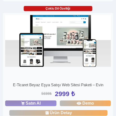
Çoklu Dil Özelliği
E-Ticaret Beyaz Eşya Satışı Web Sitesi Paketi – Evin
2999 ₺
5698₺
Satın Al
Demo
Ürün Detay