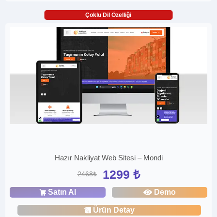
Çoklu Dil Özelliği
Hazır Nakliyat Web Sitesi – Mondi
1299 ₺
2468₺
Satın Al
Demo
Ürün Detay