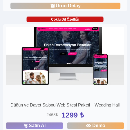
Ürün Detay
Çoklu Dil Özelliği
Düğün ve Davet Salonu Web Sitesi Paketi – Wedding Hall
1299 ₺
2468₺
Satın Al
Demo