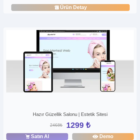
Ürün Detay
Hazır Güzellik Salonu | Estetik Sitesi
1299 ₺
2468₺
Satın Al
Demo