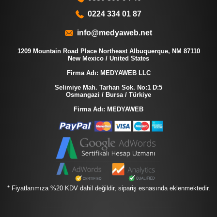
0224 334 01 87
info@medyaweb.net
1209 Mountain Road Place Northeast Albuquerque, NM 87110
New Mexico / United States
Firma Adı: MEDYAWEB LLC
Selimiye Mah. Tarhan Sok. No:1 D:5
Osmangazi / Bursa / Türkiye
Firma Adı: MEDYAWEB
* Fiyatlarımıza %20 KDV dahil değildir, sipariş esnasında eklenmektedir.