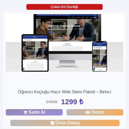
Çoklu Dil Özelliği
Öğrenci Koçluğu Hazır Web Sitesi Paketi – Birinci
1299 ₺
2468₺
Satın Al
Demo
Ürün Detay