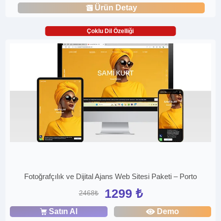
Ürün Detay
Çoklu Dil Özelliği
Fotoğrafçılık ve Dijital Ajans Web Sitesi Paketi – Porto
1299 ₺
2468₺
Satın Al
Demo