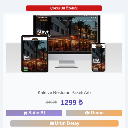
Çoklu Dil Özelliği
Kafe ve Restoran Paketi Arb
1299 ₺
2468₺
Satın Al
Demo
Ürün Detay