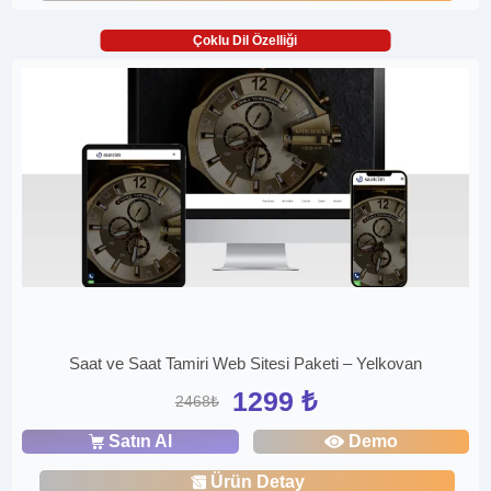
Çoklu Dil Özelliği
Saat ve Saat Tamiri Web Sitesi Paketi – Yelkovan
1299 ₺
2468₺
Satın Al
Demo
Ürün Detay