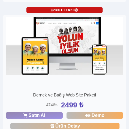
Çoklu Dil Özelliği
Dernek ve Bağış Web Site Paketi
2499 ₺
4748₺
Satın Al
Demo
Ürün Detay