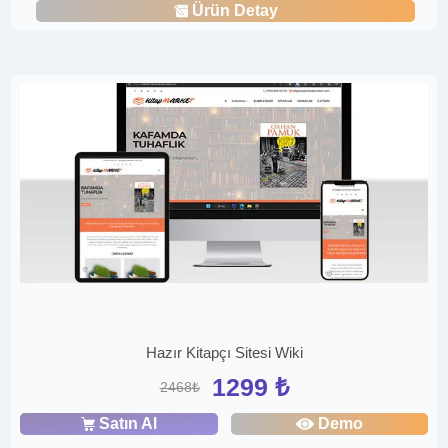
Ürün Detay
Hazır Kitapçı Sitesi Wiki
1299 ₺
2468₺
Satın Al
Demo