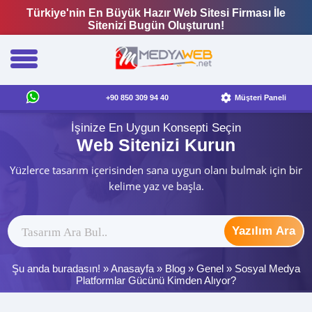
Türkiye'nin En Büyük Hazır Web Sitesi Firması İle
Sitenizi Bugün Oluşturun!
+90 850 309 94 40
Müşteri Paneli
İşinize En Uygun Konsepti Seçin
Web Sitenizi Kurun
Yüzlerce tasarım içerisinden sana uygun olanı bulmak için bir
kelime yaz ve başla.
Yazılım Ara
Şu anda buradasın! »
Anasayfa
»
Blog
»
Genel
»
Sosyal Medya
Platformlar Gücünü Kimden Alıyor?