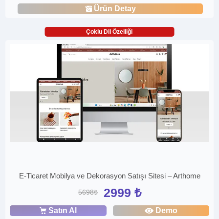
Ürün Detay
Çoklu Dil Özelliği
E-Ticaret Mobilya ve Dekorasyon Satışı Sitesi – Arthome
2999 ₺
5698₺
Satın Al
Demo