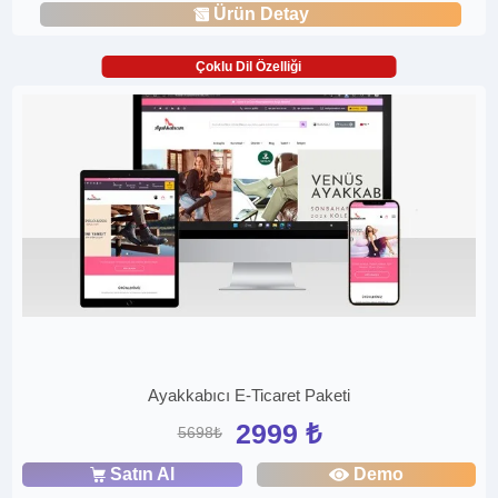
Ürün Detay
Çoklu Dil Özelliği
Ayakkabıcı E-Ticaret Paketi
2999 ₺
5698₺
Satın Al
Demo