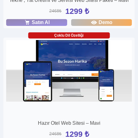
Tekne , Yat Üretimi ve Servisi Web Sitesi Paketi – Mavi
1299 ₺
2468₺
Satın Al
Demo
Çoklu Dil Özelliği
Hazır Otel Web Sitesi – Mavi
1299 ₺
2468₺