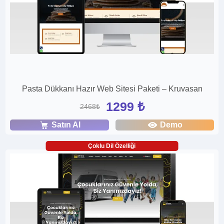
Pasta Dükkanı Hazır Web Sitesi Paketi – Kruvasan
1299 ₺
2468₺
Satın Al
Demo
Çoklu Dil Özelliği