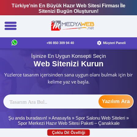
Türkiye'nin En Büyük Hazır Web Sitesi Firması İle
Sitenizi Bugün Oluşturun!
+90 850 309 94 40
Müşteri Paneli
İşinize En Uygun Konsepti Seçin
Web Sitenizi Kurun
Yüzlerce tasarım içerisinden sana uygun olanı bulmak için bir
kelime yaz ve başla.
Yazılım Ara
Şu anda buradasın! »
Anasayfa
»
Spor Salonu Web Siteleri
»
Spor Merkezi Hazır Web Sitesi Paketi – Çanakkale
Çoklu Dil Özelliği