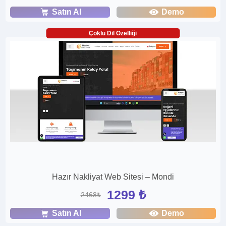
Satın Al
Demo
Çoklu Dil Özelliği
Hazır Nakliyat Web Sitesi – Mondi
1299 ₺
2468₺
Satın Al
Demo