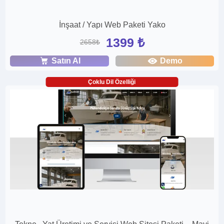
İnşaat / Yapı Web Paketi Yako
1399 ₺
2658₺
Satın Al
Demo
Çoklu Dil Özelliği