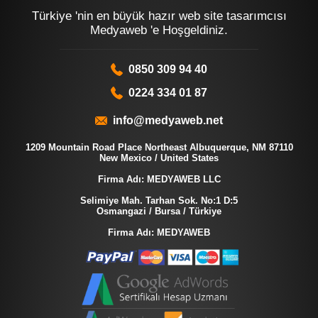
Türkiye 'nin en büyük hazır web site tasarımcısı
Medyaweb 'e Hoşgeldiniz.
0850 309 94 40
0224 334 01 87
info@medyaweb.net
1209 Mountain Road Place Northeast Albuquerque, NM 87110
New Mexico / United States
Firma Adı: MEDYAWEB LLC
Selimiye Mah. Tarhan Sok. No:1 D:5
Osmangazi / Bursa / Türkiye
Firma Adı: MEDYAWEB