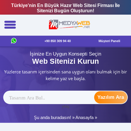
Türkiye'nin En Büyük Hazır Web Sitesi Firması İle
Sitenizi Bugün Oluşturun!
+90 850 309 94 40
Müşteri Paneli
İşinize En Uygun Konsepti Seçin
Web Sitenizi Kurun
Yüzlerce tasarım içerisinden sana uygun olanı bulmak için bir
kelime yaz ve başla.
Yazılım Ara
ytag
Şu anda buradasın! »
Anasayfa
»