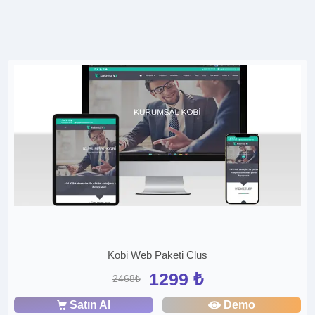
Kobi Web Paketi Clus
1299 ₺
2468₺
Satın Al
Demo