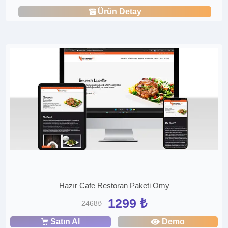
Ürün Detay
Hazır Cafe Restoran Paketi Omy
1299 ₺
2468₺
Satın Al
Demo