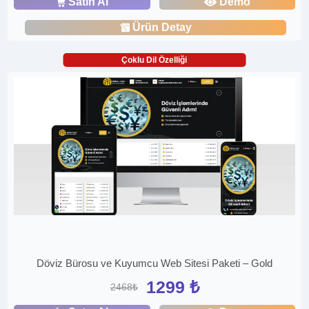
Satın Al
Demo
Ürün Detay
Çoklu Dil Özelliği
Döviz Bürosu ve Kuyumcu Web Sitesi Paketi – Gold
1299 ₺
2468₺