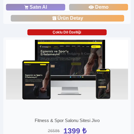
Satın Al
Demo
Ürün Detay
Çoklu Dil Özelliği
Fitness & Spor Salonu Sitesi Jivo
1399 ₺
2658₺