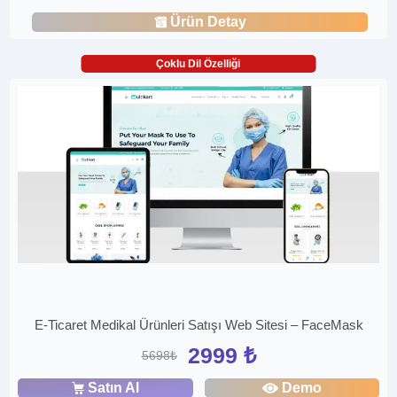
Ürün Detay
Çoklu Dil Özelliği
E-Ticaret Medikal Ürünleri Satışı Web Sitesi – FaceMask
2999 ₺
5698₺
Satın Al
Demo