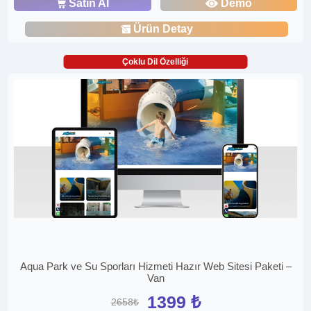
Satın Al
Demo
Ürün Detay
Çoklu Dil Özelliği
Aqua Park ve Su Sporları Hizmeti Hazır Web Sitesi Paketi –
Van
1399 ₺
2658₺