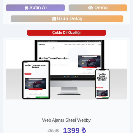
Satın Al
Demo
Ürün Detay
Çoklu Dil Özelliği
Web Ajansı Sitesi Webby
1399 ₺
2658₺