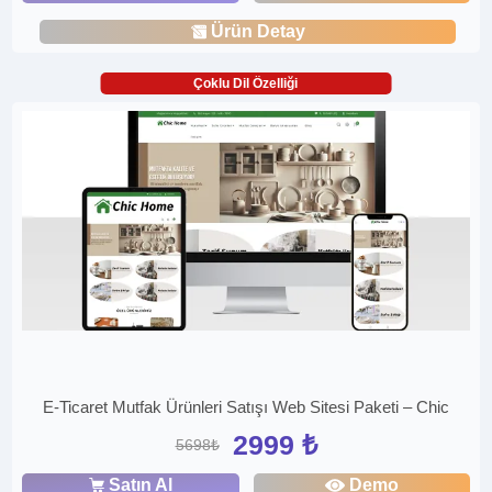
Ürün Detay
Çoklu Dil Özelliği
E-Ticaret Mutfak Ürünleri Satışı Web Sitesi Paketi – Chic
2999 ₺
5698₺
Satın Al
Demo