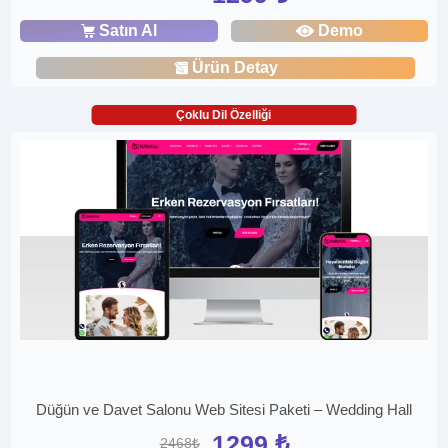
Satın Al
Demo
Ürün Detay
Çoklu Dil Özelliği
Düğün ve Davet Salonu Web Sitesi Paketi – Wedding Hall
1299 ₺
2468₺