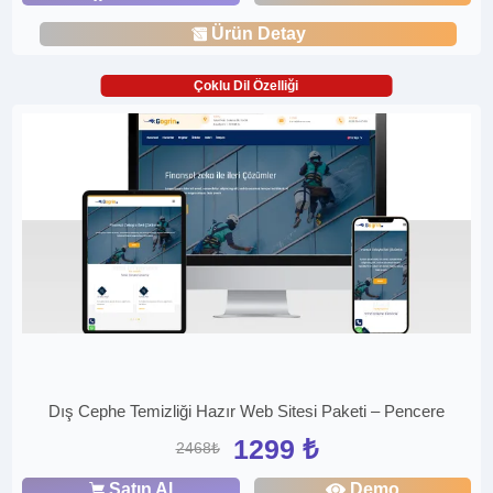
Ürün Detay
Çoklu Dil Özelliği
Dış Cephe Temizliği Hazır Web Sitesi Paketi – Pencere
1299 ₺
2468₺
Satın Al
Demo