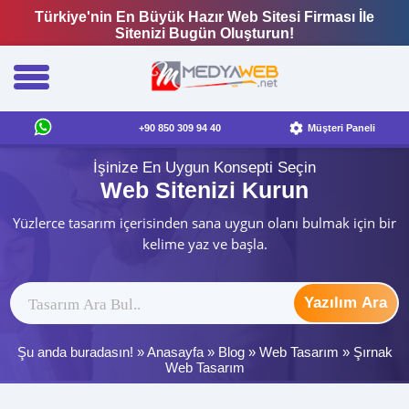
Türkiye'nin En Büyük Hazır Web Sitesi Firması İle
Sitenizi Bugün Oluşturun!
+90 850 309 94 40
Müşteri Paneli
İşinize En Uygun Konsepti Seçin
Web Sitenizi Kurun
Yüzlerce tasarım içerisinden sana uygun olanı bulmak için bir
kelime yaz ve başla.
Yazılım Ara
Şu anda buradasın! »
Anasayfa
»
Blog
»
Web Tasarım
»
Şırnak
Web Tasarım