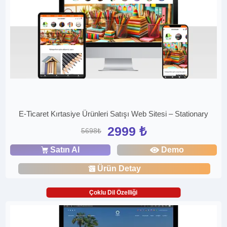
E-Ticaret Kırtasiye Ürünleri Satışı Web Sitesi – Stationary
2999 ₺
5698₺
Satın Al
Demo
Ürün Detay
Çoklu Dil Özelliği