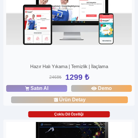
Hazır Halı Yıkama | Temizlik | İlaçlama
1299 ₺
2468₺
Satın Al
Demo
Ürün Detay
Çoklu Dil Özelliği