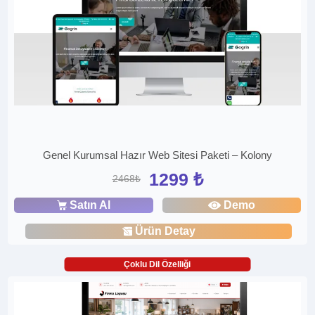
Genel Kurumsal Hazır Web Sitesi Paketi – Kolony
1299 ₺
2468₺
Satın Al
Demo
Ürün Detay
Çoklu Dil Özelliği