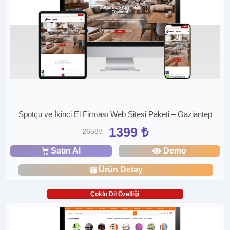
Spotçu ve İkinci El Firması Web Sitesi Paketi – Gaziantep
1399 ₺
2658₺
Satın Al
Demo
Ürün Detay
Çoklu Dil Özelliği