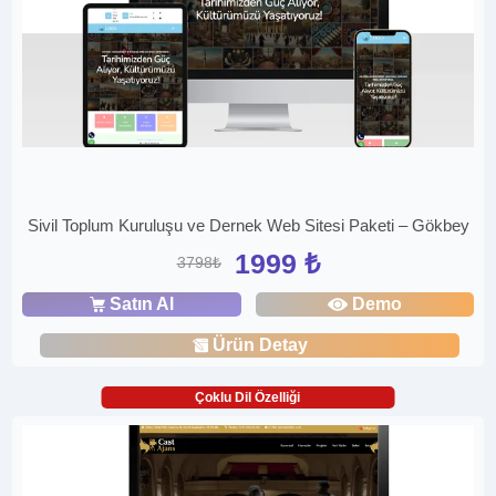
Sivil Toplum Kuruluşu ve Dernek Web Sitesi Paketi – Gökbey
1999 ₺
3798₺
Satın Al
Demo
Ürün Detay
Çoklu Dil Özelliği