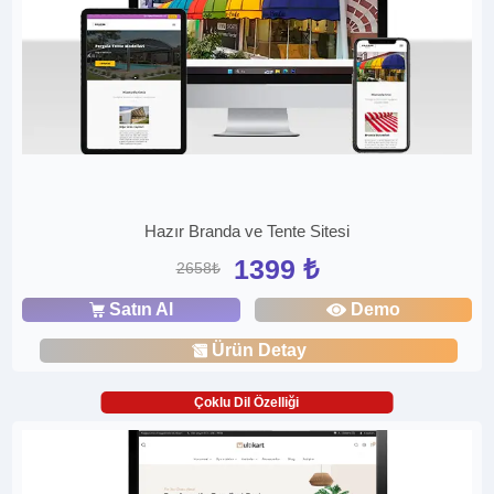
Hazır Branda ve Tente Sitesi
1399 ₺
2658₺
Satın Al
Demo
Ürün Detay
Çoklu Dil Özelliği