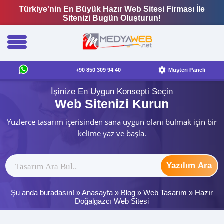
Türkiye'nin En Büyük Hazır Web Sitesi Firması İle
Sitenizi Bugün Oluşturun!
+90 850 309 94 40
Müşteri Paneli
İşinize En Uygun Konsepti Seçin
Web Sitenizi Kurun
Yüzlerce tasarım içerisinden sana uygun olanı bulmak için bir
kelime yaz ve başla.
Yazılım Ara
Şu anda buradasın! »
Anasayfa
»
Blog
»
Web Tasarım
»
Hazır
Doğalgazcı Web Sitesi