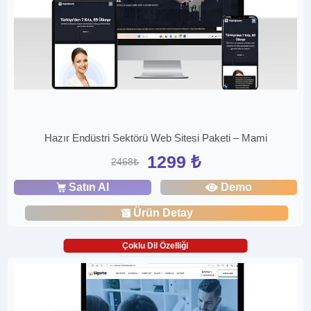
Hazır Endüstri Sektörü Web Sitesi Paketi – Mami
1299 ₺
2468₺
Satın Al
Demo
Ürün Detay
Çoklu Dil Özelliği