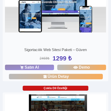
Sigortacılık Web Sitesi Paketi – Güven
1299 ₺
2468₺
Satın Al
Demo
Ürün Detay
Çoklu Dil Özelliği