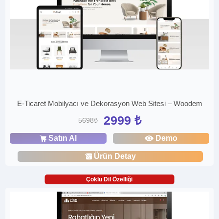
E-Ticaret Mobilyacı ve Dekorasyon Web Sitesi – Woodem
2999 ₺
5698₺
Satın Al
Demo
Ürün Detay
Çoklu Dil Özelliği