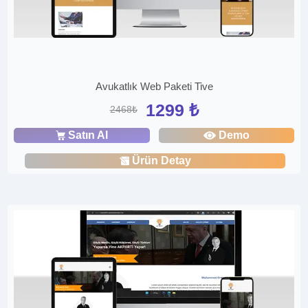
Avukatlık Web Paketi Tive
1299 ₺
2468₺
Satın Al
Demo
Ürün Detay