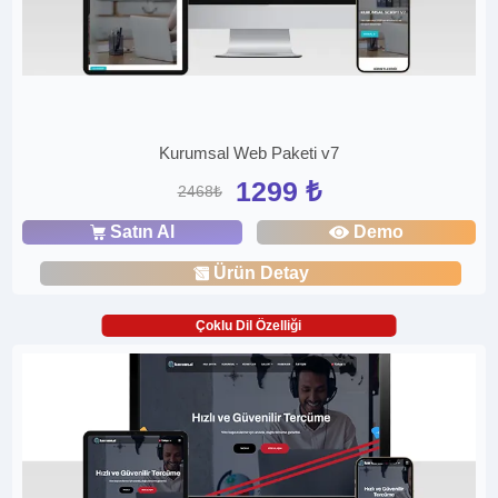
Kurumsal Web Paketi v7
1299 ₺
2468₺
Satın Al
Demo
Ürün Detay
Çoklu Dil Özelliği