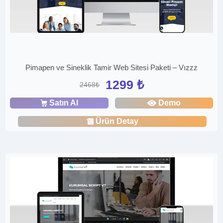
Pimapen ve Sineklik Tamir Web Sitesi Paketi – Vızzz
1299 ₺
2468₺
Satın Al
Demo
Ürün Detay