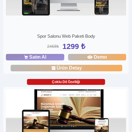
Spor Salonu Web Paketi Body
1299 ₺
2468₺
Satın Al
Demo
Ürün Detay
Çoklu Dil Özelliği