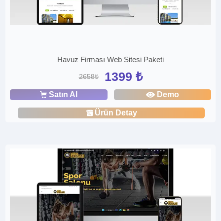
Havuz Firması Web Sitesi Paketi
1399 ₺
2658₺
Satın Al
Demo
Ürün Detay