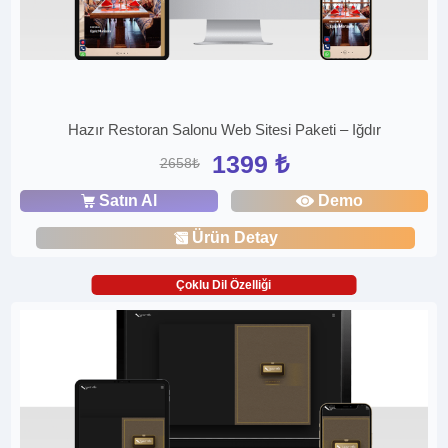
Hazır Restoran Salonu Web Sitesi Paketi – Iğdır
1399 ₺
2658₺
Satın Al
Demo
Ürün Detay
Çoklu Dil Özelliği