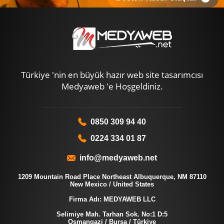
Türkiye 'nin en büyük hazır web site tasarımcısı
Medyaweb 'e Hoşgeldiniz.
0850 309 94 40
0224 334 01 87
info@medyaweb.net
1209 Mountain Road Place Northeast Albuquerque, NM 87110
New Mexico / United States
Firma Adı: MEDYAWEB LLC
Selimiye Mah. Tarhan Sok. No:1 D:5
Osmangazi / Bursa / Türkiye