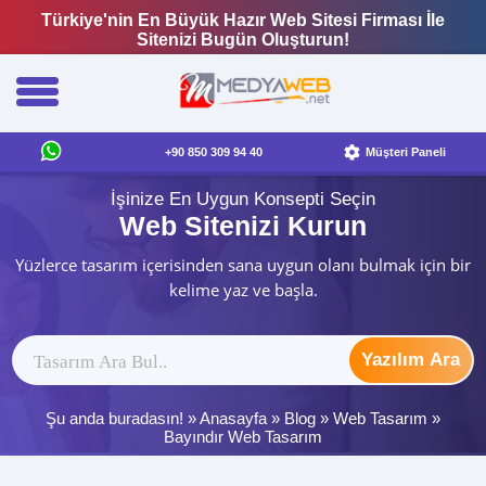
Türkiye'nin En Büyük Hazır Web Sitesi Firması İle
Sitenizi Bugün Oluşturun!
+90 850 309 94 40
Müşteri Paneli
İşinize En Uygun Konsepti Seçin
Web Sitenizi Kurun
Yüzlerce tasarım içerisinden sana uygun olanı bulmak için bir
kelime yaz ve başla.
Yazılım Ara
Şu anda buradasın! »
Anasayfa
»
Blog
»
Web Tasarım
»
Bayındır Web Tasarım