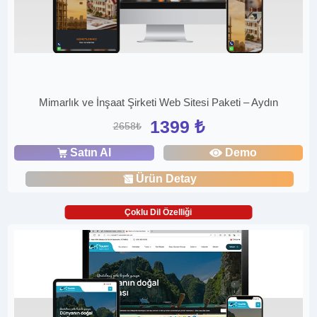
Mimarlık ve İnşaat Şirketi Web Sitesi Paketi – Aydın
1399 ₺
2658₺
Satın Al
Demo
Ürün Detay
Çoklu Dil Özelliği