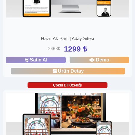
Hazır Ak Parti | Aday Sitesi
1299 ₺
2468₺
Satın Al
Demo
Ürün Detay
Çoklu Dil Özelliği