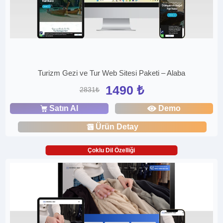
Turizm Gezi ve Tur Web Sitesi Paketi – Alaba
1490 ₺
2831₺
Satın Al
Demo
Ürün Detay
Çoklu Dil Özelliği