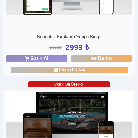
Bungalov Kiralama Scripti Bingo
2999 ₺
5698₺
Satın Al
Demo
Ürün Detay
Çoklu Dil Özelliği