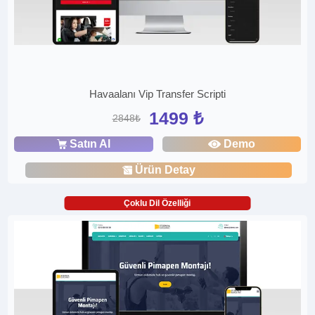
Havaalanı Vip Transfer Scripti
1499 ₺
2848₺
Satın Al
Demo
Ürün Detay
Çoklu Dil Özelliği