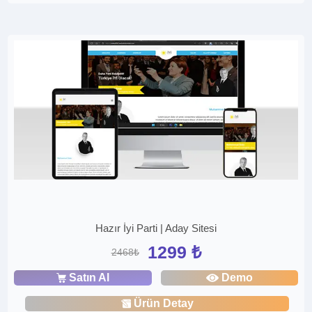
Hazır İyi Parti | Aday Sitesi
1299 ₺
2468₺
Satın Al
Demo
Ürün Detay