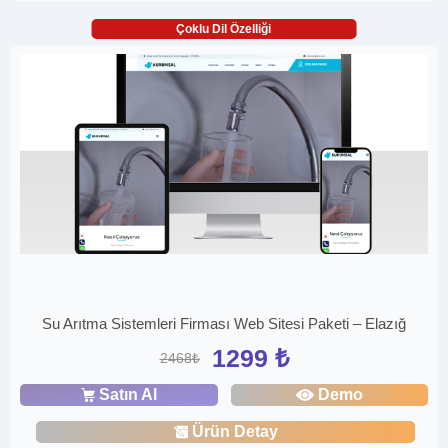
Çoklu Dil Özelliği
Su Arıtma Sistemleri Firması Web Sitesi Paketi – Elazığ
1299 ₺
2468₺
Satın Al
Demo
Ürün Detay