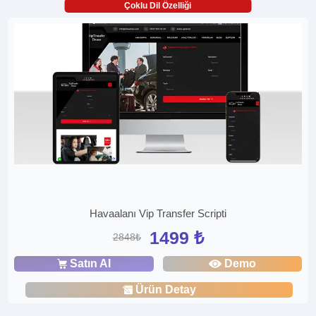
Çoklu Dil Özelliği
Havaalanı Vip Transfer Scripti
1499 ₺
2848₺
Satın Al
Demo
Ürün Detay