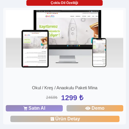
Çoklu Dil Özelliği
Okul / Kreş / Anaokulu Paketi Mina
1299 ₺
2468₺
Satın Al
Demo
Ürün Detay