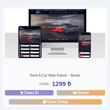
Rent A Car Web Paketi – Beste
1299 ₺
2468₺
Satın Al
Demo
Ürün Detay