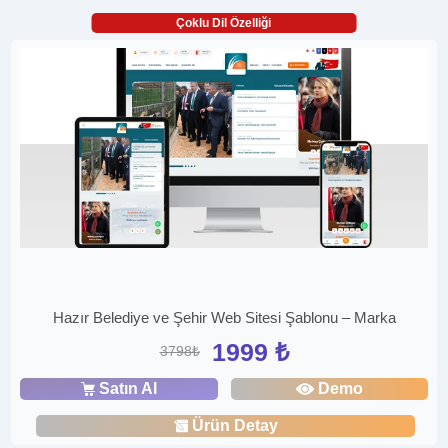
Çoklu Dil Özelliği
Hazır Belediye ve Şehir Web Sitesi Şablonu – Marka
1999 ₺
3798₺
Satın Al
Demo
Ürün Detay