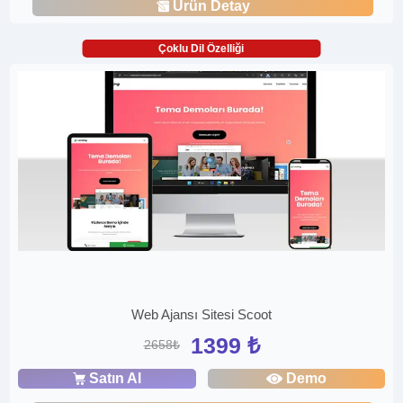
Ürün Detay
Çoklu Dil Özelliği
Web Ajansı Sitesi Scoot
1399 ₺
2658₺
Satın Al
Demo