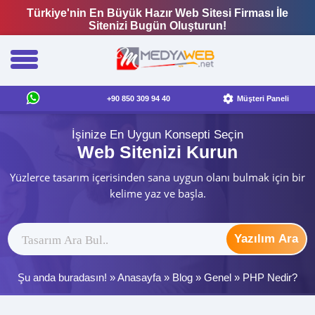
Türkiye'nin En Büyük Hazır Web Sitesi Firması İle
Sitenizi Bugün Oluşturun!
+90 850 309 94 40
Müşteri Paneli
İşinize En Uygun Konsepti Seçin
Web Sitenizi Kurun
Yüzlerce tasarım içerisinden sana uygun olanı bulmak için bir
kelime yaz ve başla.
Yazılım Ara
Şu anda buradasın! »
Anasayfa
»
Blog
»
Genel
»
PHP Nedir?