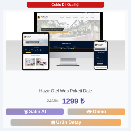
Çoklu Dil Özelliği
Hazır Otel Web Paketi Dale
1299 ₺
2468₺
Satın Al
Demo
Ürün Detay