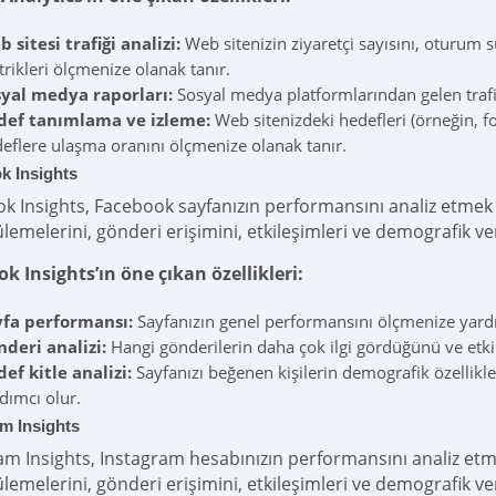
 sitesi trafiği analizi:
Web sitenizin ziyaretçi sayısını, oturum 
rikleri ölçmenize olanak tanır.
syal medya raporları:
Sosyal medya platformlarından gelen trafi
def tanımlama ve izleme:
Web sitenizdeki hedefleri (örneğin, 
eflere ulaşma oranını ölçmenize olanak tanır.
k Insights
k Insights, Facebook sayfanızın performansını analiz etmek içi
lemelerini, gönderi erişimini, etkileşimleri ve demografik ver
k Insights’ın öne çıkan özellikleri:
yfa performansı:
Sayfanızın genel performansını ölçmenize yardı
deri analizi:
Hangi gönderilerin daha çok ilgi gördüğünü ve etki
ef kitle analizi:
Sayfanızı beğenen kişilerin demografik özellikle
dımcı olur.
m Insights
m Insights, Instagram hesabınızın performansını analiz etmek i
lemelerini, gönderi erişimini, etkileşimleri ve demografik ver