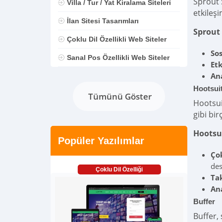
Sprout 
Villa / Tur / Yat Kiralama Siteleri
etkileşi
İlan Sitesi Tasarımları
Sprout 
Çoklu Dil Özellikli Web Siteler
So
Sanal Pos Özellikli Web Siteler
Et
An
Hootsui
Tümünü Göster
Hootsui
gibi bir
Hootsui
Popüler Yazılımlar
Ço
des
Çoklu Dil Özelliği
Tak
An
Buffer
Buffer, 