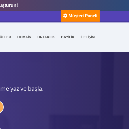
luşturun!
Müşteri Paneli
ÜLLER
DOMAİN
ORTAKLIK
BAYİLİK
İLETİŞİM
ime yaz ve başla.