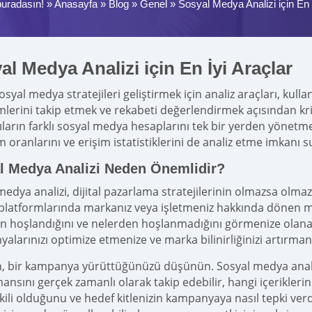
uradasın! »
Anasayfa
»
Blog
»
Genel
»
Sosyal Medya Analizi için En 
al Medya Analizi için En İyi Araçlar
syal medya stratejileri geliştirmek için analiz araçları, kulla
imlerini takip etmek ve rekabeti değerlendirmek açısından kri
cıların farklı sosyal medya hesaplarını tek bir yerden yönet
m oranlarını ve erişim istatistiklerini de analiz etme imkanı s
l Medya Analizi Neden Önemlidir?
medya analizi, dijital pazarlama stratejilerinin olmazsa olma
latformlarında markanız veya işletmeniz hakkında dönen mu
n hoşlandığını ve nelerden hoşlanmadığını görmenize olanak t
alarınızı optimize etmenize ve marka bilinirliğinizi artırman
, bir kampanya yürüttüğünüzü düşünün. Sosyal medya anali
ansını gerçek zamanlı olarak takip edebilir, hangi içerikleri
ili olduğunu ve hedef kitlenizin kampanyaya nasıl tepki verdiğ