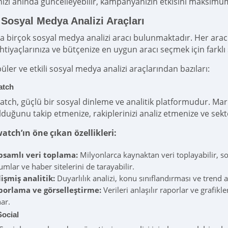
inizi anında güncelleyebilir, kampanyanızın etkisini maksimum 
 Sosyal Medya Analizi Araçları
a birçok sosyal medya analizi aracı bulunmaktadır. Her aracın
 İhtiyaçlarınıza ve bütçenize en uygun aracı seçmek için fark
üler ve etkili sosyal medya analizi araçlarından bazıları:
atch
tch, güçlü bir sosyal dinleme ve analitik platformudur. Mar
duğunu takip etmenize, rakiplerinizi analiz etmenize ve sektö
tch’ın öne çıkan özellikleri:
psamlı veri toplama:
Milyonlarca kaynaktan veri toplayabilir, so
umlar ve haber sitelerini de tarayabilir.
işmiş analitik:
Duyarlılık analizi, konu sınıflandırması ve trend an
porlama ve görselleştirme:
Verileri anlaşılır raporlar ve grafikl
ar.
Social