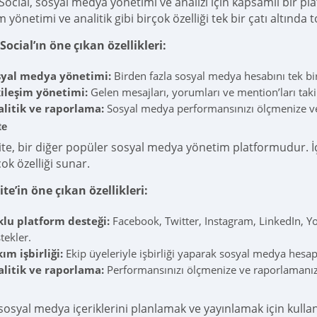
Social, sosyal medya yönetimi ve analizi için kapsamlı bir pl
m yönetimi ve analitik gibi birçok özelliği tek bir çatı altında t
Social’ın öne çıkan özellikleri:
syal medya yönetimi:
Birden fazla sosyal medya hesabını tek bi
kileşim yönetimi:
Gelen mesajları, yorumları ve mention’ları tak
alitik ve raporlama:
Sosyal medya performansınızı ölçmenize ve
te
te, bir diğer popüler sosyal medya yönetim platformudur. İç
çok özelliği sunar.
te’in öne çıkan özellikleri:
klu platform desteği:
Facebook, Twitter, Instagram, LinkedIn, Yo
tekler.
ım işbirliği:
Ekip üyeleriyle işbirliği yaparak sosyal medya hesap
alitik ve raporlama:
Performansınızı ölçmenize ve raporlamanız
sosyal medya içeriklerini planlamak ve yayınlamak için kullanışl