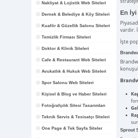
stratej
Nakliyat & Lojistik Web Siteleri
En İyi
Dernek & Belediye & Köy Siteleri
Piyasad
Kuaför & Güzellik Salonu Siteleri
vardır.
Temizlik Firması Siteleri
İşte pop
Doktor & Klinik Siteleri
Brandw
Cafe & Restaurant Web Siteleri
Brandwa
konuşul
Avukatlık & Hukuk Web Siteleri
Brandwa
Spor Salonu Web Siteleri
Ka
Kişisel & Blog ve Haber Siteleri
for
Fotoğrafçılık Sitesi Tasarımları
Gel
Ra
Teknik Servis & Tesisatçı Siteleri
sun
One Page & Tek Sayfa Siteler
Sprout 