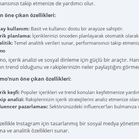
ansınızı takip etmenize de yardımcı olur.
ın öne çıkan özellikleri:
lay kullanım:
Basit ve kullanıcı dostu bir arayüze sahiptir.
erik planlama:
İçeriklerinizi önceden planlayarak otomatik olarak
litik:
Temel analitik verileri sunar, performansınızı takip etmeni
mo
o, içerik analizi ve sosyal dinleme için güçlü bir araçtır. Ha
ın trend olduğunu ve rakiplerinizin neler paylaştığını görmen
o’nun öne çıkan özellikleri:
rik keşfi:
Popüler içerikleri ve trend konuları keşfetmenize yardım
ip analizi:
Rakiplerinizin içerik stratejilerini analiz etmenize olan
fluencer pazarlaması:
Sektörünüzdeki influencer’ları bulmanıza v
özellikle Instagram için tasarlanmış bir sosyal medya yönetim 
a ve analitik özellikleri sunar.