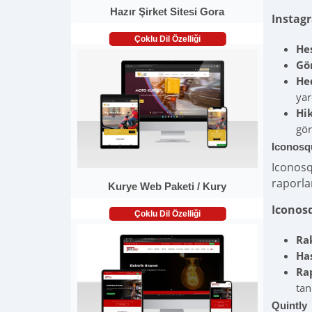
Hazır Şirket Sitesi Gora
Instagr
Çoklu Dil Özelliği
He
Gön
Hed
yar
Hik
gör
Iconosq
Iconosq
raporla
Kurye Web Paketi / Kury
Iconosq
Çoklu Dil Özelliği
Rak
Has
Ra
tan
Quintly