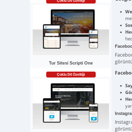
Çoklu Dil Özelliği
Web
met
So
He
hed
Faceboo
Faceboo
görüntü
Tur Sitesi Scripti One
Faceboo
Çoklu Dil Özelliği
Sa
Gön
Hed
yar
Instagra
Instagra
görüntü