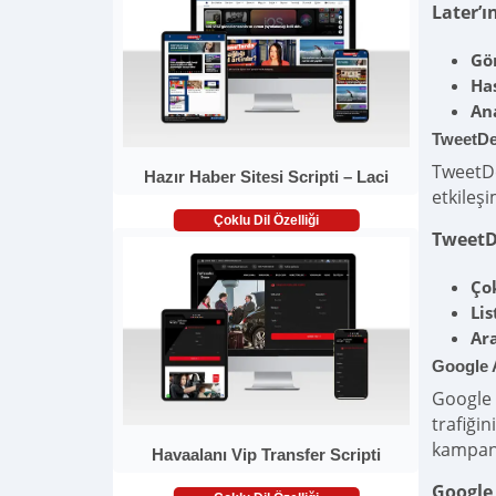
Later’ı
Gör
Has
Ana
TweetD
TweetDe
Hazır Haber Sitesi Scripti – Laci
etkileş
Çoklu Dil Özelliği
TweetDe
Ço
Lis
Ar
Google 
Google A
trafiği
kampany
Havaalanı Vip Transfer Scripti
Google 