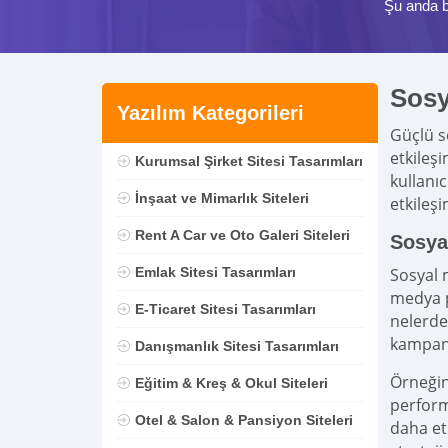
Şu anda b
Sosy
Yazılım Kategorileri
Güçlü so
etkileş
Kurumsal Şirket Sitesi Tasarımları
kullanı
İnşaat ve Mimarlık Siteleri
etkileşi
Rent A Car ve Oto Galeri Siteleri
Sosya
Emlak Sitesi Tasarımları
Sosyal 
medya p
E-Ticaret Sitesi Tasarımları
nelerde
kampany
Danışmanlık Sitesi Tasarımları
Örneğin
Eğitim & Kreş & Okul Siteleri
perform
Otel & Salon & Pansiyon Siteleri
daha etk