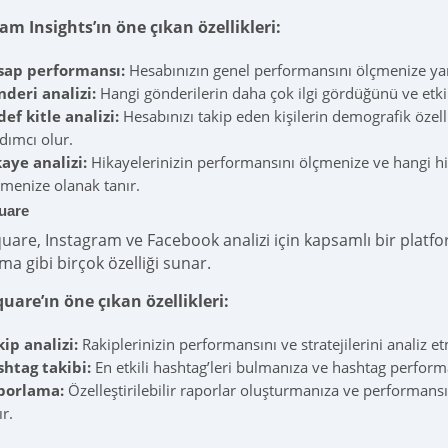
am Insights’ın öne çıkan özellikleri:
sap performansı:
Hesabınızın genel performansını ölçmenize yar
deri analizi:
Hangi gönderilerin daha çok ilgi gördüğünü ve etki
ef kitle analizi:
Hesabınızı takip eden kişilerin demografik özell
dımcı olur.
aye analizi:
Hikayelerinizin performansını ölçmenize ve hangi h
menize olanak tanır.
uare
uare, Instagram ve Facebook analizi için kapsamlı bir platfor
ma gibi birçok özelliği sunar.
uare’ın öne çıkan özellikleri:
ip analizi:
Rakiplerinizin performansını ve stratejilerini analiz e
htag takibi:
En etkili hashtag’leri bulmanıza ve hashtag perform
porlama:
Özelleştirilebilir raporlar oluşturmanıza ve performansı
ır.