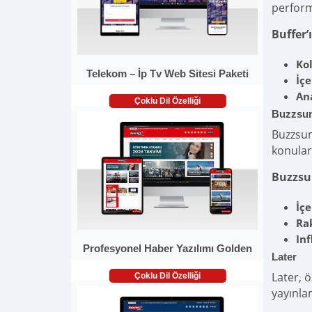
perform
Buffer’
Ko
Telekom – İp Tv Web Sitesi Paketi
İç
Ana
Çoklu Dil Özelliği
Buzzsu
Buzzsum
konular
Buzzsum
İçe
Rak
In
Profesyonel Haber Yazılımı Golden
Later
Later, 
Çoklu Dil Özelliği
yayınlam