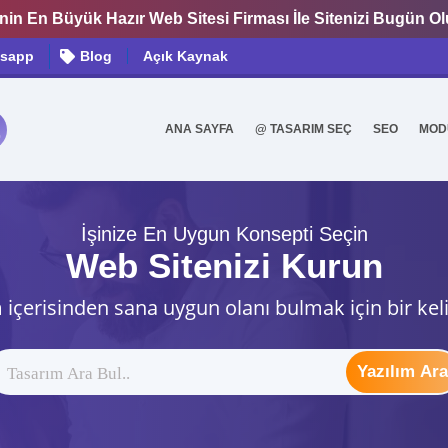
nin En Büyük Hazır Web Sitesi Firması İle Sitenizi Bugün O
sapp
Blog
Açık Kaynak
ANA SAYFA
@ TASARIM SEÇ
SEO
MOD
0
İşinize En Uygun Konsepti Seçin
Web Sitenizi Kurun
 içerisinden sana uygun olanı bulmak için bir kel
Yazılım Ara