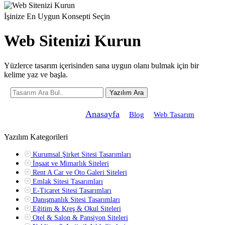
İşinize En Uygun Konsepti Seçin
Web Sitenizi Kurun
Yüzlerce tasarım içerisinden sana uygun olanı bulmak için bir
kelime yaz ve başla.
Yazılım Ara
Şu anda buradasın! »
Anasayfa
»
»
»
Blog
Web Tasarım
Ordu Web Tasarım
Yazılım Kategorileri
Kurumsal Şirket Sitesi Tasarımları
İnşaat ve Mimarlık Siteleri
Rent A Car ve Oto Galeri Siteleri
Emlak Sitesi Tasarımları
E-Ticaret Sitesi Tasarımları
Danışmanlık Sitesi Tasarımları
Eğitim & Kreş & Okul Siteleri
Otel & Salon & Pansiyon Siteleri