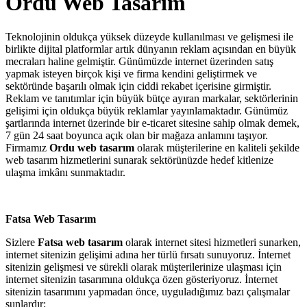
Ordu Web Tasarım
Teknolojinin oldukça yüksek düzeyde kullanılması ve gelişmesi ile
birlikte dijital platformlar artık dünyanın reklam açısından en büyük
mecraları haline gelmiştir. Günümüzde internet üzerinden satış
yapmak isteyen birçok kişi ve firma kendini geliştirmek ve
sektöründe başarılı olmak için ciddi rekabet içerisine girmiştir.
Reklam ve tanıtımlar için büyük bütçe ayıran markalar, sektörlerinin
gelişimi için oldukça büyük reklamlar yayınlamaktadır. Günümüz
şartlarında internet üzerinde bir e-ticaret sitesine sahip olmak demek,
7 gün 24 saat boyunca açık olan bir mağaza anlamını taşıyor.
Firmamız
Ordu web tasarım
olarak müşterilerine en kaliteli şekilde
web tasarım hizmetlerini sunarak sektörünüzde hedef kitlenize
ulaşma imkânı sunmaktadır.
Fatsa Web Tasarım
Sizlere
Fatsa web tasarım
olarak internet sitesi hizmetleri sunarken,
internet sitenizin gelişimi adına her türlü fırsatı sunuyoruz. İnternet
sitenizin gelişmesi ve sürekli olarak müşterilerinize ulaşması için
internet sitenizin tasarımına oldukça özen gösteriyoruz. İnternet
sitenizin tasarımını yapmadan önce, uyguladığımız bazı çalışmalar
şunlardır;