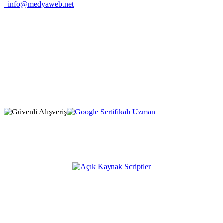
info@medyaweb.net
1209 Mountain Road Place Northeast Albuquerque, NM 87110
New Mexico / United States
Firma Adı: MEDYAWEB LLC
Selimiye Mah. Tarhan Sok. No:1 D:5
Osmangazi / Bursa / Türkiye
Firma Adı: MEDYAWEB
* Fiyatlarımıza %20 KDV dahil değildir, sipariş esnasında
eklenmektedir.
Açık Kaynak Platformumuz;
KATEGORİLER