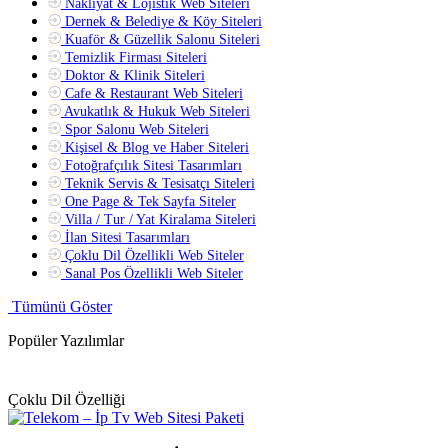
Nakliyat & Lojistik Web Siteleri
Dernek & Belediye & Köy Siteleri
Kuaför & Güzellik Salonu Siteleri
Temizlik Firması Siteleri
Doktor & Klinik Siteleri
Cafe & Restaurant Web Siteleri
Avukatlık & Hukuk Web Siteleri
Spor Salonu Web Siteleri
Kişisel & Blog ve Haber Siteleri
Fotoğrafçılık Sitesi Tasarımları
Teknik Servis & Tesisatçı Siteleri
One Page & Tek Sayfa Siteler
Villa / Tur / Yat Kiralama Siteleri
İlan Sitesi Tasarımları
Çoklu Dil Özellikli Web Siteler
Sanal Pos Özellikli Web Siteler
Tümünü Göster
Popüler Yazılımlar
Çoklu Dil Özelliği