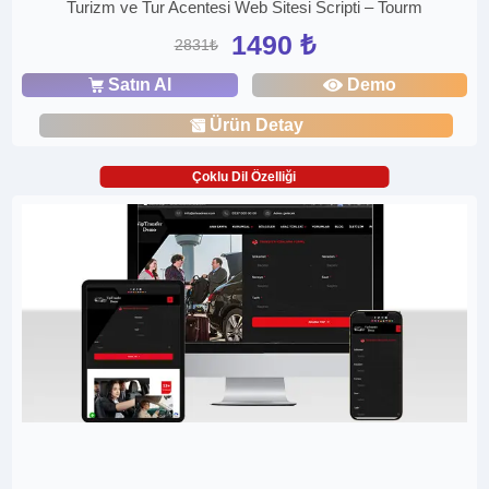
Turizm ve Tur Acentesi Web Sitesi Scripti – Tourm
1490 ₺
2831₺
Satın Al
Demo
Ürün Detay
Çoklu Dil Özelliği