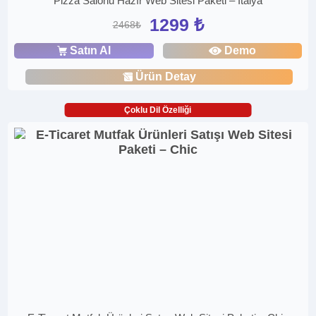
Pizza Salonu Hazır Web Sitesi Paketi – İtalya
1299 ₺
2468₺
Satın Al
Demo
Ürün Detay
Çoklu Dil Özelliği