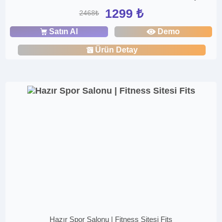
1299 ₺
2468₺
Satın Al
Demo
Ürün Detay
Hazır Spor Salonu | Fitness Sitesi Fits