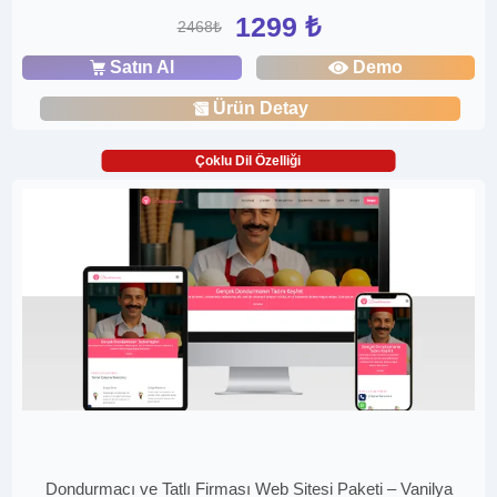
1299 ₺
2468₺
Satın Al
Demo
Ürün Detay
Çoklu Dil Özelliği
Dondurmacı ve Tatlı Firması Web Sitesi Paketi – Vanilya