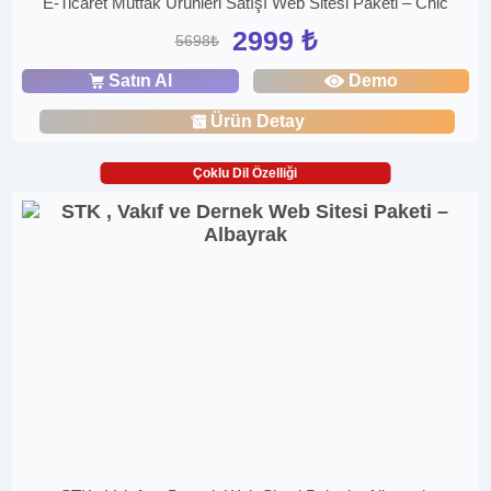
E-Ticaret Mutfak Ürünleri Satışı Web Sitesi Paketi – Chic
2999 ₺
5698₺
Satın Al
Demo
Ürün Detay
Çoklu Dil Özelliği