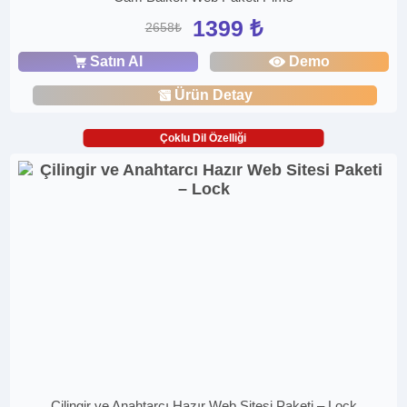
1399 ₺
2658₺
Satın Al
Demo
Ürün Detay
Çoklu Dil Özelliği
Çilingir ve Anahtarcı Hazır Web Sitesi Paketi – Lock