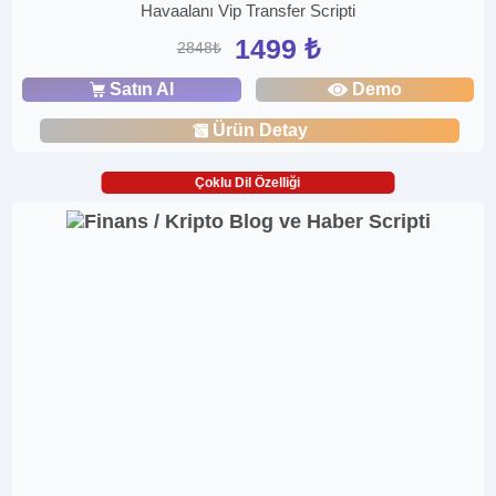
Havaalanı Vip Transfer Scripti
1499 ₺
2848₺
Satın Al
Demo
Ürün Detay
Çoklu Dil Özelliği