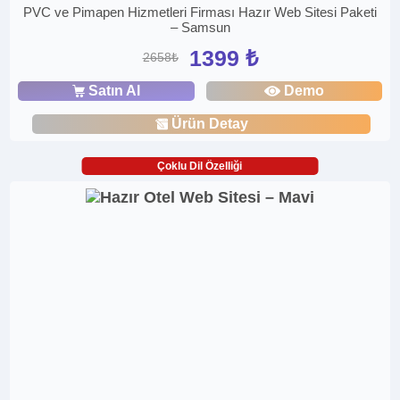
PVC ve Pimapen Hizmetleri Firması Hazır Web Sitesi Paketi
– Samsun
1399 ₺
2658₺
Satın Al
Demo
Ürün Detay
Çoklu Dil Özelliği