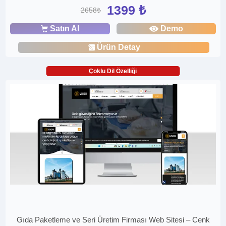
1399 ₺
2658₺
Satın Al
Demo
Ürün Detay
Çoklu Dil Özelliği
Gıda Paketleme ve Seri Üretim Firması Web Sitesi – Cenk