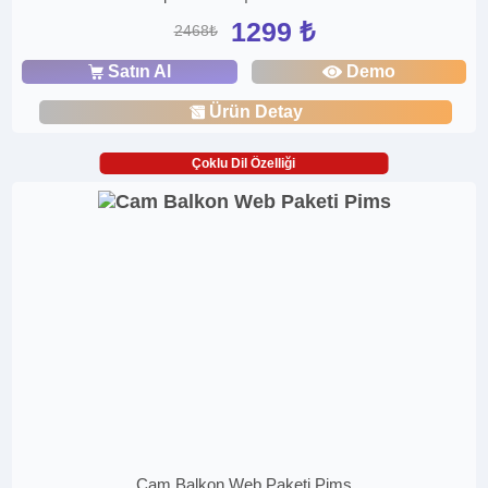
1299 ₺
2468₺
Satın Al
Demo
Ürün Detay
Çoklu Dil Özelliği
Cam Balkon Web Paketi Pims