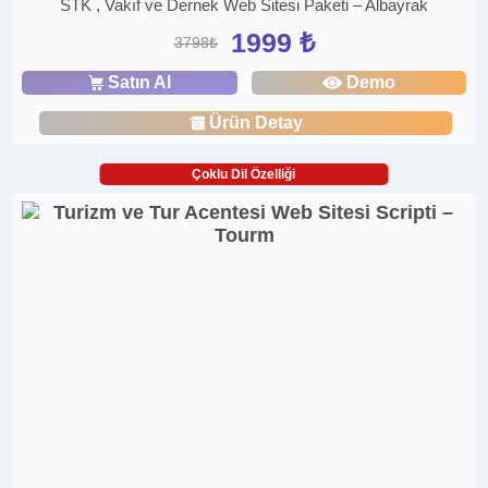
STK , Vakıf ve Dernek Web Sitesi Paketi – Albayrak
1999 ₺
3798₺
Satın Al
Demo
Ürün Detay
Çoklu Dil Özelliği