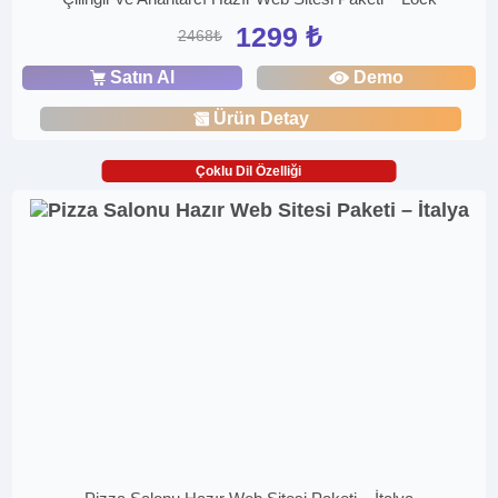
1299 ₺
2468₺
Satın Al
Demo
Ürün Detay
Çoklu Dil Özelliği