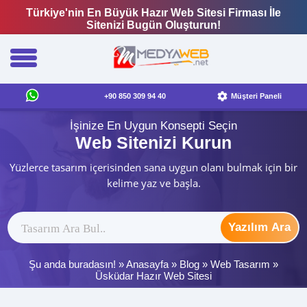
Türkiye'nin En Büyük Hazır Web Sitesi Firması İle
Sitenizi Bugün Oluşturun!
+90 850 309 94 40
Müşteri Paneli
İşinize En Uygun Konsepti Seçin
Web Sitenizi Kurun
Yüzlerce tasarım içerisinden sana uygun olanı bulmak için bir
kelime yaz ve başla.
Yazılım Ara
Şu anda buradasın! »
Anasayfa
»
Blog
»
Web Tasarım
»
Üsküdar Hazır Web Sitesi