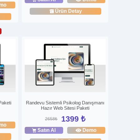
mo
Ürün Detay
Paketi
Randevu Sistemli Psikolog Danışmanı
Hazır Web Sitesi Paketi
1399 ₺
2658₺
mo
Satın Al
Demo