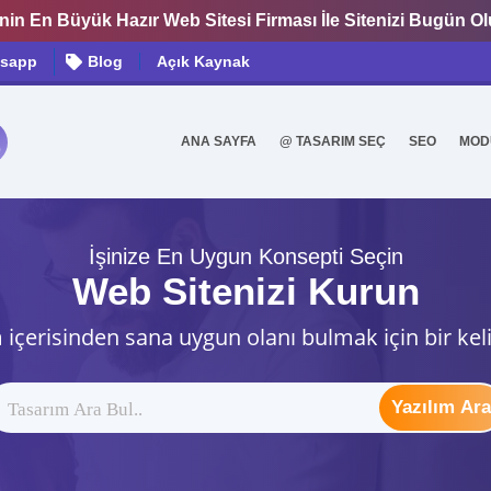
nin En Büyük Hazır Web Sitesi Firması İle Sitenizi Bugün O
sapp
Blog
Açık Kaynak
ANA SAYFA
@ TASARIM SEÇ
SEO
MOD
0
İşinize En Uygun Konsepti Seçin
Web Sitenizi Kurun
 içerisinden sana uygun olanı bulmak için bir kel
Yazılım Ara