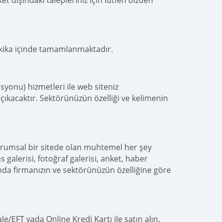
t dışındaki talepleriniz için lütfen bizden
akika içinde tamamlanmaktadır.
yonu) hizmetleri ile web siteniz
çıkacaktır. Sektörünüzün özelliği ve kelimenin
urumsal bir sitede olan muhtemel her şey
s galerisi, fotoğraf galerisi, anket, haber
nda firmanızın ve sektörünüzün özelliğine göre
e/EFT yada Online Kredi Kartı ile satın alın.