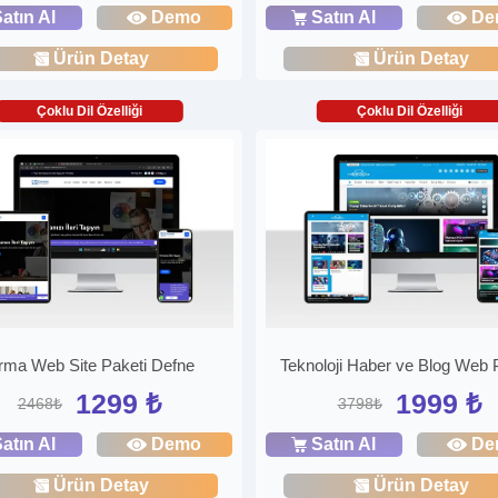
atın Al
Demo
Satın Al
De
Ürün Detay
Ürün Detay
Çoklu Dil Özelliği
Çoklu Dil Özelliği
rma Web Site Paketi Defne
Teknoloji Haber ve Blog Web 
1299 ₺
1999 ₺
2468₺
3798₺
atın Al
Demo
Satın Al
De
Ürün Detay
Ürün Detay