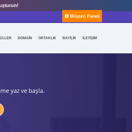
luşturun!
Müşteri Paneli
ÜLLER
DOMAİN
ORTAKLIK
BAYİLİK
İLETİŞİM
ime yaz ve başla.