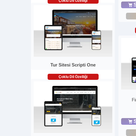
Çoklu Dil Özelliği
S
Tur Sitesi Scripti One
Çoklu Dil Özelliği
Fi
S