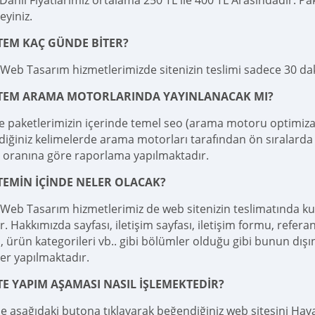
ahil Fiyatlarımız ortalama 250 TL ile 400 TL Arasındadır. Pake
teyiniz.
TEM KAÇ GÜNDE BİTER?
Web Tasarım hizmetlerimizde sitenizin teslimi sadece 30 d
İTEM ARAMA MOTORLARINDA YAYINLANACAK MI?
e paketlerimizin içerinde temel seo (arama motoru optimizas
diğiniz kelimelerde arama motorları tarafından ön sıralarda 
 oranına göre raporlama yapılmaktadır.
TEMİN İÇİNDE NELER OLACAK?
Web Tasarım hizmetlerimiz de web sitenizin teslimatında k
r. Hakkımızda sayfası, iletişim sayfası, iletişim formu, referan
 ürün kategorileri vb.. gibi bölümler olduğu gibi bunun dışı
er yapılmaktadır.
TE YAPIM AŞAMASI NASIL İŞLEMEKTEDİR?
le aşağıdaki butona tıklayarak beğendiğiniz web sitesini Haval