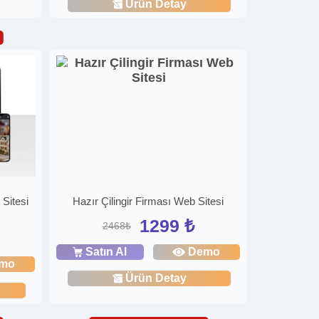
Ürün Detay
 Sitesi
Hazır Çilingir Firması Web Sitesi
1299 ₺
2468₺
Satın Al
Demo
mo
Ürün Detay