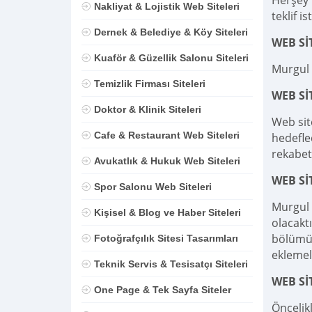
Herşey D
Nakliyat & Lojistik Web Siteleri
teklif is
Dernek & Belediye & Köy Siteleri
WEB Sİ
Kuaför & Güzellik Salonu Siteleri
Murgul 
Temizlik Firması Siteleri
WEB S
Doktor & Klinik Siteleri
Web sit
Cafe & Restaurant Web Siteleri
hedefle
rekabet
Avukatlık & Hukuk Web Siteleri
WEB Sİ
Spor Salonu Web Siteleri
Murgul 
Kişisel & Blog ve Haber Siteleri
olacaktı
bölümü,
Fotoğrafçılık Sitesi Tasarımları
eklemel
Teknik Servis & Tesisatçı Siteleri
WEB Sİ
One Page & Tek Sayfa Siteler
Öncelik