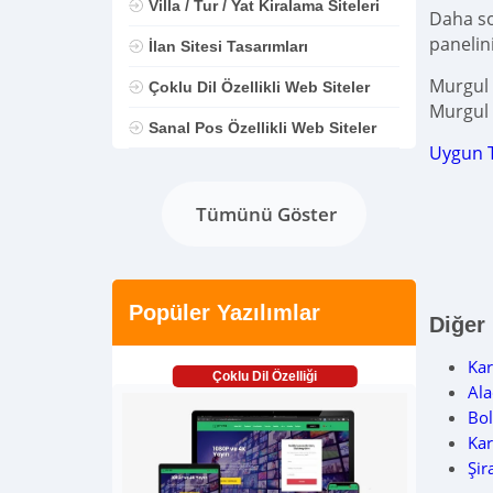
Villa / Tur / Yat Kiralama Siteleri
Daha son
panelin
İlan Sitesi Tasarımları
Murgul 
Çoklu Dil Özellikli Web Siteler
Murgul 
Sanal Pos Özellikli Web Siteler
Uygun 
Tümünü Göster
Popüler Yazılımlar
Diğer
Ka
Çoklu Dil Özelliği
Al
Bo
Kar
Şir