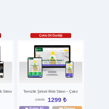
Çoklu Dil Özelliği
b Sitesi
Temizlik Şirketi Web Sitesi – Çakır
1299 ₺
2468₺
Satın Al
Demo