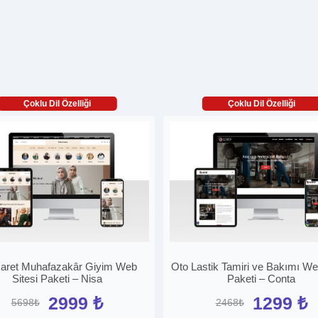
Çoklu Dil Özelliği
Çoklu Dil Özelliği
caret Muhafazakâr Giyim Web
Oto Lastik Tamiri ve Bakımı We
Sitesi Paketi – Nisa
Paketi – Conta
2999 ₺
1299 ₺
5698₺
2468₺