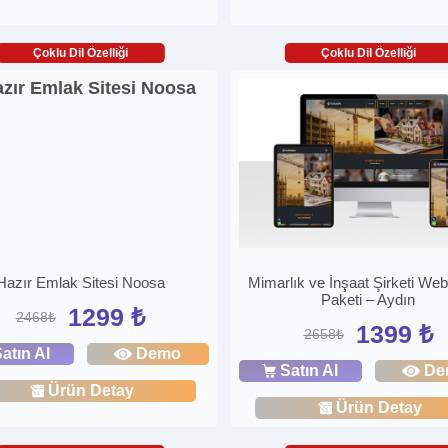
Çoklu Dil Özelliği
Çoklu Dil Özelliği
Hazır Emlak Sitesi Noosa
Mimarlık ve İnşaat Şirketi Web
Paketi – Aydın
1299 ₺
2468₺
1399 ₺
2658₺
atın Al
Demo
Satın Al
De
Ürün Detay
Ürün Detay