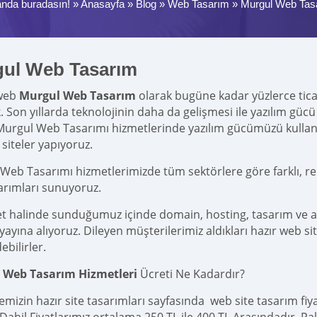
anda buradasın! »
Anasayfa
»
Blog
»
Web Tasarım
»
Murgul Web Tas
ul Web Tasarım
web
Murgul Web Tasarım
olarak bugüne kadar yüzlerce ticari
k. Son yıllarda teknolojinin daha da gelişmesi ile yazılım g
Murgul Web Tasarımı hizmetlerinde yazılım gücümüzü kulla
siteler yapıyoruz.
Web Tasarımı hizmetlerimizde tüm sektörlere göre farklı, re
sarımları sunuyoruz.
et halinde sunduğumuz içinde domain, hosting, tasarım ve 
yına alıyoruz. Dileyen müşterilerimiz aldıkları hazır web site
ebilirler.
 Web Tasarım Hizmetleri
Ücreti Ne Kadardır?
emizin hazır site tasarımları sayfasında web site tasarım fi