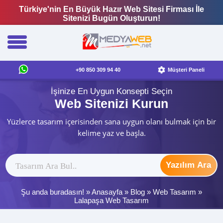
Türkiye'nin En Büyük Hazır Web Sitesi Firması İle
Sitenizi Bugün Oluşturun!
+90 850 309 94 40
Müşteri Paneli
İşinize En Uygun Konsepti Seçin
Web Sitenizi Kurun
Yüzlerce tasarım içerisinden sana uygun olanı bulmak için bir
kelime yaz ve başla.
Yazılım Ara
Şu anda buradasın! »
Anasayfa
»
Blog
»
Web Tasarım
»
Lalapaşa Web Tasarım