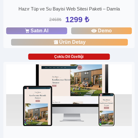
Hazır Tüp ve Su Bayisi Web Sitesi Paketi – Damla
1299 ₺
2468₺
Satın Al
Demo
Ürün Detay
Çoklu Dil Özelliği