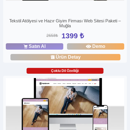
Tekstil Atölyesi ve Hazır Giyim Firması Web Sitesi Paketi –
Muğla
1399 ₺
2658₺
Satın Al
Demo
Ürün Detay
Çoklu Dil Özelliği