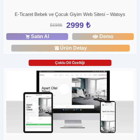
E-Ticaret Bebek ve Çocuk Giyim Web Sitesi – Watoys
2999 ₺
5698₺
Satın Al
Demo
Ürün Detay
Çoklu Dil Özelliği