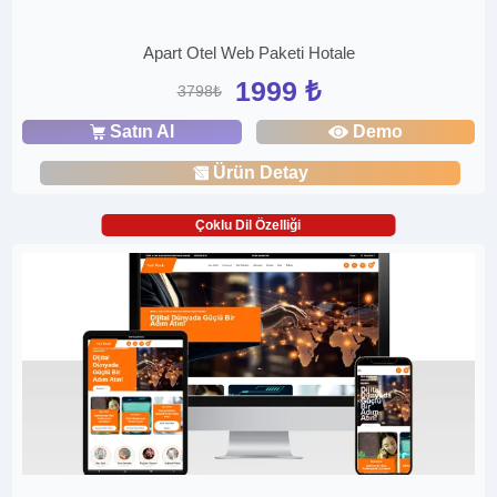
Apart Otel Web Paketi Hotale
1999 ₺
3798₺
Satın Al
Demo
Ürün Detay
Çoklu Dil Özelliği