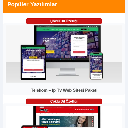
Popüler Yazılımlar
Çoklu Dil Özelliği
Telekom – İp Tv Web Sitesi Paketi
Çoklu Dil Özelliği