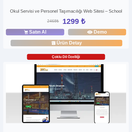
Okul Servisi ve Personel Taşımacılığı Web Sitesi – School
1299 ₺
2468₺
Satın Al
Demo
Ürün Detay
Çoklu Dil Özelliği