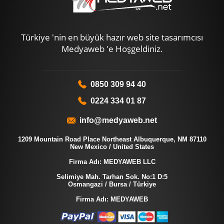
Türkiye 'nin en büyük hazır web site tasarımcısı
Medyaweb 'e Hoşgeldiniz.
0850 309 94 40
0224 334 01 87
info@medyaweb.net
1209 Mountain Road Place Northeast Albuquerque, NM 87110
New Mexico / United States
Firma Adı: MEDYAWEB LLC
Selimiye Mah. Tarhan Sok. No:1 D:5
Osmangazi / Bursa / Türkiye
Firma Adı: MEDYAWEB