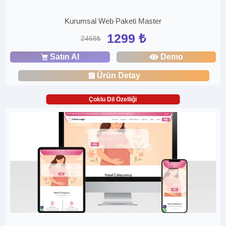
Kurumsal Web Paketi Master
1299 ₺
2468₺
Satın Al
Demo
Ürün Detay
Çoklu Dil Özelliği