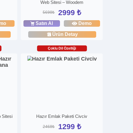
Web Sitesi – Woodem
2999 ₺
5698₺
mo
Satın Al
Demo
Ürün Detay
Çoklu Dil Özelliği
 Sitesi
Hazır Emlak Paketi Civciv
1299 ₺
2468₺