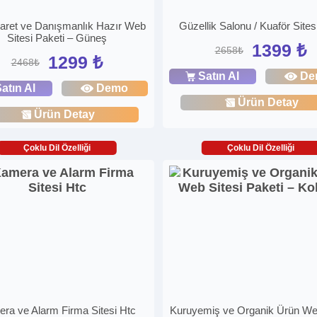
caret ve Danışmanlık Hazır Web
Güzellik Salonu / Kuaför Sites
Sitesi Paketi – Güneş
1399 ₺
2658₺
1299 ₺
2468₺
Satın Al
De
atın Al
Demo
Ürün Detay
Ürün Detay
Çoklu Dil Özelliği
Çoklu Dil Özelliği
ra ve Alarm Firma Sitesi Htc
Kuruyemiş ve Organik Ürün Web