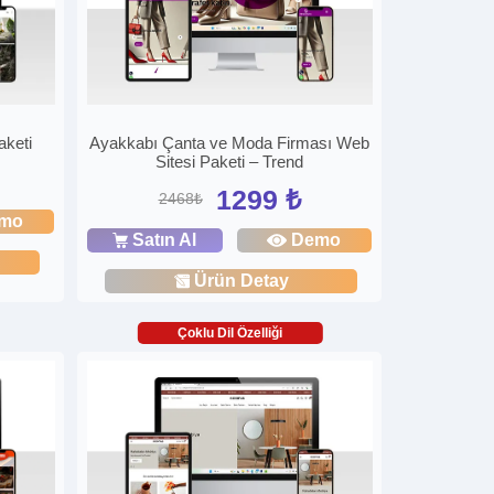
aketi
Ayakkabı Çanta ve Moda Firması Web
Sitesi Paketi – Trend
1299 ₺
2468₺
mo
Satın Al
Demo
Ürün Detay
Çoklu Dil Özelliği