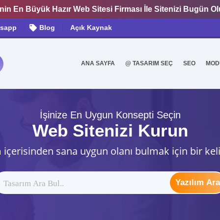
nin En Büyük Hazır Web Sitesi Firması İle Sitenizi Bugün O
sapp
Blog
Açık Kaynak
ANA SAYFA
@ TASARIM SEÇ
SEO
MOD
0
İşinize En Uygun Konsepti Seçin
Web Sitenizi Kurun
 içerisinden sana uygun olanı bulmak için bir kel
Yazılım Ara