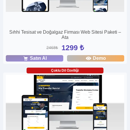
Sıhhi Tesisat ve Doğalgaz Firması Web Sitesi Paketi –
Ata
1299 ₺
2468₺
Satın Al
Demo
Çoklu Dil Özelliği