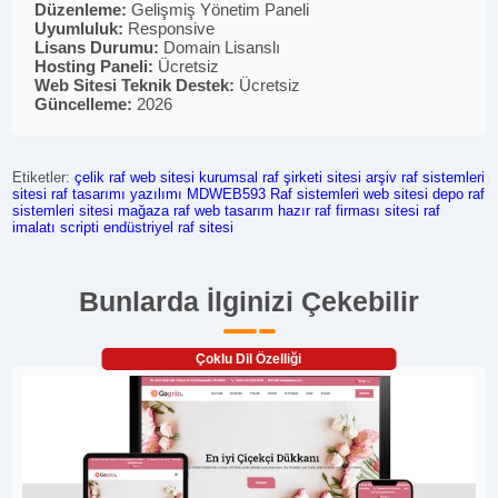
Düzenleme:
Gelişmiş Yönetim Paneli
Uyumluluk:
Responsive
Lisans Durumu:
Domain Lisanslı
Hosting Paneli:
Ücretsiz
Web Sitesi Teknik Destek:
Ücretsiz
Güncelleme:
2026
Etiketler:
çelik raf web sitesi
kurumsal raf şirketi sitesi
arşiv raf sistemleri
sitesi
raf tasarımı yazılımı
MDWEB593
Raf sistemleri web sitesi
depo raf
sistemleri sitesi
mağaza raf web tasarım
hazır raf firması sitesi
raf
imalatı scripti
endüstriyel raf sitesi
Bunlarda İlginizi Çekebilir
Çoklu Dil Özelliği