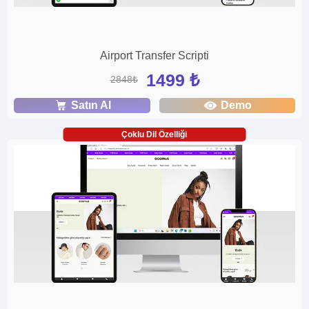
Airport Transfer Scripti
1499 ₺
2848₺
Satın Al
Demo
Çoklu Dil Özelliği