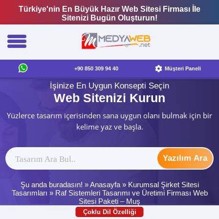
Türkiye'nin En Büyük Hazır Web Sitesi Firması İle
Sitenizi Bugün Oluşturun!
+90 850 309 94 40
Müşteri Paneli
İşinize En Uygun Konsepti Seçin
Web Sitenizi Kurun
Yüzlerce tasarım içerisinden sana uygun olanı bulmak için bir
kelime yaz ve başla.
Yazılım Ara
Şu anda buradasın! »
Anasayfa
»
Kurumsal Şirket Sitesi
Tasarımları
»
Raf Sistemleri Tasarımı ve Üretimi Firması Web
Sitesi Paketi – Muş
Çoklu Dil Özelliği