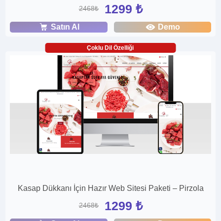
1299 ₺
2468₺
Satın Al
Demo
Çoklu Dil Özelliği
Kasap Dükkanı İçin Hazır Web Sitesi Paketi – Pirzola
1299 ₺
2468₺