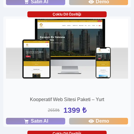
Satın Al
Demo
Çoklu Dil Özelliği
Kooperatif Web Sitesi Paketi – Yurt
1399 ₺
2658₺
Satın Al
Demo
Çoklu Dil Özelliği