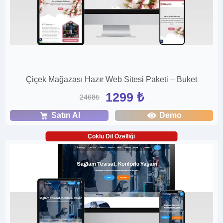
Çiçek Mağazası Hazır Web Sitesi Paketi – Buket
1299 ₺
2468₺
Satın Al
Demo
Çoklu Dil Özelliği