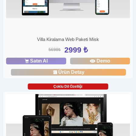
Villa Kiralama Web Paketi Misk
2999 ₺
5698₺
Satın Al
Demo
Ürün Detay
Çoklu Dil Özelliği