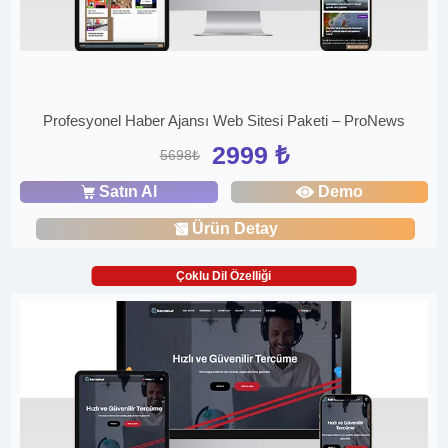
Profesyonel Haber Ajansı Web Sitesi Paketi – ProNews
2999 ₺
5698₺
Satın Al
Demo
Ürün Detay
Çoklu Dil Özelliği