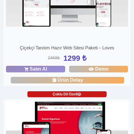
Çiçekçi Tanıtım Hazır Web Sitesi Paketi – Loves
1299 ₺
2468₺
Satın Al
Demo
Ürün Detay
Çoklu Dil Özelliği