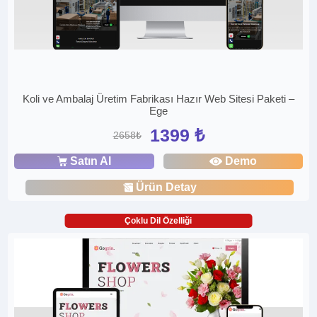
Koli ve Ambalaj Üretim Fabrikası Hazır Web Sitesi Paketi –
Ege
1399 ₺
2658₺
Satın Al
Demo
Ürün Detay
Çoklu Dil Özelliği