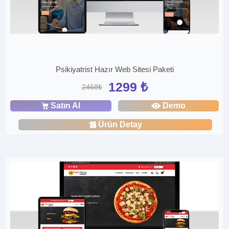
Psikiyatrist Hazır Web Sitesi Paketi
1299 ₺
2468₺
Satın Al
Demo
Ürün Detay