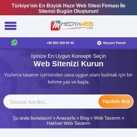
Türkiye'nin En Büyük Hazır Web Sitesi Firması İle
Sitenizi Bugün Oluşturun!
+90 850 309 94 40
Müşteri Paneli
İşinize En Uygun Konsepti Seçin
Web Sitenizi Kurun
Yüzlerce tasarım içerisinden sana uygun olanı bulmak için bir
kelime yaz ve başla.
Yazılım Ara
Şu anda buradasın! »
Anasayfa
»
Blog
»
Web Tasarım
»
Hakkari Web Tasarım