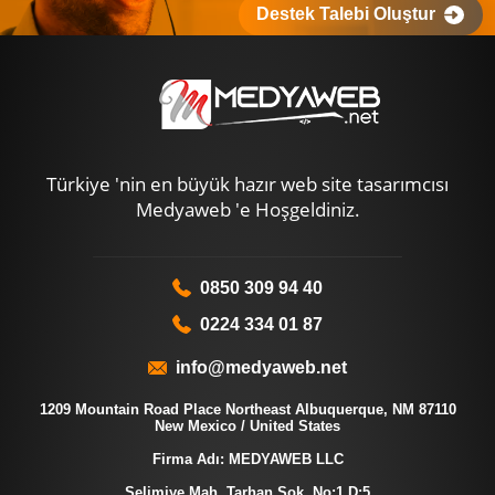
Destek Talebi Oluştur
Türkiye 'nin en büyük hazır web site tasarımcısı
Medyaweb 'e Hoşgeldiniz.
0850 309 94 40
0224 334 01 87
info@medyaweb.net
1209 Mountain Road Place Northeast Albuquerque, NM 87110
New Mexico / United States
Firma Adı: MEDYAWEB LLC
Selimiye Mah. Tarhan Sok. No:1 D:5