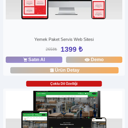
Yemek Paket Servis Web Sitesi
1399 ₺
2658₺
Satın Al
Demo
Ürün Detay
Çoklu Dil Özelliği