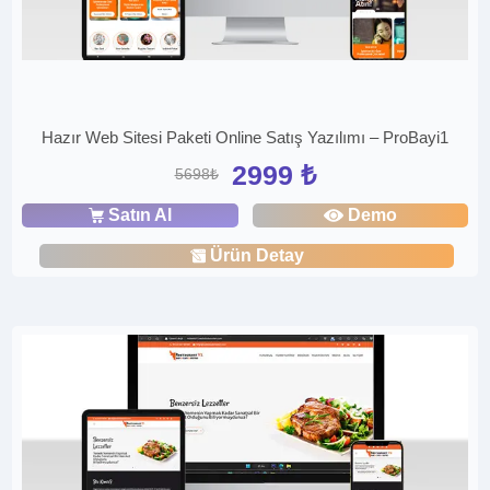
Hazır Web Sitesi Paketi Online Satış Yazılımı – ProBayi1
2999 ₺
5698₺
Satın Al
Demo
Ürün Detay