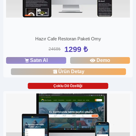
Hazır Cafe Restoran Paketi Omy
1299 ₺
2468₺
Satın Al
Demo
Ürün Detay
Çoklu Dil Özelliği