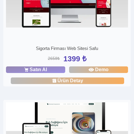
Sigorta Firması Web Sitesi Safu
1399 ₺
2658₺
Satın Al
Demo
Ürün Detay