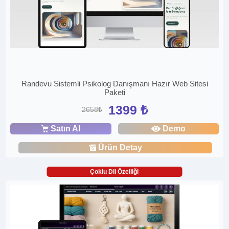
Randevu Sistemli Psikolog Danışmanı Hazır Web Sitesi
Paketi
1399 ₺
2658₺
Satın Al
Demo
Ürün Detay
Çoklu Dil Özelliği