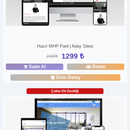
Hazır MHP Parti | Aday Sitesi
1299 ₺
2468₺
Satın Al
Demo
Ürün Detay
Çoklu Dil Özelliği