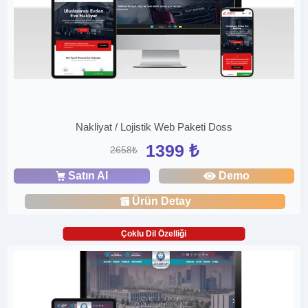
Nakliyat / Lojistik Web Paketi Doss
1399 ₺
2658₺
Satın Al
Demo
Ürün Detay
Çoklu Dil Özelliği