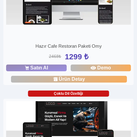
Hazır Cafe Restoran Paketi Omy
1299 ₺
2468₺
Satın Al
Demo
Ürün Detay
Çoklu Dil Özelliği