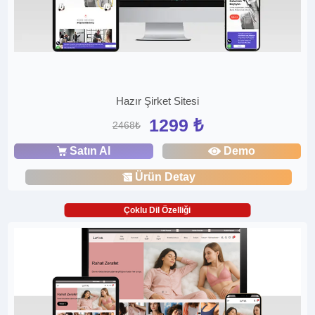
Hazır Şirket Sitesi
1299 ₺
2468₺
Satın Al
Demo
Ürün Detay
Çoklu Dil Özelliği