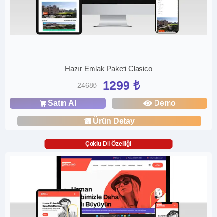
Hazır Emlak Paketi Clasico
1299 ₺
2468₺
Satın Al
Demo
Ürün Detay
Çoklu Dil Özelliği