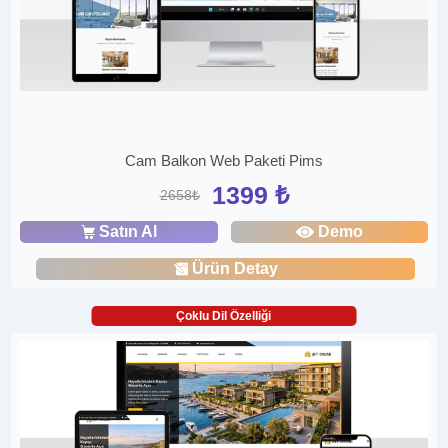
Cam Balkon Web Paketi Pims
1399 ₺
2658₺
Satın Al
Demo
Ürün Detay
Çoklu Dil Özelliği