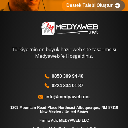
Destek Talebi Oluştur
Türkiye 'nin en büyük hazır web site tasarımcısı
Medyaweb 'e Hoşgeldiniz.
0850 309 94 40
0224 334 01 87
info@medyaweb.net
1209 Mountain Road Place Northeast Albuquerque, NM 87110
New Mexico / United States
Firma Adı: MEDYAWEB LLC