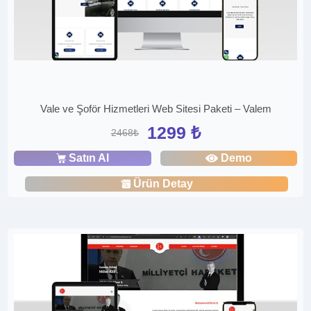
Vale ve Şoför Hizmetleri Web Sitesi Paketi – Valem
1299 ₺
2468₺
Satın Al
Demo
Ürün Detay