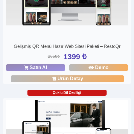
Gelişmiş QR Menü Hazır Web Sitesi Paketi – RestoQr
1399 ₺
2658₺
Satın Al
Demo
Ürün Detay
Çoklu Dil Özelliği