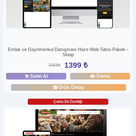
Emlak ve Gayrimenkul Danışmanı Hazır Web Sitesi Paketi –
Sinop
1399 ₺
2658₺
Satın Al
Demo
Ürün Detay
Çoklu Dil Özelliği