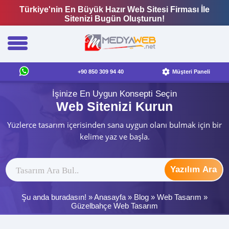
Türkiye'nin En Büyük Hazır Web Sitesi Firması İle
Sitenizi Bugün Oluşturun!
+90 850 309 94 40
Müşteri Paneli
İşinize En Uygun Konsepti Seçin
Web Sitenizi Kurun
Yüzlerce tasarım içerisinden sana uygun olanı bulmak için bir
kelime yaz ve başla.
Yazılım Ara
Şu anda buradasın! »
Anasayfa
»
Blog
»
Web Tasarım
»
Güzelbahçe Web Tasarım